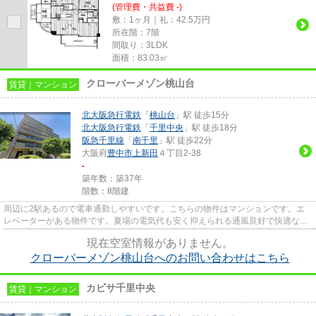
(管理費・共益費 -)
敷：1ヶ月｜礼：42.5万円
所在階：7階
間取り：3LDK
面積：83.03㎡
クローバーメゾン桃山台
賃貸｜マンション
北大阪急行電鉄
「
桃山台
」駅 徒歩15分
北大阪急行電鉄
「
千里中央
」駅 徒歩18分
阪急千里線
「
南千里
」駅 徒歩22分
大阪府
豊中市
上新田
４丁目2-38
-
築年数：築37年
階数：8階建
周辺に2駅あるので電車通勤しやすいです。こちらの物件はマンションです。エ
レベーターがある物件です。夏場の電気代も安く抑えられる通風良好で快適な物
件です。できるだけ早めに不動...
現在空室情報がありません。
クローバーメゾン桃山台へのお問い合わせはこちら
カビサ千里中央
賃貸｜マンション