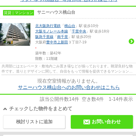
サニーハウス桃山台
賃貸｜マンション
北大阪急行電鉄
「
桃山台
」駅 徒歩10分
大阪モノレール本線
「
千里中央
」駅 徒歩18分
阪急千里線
「
南千里
」駅 徒歩20分
大阪府
豊中市
上新田
３丁目7-19
-
築年数：築42年
階数：11階建
共用部にはエレベータ・敷地内ごみ置き場などが揃っております。眺望良好な物
件です。造りとデザインに関して、自信をもって情報を提供できるマンションで
す。通風良好の涼しく気持ち...
現在空室情報がありません。
サニーハウス桃山台へのお問い合わせはこちら
該当公開件数
14
件 空き数
4
件
1-14
件表示
チェックした物件をまとめて
検討リストに追加
お問い合わせ