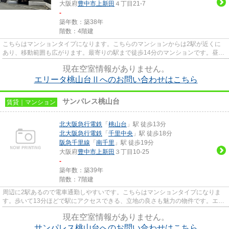
大阪府
豊中市
上新田
４丁目21-7
-
築年数：築38年
階数：4階建
こちらはマンションタイプになります。こちらのマンションからは2駅が近くに
あり、移動範囲も広がります。最寄りの駅まで徒歩14分のマンションです。昼間
の電気代も抑えられる、明るい...
現在空室情報がありません。
エリータ桃山台Ⅱへのお問い合わせはこちら
サンパレス桃山台
賃貸｜マンション
北大阪急行電鉄
「
桃山台
」駅 徒歩13分
北大阪急行電鉄
「
千里中央
」駅 徒歩18分
阪急千里線
「
南千里
」駅 徒歩19分
大阪府
豊中市
上新田
３丁目10-25
-
築年数：築39年
階数：7階建
周辺に2駅あるので電車通勤しやすいです。こちらはマンションタイプになりま
す。歩いて13分ほどで駅にアクセスできる、立地の良さも魅力の物件です。エレ
ベーター付きの物件です。でき...
現在空室情報がありません。
サンパレス桃山台へのお問い合わせはこちら