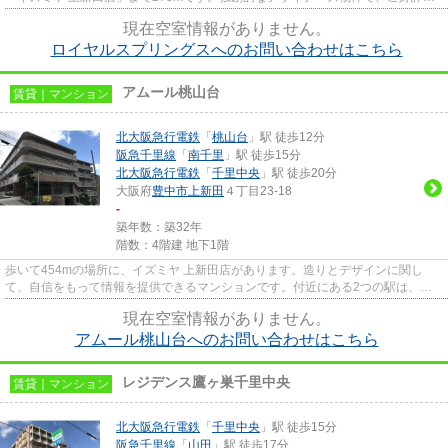
ただいています。造りとデザイ...
現在空室情報がありません。
ロイヤルスプリングスへのお問い合わせはこちら
アムール桃山台
賃貸｜マンション
北大阪急行電鉄
「
桃山台
」駅 徒歩12分
阪急千里線
「
南千里
」駅 徒歩15分
北大阪急行電鉄
「
千里中央
」駅 徒歩20分
大阪府
豊中市
上新田
４丁目23-18
-
築年数：築32年
階数：4階建 地下1階
歩いて454mの場所に、イズミヤ 上新田店があります。造りとデザインに関し
て、自信をもって情報を提供できるマンションです。付近にある2つの駅は、用
途や行き先に応じて使い分けるこ...
現在空室情報がありません。
アムール桃山台へのお問い合わせはこちら
レジデンス鷹ヶ巣千里中央
賃貸｜マンション
北大阪急行電鉄
「
千里中央
」駅 徒歩15分
阪急千里線
「
山田
」駅 徒歩17分