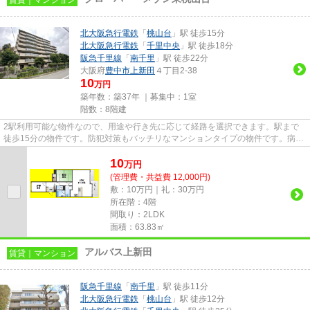
北大阪急行電鉄
「
桃山台
」駅 徒歩15分
北大阪急行電鉄
「
千里中央
」駅 徒歩18分
阪急千里線
「
南千里
」駅 徒歩22分
大阪府
豊中市
上新田
４丁目2-38
10
万円
築年数：築37年 ｜募集中：
1室
階数：8階建
2駅利用可能な物件なので、用途や行き先に応じて経路を選択できます。駅まで
徒歩15分の物件です。防犯対策もバッチリなマンションタイプの物件です。病気
予防にもなる、通気性の良い快...
10
万
円
(管理費・共益費 12,000円)
敷：10万円｜礼：30万円
所在階：4階
間取り：2LDK
面積：63.83㎡
アルバス上新田
賃貸｜マンション
阪急千里線
「
南千里
」駅 徒歩11分
北大阪急行電鉄
「
桃山台
」駅 徒歩12分