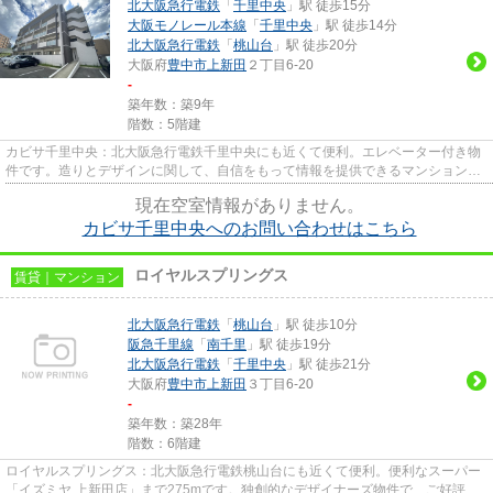
北大阪急行電鉄
「
千里中央
」駅 徒歩15分
大阪モノレール本線
「
千里中央
」駅 徒歩14分
北大阪急行電鉄
「
桃山台
」駅 徒歩20分
大阪府
豊中市
上新田
２丁目6-20
-
築年数：築9年
階数：5階建
カビサ千里中央：北大阪急行電鉄千里中央にも近くて便利。エレベーター付き物
件です。造りとデザインに関して、自信をもって情報を提供できるマンションで
す。多くの方に好評の、平成2...
現在空室情報がありません。
カビサ千里中央へのお問い合わせはこちら
ロイヤルスプリングス
賃貸｜マンション
北大阪急行電鉄
「
桃山台
」駅 徒歩10分
阪急千里線
「
南千里
」駅 徒歩19分
北大阪急行電鉄
「
千里中央
」駅 徒歩21分
大阪府
豊中市
上新田
３丁目6-20
-
築年数：築28年
階数：6階建
ロイヤルスプリングス：北大阪急行電鉄桃山台にも近くて便利。便利なスーパー
「イズミヤ 上新田店」まで275mです。独創的なデザイナーズ物件で、ご好評い