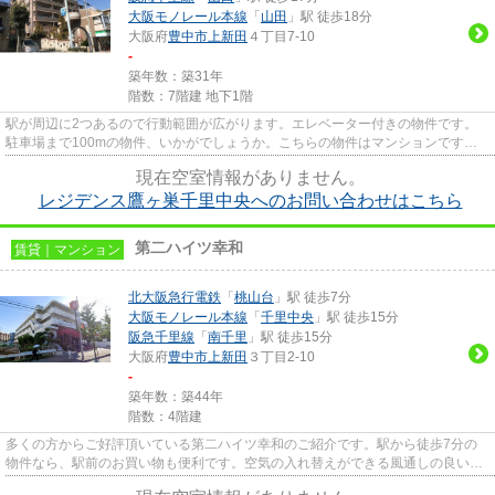
大阪モノレール本線
「
山田
」駅 徒歩18分
大阪府
豊中市
上新田
４丁目7-10
-
築年数：築31年
階数：7階建 地下1階
駅が周辺に2つあるので行動範囲が広がります。エレベーター付きの物件です。
駐車場まで100mの物件、いかがでしょうか。こちらの物件はマンションです。
豊中市エリアにある賃貸情報のこ...
現在空室情報がありません。
レジデンス鷹ヶ巣千里中央へのお問い合わせはこちら
第二ハイツ幸和
賃貸｜マンション
北大阪急行電鉄
「
桃山台
」駅 徒歩7分
大阪モノレール本線
「
千里中央
」駅 徒歩15分
阪急千里線
「
南千里
」駅 徒歩15分
大阪府
豊中市
上新田
３丁目2-10
-
築年数：築44年
階数：4階建
多くの方からご好評頂いている第二ハイツ幸和のご紹介です。駅から徒歩7分の
物件なら、駅前のお買い物も便利です。空気の入れ替えができる風通しの良い物
件です。最上階の物件です。豊...