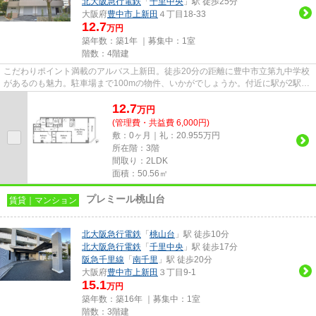
北大阪急行電鉄
「
千里中央
」駅 徒歩25分
大阪府
豊中市
上新田
４丁目18-33
12.7
万円
築年数：築1年 ｜募集中：
1室
階数：4階建
こだわりポイント満載のアルバス上新田。徒歩20分の距離に豊中市立第九中学校
があるのも魅力。駐車場まで100mの物件、いかがでしょうか。付近に駅が2駅あ
り、行き先に応じて使い分けが...
12.7
万
円
(管理費・共益費 6,000円)
敷：0ヶ月｜礼：20.955万円
所在階：3階
間取り：2LDK
面積：50.56㎡
プレミール桃山台
賃貸｜マンション
北大阪急行電鉄
「
桃山台
」駅 徒歩10分
北大阪急行電鉄
「
千里中央
」駅 徒歩17分
阪急千里線
「
南千里
」駅 徒歩20分
大阪府
豊中市
上新田
３丁目9-1
15.1
万円
築年数：築16年 ｜募集中：
1室
階数：3階建