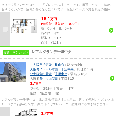
ぜひ一度見ていただきたい、「プレミール桃山台」です。風通しが良く、熱がこ
もりにくいので、室内が暑くなりにくいです。根強いニーズを誇る駅近の物件と
なり、徒歩10分に駅がありま...
15.1
万
円
(管理費・共益費 10,000円)
敷：0ヶ月｜礼：0ヶ月
所在階：2階
間取り：3LDK
面積：73.11㎡
レアルグランデ千里中央
賃貸｜マンション
北大阪急行電鉄
「
桃山台
」駅 徒歩9分
大阪モノレール本線
「
千里中央
」駅 徒歩15分
北大阪急行電鉄
「
千里中央
」駅 徒歩18分
大阪府
豊中市
上新田
３丁目8-15
17
万円
築年数：築22年 ｜募集中：
1室
階数：7階建 地下1階
レアルグランデ千里中央：北大阪急行電鉄桃山台駅にも近くて便利。イズミヤ 上
新田店まで徒歩4分です。共用部にはエレベータ・敷地内ごみ置き場など様々な
設備やサービスが揃っている...
17
万
円