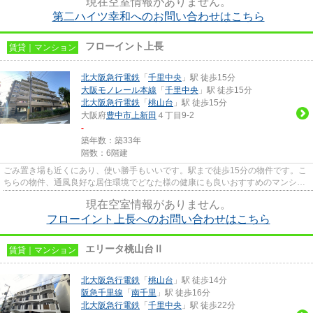
現在空室情報がありません。
第二ハイツ幸和へのお問い合わせはこちら
フローイント上長
賃貸｜マンション
北大阪急行電鉄
「
千里中央
」駅 徒歩15分
大阪モノレール本線
「
千里中央
」駅 徒歩15分
北大阪急行電鉄
「
桃山台
」駅 徒歩15分
大阪府
豊中市
上新田
４丁目9-2
-
築年数：築33年
階数：6階建
ごみ置き場も近くにあり、使い勝手もいいです。駅まで徒歩15分の物件です。こ
ちらの物件、通風良好な居住環境でどなた様の健康にも良いおすすめのマンショ
ンです。こちらの物件はマン...
現在空室情報がありません。
フローイント上長へのお問い合わせはこちら
エリータ桃山台Ⅱ
賃貸｜マンション
北大阪急行電鉄
「
桃山台
」駅 徒歩14分
阪急千里線
「
南千里
」駅 徒歩16分
北大阪急行電鉄
「
千里中央
」駅 徒歩22分