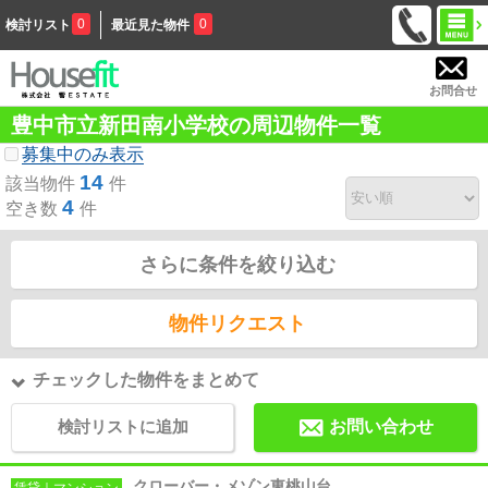
0
0
検討リスト
最近見た物件
お問合せ
豊中市立新田南小学校の周辺物件一覧
募集中のみ表示
14
該当物件
件
4
空き数
件
さらに条件を絞り込む
物件リクエスト
チェックした物件をまとめて
検討リストに追加
お問い合わせ
クローバー・メゾン東桃山台
賃貸｜マンション