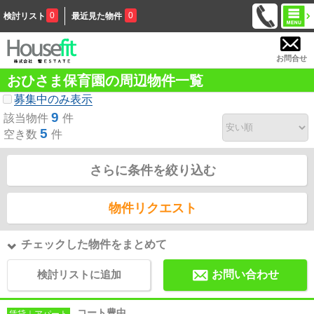
0
0
検討リスト
最近見た物件
お問合せ
おひさま保育園の周辺物件一覧
募集中のみ表示
9
該当物件
件
5
空き数
件
さらに条件を絞り込む
物件リクエスト
チェックした物件をまとめて
検討リストに追加
お問い合わせ
コート豊中
賃貸｜アパート