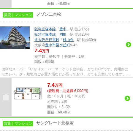
面積：48.80㎡
メゾン二本松
賃貸｜マンション
阪急宝塚本線
「
豊中
」駅 徒歩15分
阪急宝塚本線
「
岡町
」駅 徒歩20分
北大阪急行電鉄
「
桃山台
」駅 徒歩30分
大阪府
豊中市
栗ケ丘町
9-45
7.4
万円
築年数：築40年 ｜募集中：
1室
階数：6階建
便利なスーパー「いかりスーパーマーケット豊中店」まで310mです。共用部に
はエレベータ・敷地内ごみ置き場などが揃っており、とても充実しています。シ
ンプルながらも風の通り道がし...
7.4
万
円
(管理費・共益費 6,000円)
敷：0ヶ月｜礼：30万円
所在階：2階
間取り：3LDK
面積：60.48㎡
サングレート北桜塚
賃貸｜マンション