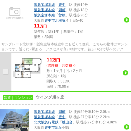
阪急宝塚本線
「
豊中
」駅 徒歩14分
阪急宝塚本線
「
岡町
」駅 徒歩18分
阪急宝塚本線
「
曽根
」駅 徒歩26分
大阪府
豊中市
北桜塚
４丁目5-40
11
万円
築年数：築31年 ｜募集中：
1室
階数：3階建
サングレート北桜塚：阪急宝塚本線豊中にも近くて便利。こちらの物件はマンシ
ョンです。近くに2駅ある、アクセスが良い物件です。徒歩14分で駅へのアクセ
スができる物件です。できるだ...
11
万
円
(管理費・共益費 -)
敷：1ヶ月｜礼：2ヶ月
所在階：1階
間取り：3LDK
面積：70.00㎡
ウイング旭ヶ丘
賃貸｜マンション
阪急宝塚本線
「
岡町
」駅 徒歩24分車10分 2.0km
阪急宝塚本線
「
豊中
」駅 徒歩27分車13分 2.2km
北大阪急行電鉄
「
桃山台
」駅 徒歩27分車15分 4.0km
大阪府
豊中市
旭丘
4-98