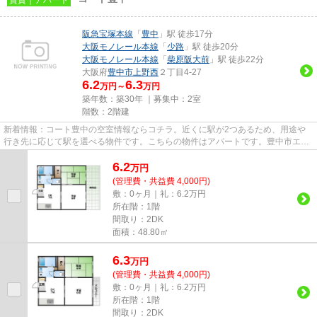
阪急宝塚本線
「
豊中
」駅 徒歩17分
大阪モノレール本線
「
少路
」駅 徒歩20分
大阪モノレール本線
「
柴原阪大前
」駅 徒歩22分
大阪府
豊中市
上野西
２丁目4-27
6.2
6.3
万円～
万円
築年数：築30年 ｜募集中：
2室
階数：2階建
新着情報：コート豊中の空室情報ならコチラ。近くに駅が2つあるため、用途や
行き先に応じて駅を選べる物件です。こちらの物件はアパートです。豊中市エリ
アにある賃貸情報のことなら、...
6.2
万
円
(管理費・共益費 4,000円)
敷：0ヶ月｜礼：6.2万円
所在階：1階
間取り：2DK
面積：48.80㎡
6.3
万
円
(管理費・共益費 4,000円)
敷：0ヶ月｜礼：6.2万円
所在階：1階
間取り：2DK