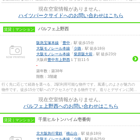
ちらです。どういった設備が必...
現在空室情報がありません。
ハイツパークサイドへのお問い合わせはこちら
パルフェ上野西
賃貸｜マンション
阪急宝塚本線
「
豊中
」駅 徒歩15分
大阪モノレール本線
「
少路
」駅 徒歩18分
大阪モノレール本線
「
柴原阪大前
」駅 徒歩23分
大阪府
豊中市
上野西
１丁目11-5
-
築年数：築38年
階数：3階建
行く先に応じて経路を選べる、2駅利用可能な物件です。風通しのよさが魅力の
物件です。徒歩15分で駅へのアクセスができる物件です。造りとデザインに関し
て、自信をもって情報を提供で...
現在空室情報がありません。
パルフェ上野西へのお問い合わせはこちら
千里ヒルトンハイム壱番街
賃貸｜マンション
北大阪急行電鉄
「
桃山台
」駅 徒歩18分
大阪モノレール本線
「
少路
」駅 徒歩25分