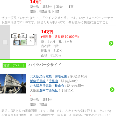
14
万円
築年数：築32年 ｜募集中：
1室
階数：8階建 地下1階
ぜひ一度見ていただきたい、「ウイング旭ヶ丘」です。いかりスーパーマーケッ
ト豊中店まで205mです。陽当たりが良いので、冬も暖かく快適に過ごすことが
できます。2駅利用可能な物件で...
14
万
円
(管理費・共益費 10,000円)
敷：1ヶ月｜礼：2ヶ月
所在階：6階
間取り：3LDK
面積：81.00㎡
ハイツパークサイド
賃貸｜アパート
北大阪急行電鉄
「
緑地公園
」駅 徒歩16分
阪急千里線
「
千里山
」駅 徒歩30分
北大阪急行電鉄
「
桃山台
」駅 徒歩25分
大阪府
豊中市
西泉丘
３丁目11-1
-
築年数：築34年
階数：2階建
周辺に2駅ありの電車通勤しやすい物件です。さわやかな朝を迎えることのでき
る通風良好な物件。最上階の物件です。落ち着いた街並みが魅力のアパートはこ