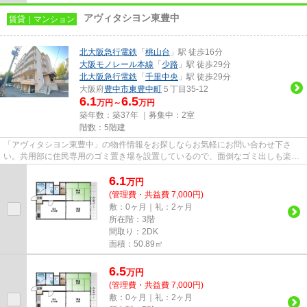
アヴィタシヨン東豊中
賃貸｜マンション
北大阪急行電鉄
「
桃山台
」駅 徒歩16分
大阪モノレール本線
「
少路
」駅 徒歩29分
北大阪急行電鉄
「
千里中央
」駅 徒歩29分
大阪府
豊中市
東豊中町
５丁目35-12
6.1
6.5
万円～
万円
築年数：築37年 ｜募集中：
2室
階数：5階建
「アヴィタシヨン東豊中」の物件情報をお探しならお気軽にお問い合わせ下さ
い。共用部に住民専用のゴミ置き場を設置しているので、面倒なゴミ出しも楽に
なります。周辺に2駅ありの電車...
6.1
万
円
(管理費・共益費 7,000円)
敷：0ヶ月｜礼：2ヶ月
所在階：3階
間取り：2DK
面積：50.89㎡
6.5
万
円
(管理費・共益費 7,000円)
敷：0ヶ月｜礼：2ヶ月