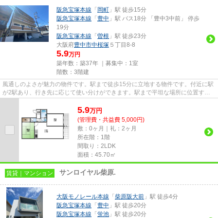
阪急宝塚本線
「
岡町
」駅 徒歩15分
阪急宝塚本線
「
豊中
」駅 バス18分 「豊中3中前」 停歩
19分
阪急宝塚本線
「
曽根
」駅 徒歩23分
大阪府
豊中市
中桜塚
５丁目8-8
5.9
万円
築年数：築37年 ｜募集中：
1室
階数：3階建
風通しのよさが魅力の物件です。駅まで徒歩15分に立地する物件です。付近に駅
が2駅あり、行き先に応じて使い分けができます。駅まで平坦な場所に位置する
物件で、自転車をよく使う方に...
5.9
万
円
(管理費・共益費 5,000円)
敷：0ヶ月｜礼：2ヶ月
所在階：1階
間取り：2LDK
面積：45.70㎡
サンロイヤル柴原.
賃貸｜マンション
大阪モノレール本線
「
柴原阪大前
」駅 徒歩4分
阪急宝塚本線
「
豊中
」駅 徒歩20分
阪急宝塚本線
「
蛍池
」駅 徒歩20分