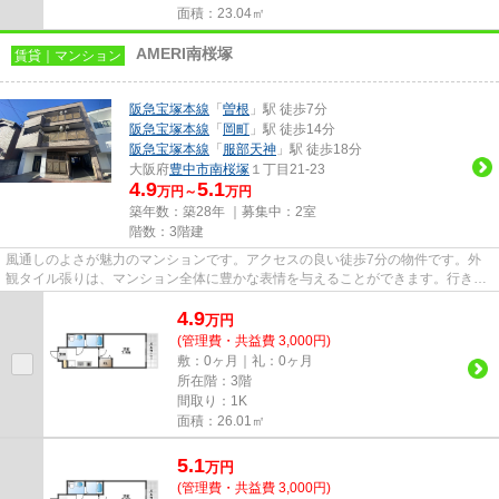
面積：23.04㎡
AMERI南桜塚
賃貸｜マンション
阪急宝塚本線
「
曽根
」駅 徒歩7分
阪急宝塚本線
「
岡町
」駅 徒歩14分
阪急宝塚本線
「
服部天神
」駅 徒歩18分
大阪府
豊中市
南桜塚
１丁目21-23
4.9
5.1
万円～
万円
築年数：築28年 ｜募集中：
2室
階数：3階建
風通しのよさが魅力のマンションです。アクセスの良い徒歩7分の物件です。外
観タイル張りは、マンション全体に豊かな表情を与えることができます。行き先
に応じて駅を選べる2駅利用可...
4.9
万
円
(管理費・共益費 3,000円)
敷：0ヶ月｜礼：0ヶ月
所在階：3階
間取り：1K
面積：26.01㎡
5.1
万
円
(管理費・共益費 3,000円)