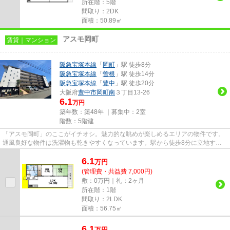
所在階：5階
間取り：2DK
面積：50.89㎡
アスモ岡町
賃貸｜マンション
阪急宝塚本線
「
岡町
」駅 徒歩8分
阪急宝塚本線
「
曽根
」駅 徒歩14分
阪急宝塚本線
「
豊中
」駅 徒歩20分
大阪府
豊中市
岡町南
３丁目13-26
6.1
万円
築年数：築48年 ｜募集中：
2室
階数：5階建
「アスモ岡町」のここがイチオシ。魅力的な眺めが楽しめるエリアの物件です。
通風良好な物件は洗濯物も乾きやすくなっています。駅から徒歩8分に立地する
物件です。できるだけ早めに不...
6.1
万
円
(管理費・共益費 7,000円)
敷：0万円｜礼：2ヶ月
所在階：1階
間取り：2LDK
面積：56.75㎡
6.1
万
円