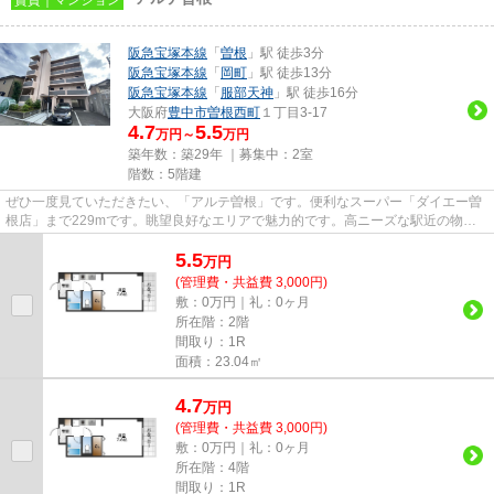
阪急宝塚本線
「
曽根
」駅 徒歩3分
阪急宝塚本線
「
岡町
」駅 徒歩13分
阪急宝塚本線
「
服部天神
」駅 徒歩16分
大阪府
豊中市
曽根西町
１丁目3-17
4.7
5.5
万円～
万円
築年数：築29年 ｜募集中：
2室
階数：5階建
ぜひ一度見ていただきたい、「アルテ曽根」です。便利なスーパー「ダイエー曽
根店」まで229mです。眺望良好なエリアで魅力的です。高ニーズな駅近の物件
で、徒歩3分で駅に行くことがで...
5.5
万
円
(管理費・共益費 3,000円)
敷：0万円｜礼：0ヶ月
所在階：2階
間取り：1R
面積：23.04㎡
4.7
万
円
(管理費・共益費 3,000円)
敷：0万円｜礼：0ヶ月
所在階：4階
間取り：1R