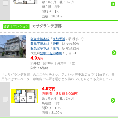
敷：0ヶ月｜礼：0ヶ月
所在階：3階
間取り：1K
面積：26.01㎡
カサグランデ服部
賃貸｜マンション
阪急宝塚本線
「
服部天神
」駅 徒歩3分
阪急宝塚本線
「
曽根
」駅 徒歩20分
阪急宝塚本線
「
庄内
」駅 徒歩22分
大阪府
豊中市
服部本町
１丁目5-1
4.9
万円
築年数：築38年 ｜募集中：
1室
階数：5階建
「カサグランデ服部」のここがイチオシ。アカシヤ 豊中浜店まで491mです。共
用部にはエレベータ・敷地内ごみ置き場などが備わっておりとても充実していま
す。平坦な場所にある物件なら...
4.9
万
円
(管理費・共益費 6,000円)
敷：0ヶ月｜礼：2ヶ月
所在階：3階
間取り：1DK
面積：31.00㎡