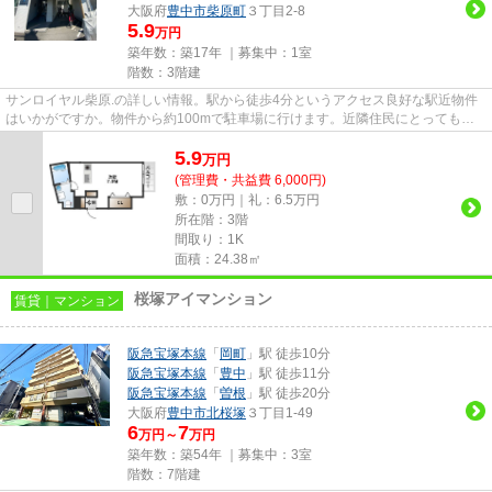
大阪府
豊中市
柴原町
３丁目2-8
5.9
万円
築年数：築17年 ｜募集中：
1室
階数：3階建
サンロイヤル柴原.の詳しい情報。駅から徒歩4分というアクセス良好な駅近物件
はいかがですか。物件から約100mで駐車場に行けます。近隣住民にとっても快
適になる敷地内ごみ置き場付き...
5.9
万
円
(管理費・共益費 6,000円)
敷：0万円｜礼：6.5万円
所在階：3階
間取り：1K
面積：24.38㎡
桜塚アイマンション
賃貸｜マンション
阪急宝塚本線
「
岡町
」駅 徒歩10分
阪急宝塚本線
「
豊中
」駅 徒歩11分
阪急宝塚本線
「
曽根
」駅 徒歩20分
大阪府
豊中市
北桜塚
３丁目1-49
6
7
万円～
万円
築年数：築54年 ｜募集中：
3室
階数：7階建