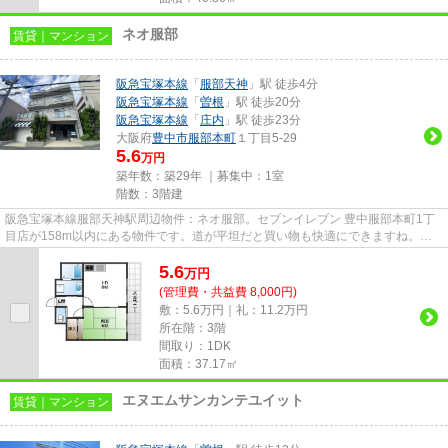
ネオ服部
賃貸｜マンション
阪急宝塚本線
「
服部天神
」駅 徒歩4分
阪急宝塚本線
「
曽根
」駅 徒歩20分
阪急宝塚本線
「
庄内
」駅 徒歩23分
大阪府
豊中市
服部本町
１丁目5-29
5.6
万円
築年数：築29年 ｜募集中：
1室
階数：3階建
阪急宝塚本線服部天神駅周辺物件：ネオ服部。セブンイレブン 豊中服部本町1丁
目店が158m以内にある物件です。道が平坦だと買い物も快適にできますね。お
使いいただける駅は2駅あり、行...
5.6
万
円
(管理費・共益費 8,000円)
敷：5.6万円｜礼：11.2万円
所在階：3階
間取り：1DK
面積：37.17㎡
エヌエムサンカンテユイット
賃貸｜マンション