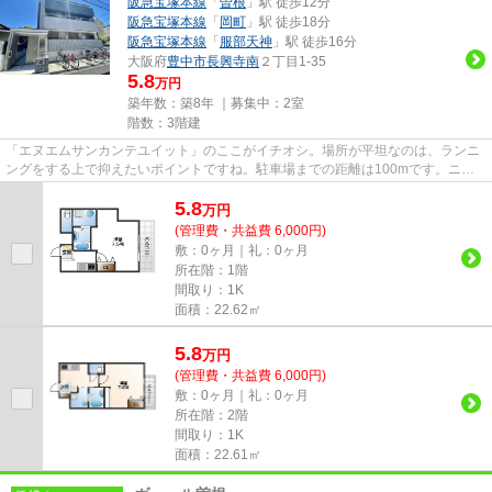
阪急宝塚本線
「
曽根
」駅 徒歩12分
阪急宝塚本線
「
岡町
」駅 徒歩18分
阪急宝塚本線
「
服部天神
」駅 徒歩16分
大阪府
豊中市
長興寺南
２丁目1-35
5.8
万円
築年数：築8年 ｜募集中：
2室
階数：3階建
「エヌエムサンカンテユイット」のここがイチオシ。場所が平坦なのは、ランニ
ングをする上で抑えたいポイントですね。駐車場までの距離は100mです。ニー
ズの高い、2018年築の物件で、...
5.8
万
円
(管理費・共益費 6,000円)
敷：0ヶ月｜礼：0ヶ月
所在階：1階
間取り：1K
面積：22.62㎡
5.8
万
円
(管理費・共益費 6,000円)
敷：0ヶ月｜礼：0ヶ月
所在階：2階
間取り：1K
面積：22.61㎡