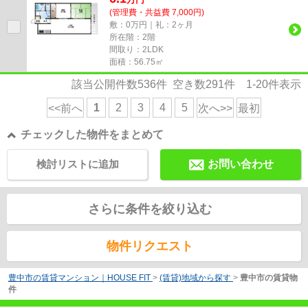
(管理費・共益費 7,000円)
敷：0万円｜礼：2ヶ月
所在階：2階
間取り：2LDK
面積：56.75㎡
該当公開件数
536
件 空き数
291
件
1-20
件表示
1
2
3
4
5
<<前へ
次へ>>
最初
チェックした物件をまとめて
検討リストに追加
お問い合わせ
さらに条件を絞り込む
物件リクエスト
豊中市の賃貸マンション｜HOUSE FIT
>
(賃貸)地域から探す
>
豊中市の賃貸物
件