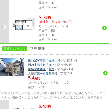
間取り：1K
面積：24.75㎡
5.5
万
円
(管理費・共益費 8,000円)
敷：0ヶ月｜礼：0ヶ月
所在階：8階
間取り：1K
面積：24.75㎡
COM服部
賃貸｜マンション
阪急宝塚本線
「
服部天神
」駅 徒歩6分
阪急宝塚本線
「
庄内
」駅 徒歩9分
阪急宝塚本線
「
曽根
」駅 徒歩21分
大阪府
豊中市
服部西町
１丁目10-2
5.4
万円
築年数：築21年 ｜募集中：
1室
階数：3階建
空気の入れ替えができる風通しの良い物件です。駅まで徒歩6分なので、アクセ
スの良い物件です。こちらのマンションからは2駅が近くにあり、移動範囲も広
がります。防犯対策もバッチリ...
5.4
万
円