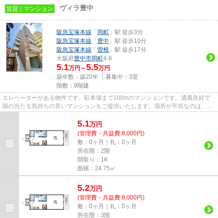
ヴィラ豊中
賃貸｜マンション
阪急宝塚本線
「
岡町
」駅 徒歩3分
阪急宝塚本線
「
豊中
」駅 徒歩10分
阪急宝塚本線
「
曽根
」駅 徒歩17分
大阪府
豊中市
岡町
4-8
5.1
5.5
万円～
万円
築年数：築20年 ｜募集中：
3室
階数：9階建
エレベーターがある物件です。駐車場まで100mのマンションです。通風良好で
陽の当たる気持ちの良いマンションをご提供いたします。場所が平坦なのは、ラ
ンニングをする上で抑えたいポ...
5.1
万
円
(管理費・共益費 8,000円)
敷：0ヶ月｜礼：0ヶ月
所在階：2階
間取り：1K
面積：24.75㎡
5.2
万
円
(管理費・共益費 8,000円)
敷：0ヶ月｜礼：0ヶ月
所在階：3階