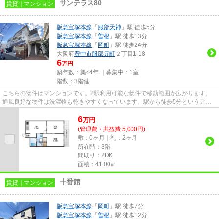
サンテラス80
賃貸｜マンション
阪急宝塚本線
「
服部天神
」駅 徒歩5分
阪急宝塚本線
「
曽根
」駅 徒歩13分
阪急宝塚本線
「
岡町
」駅 徒歩24分
大阪府
豊中市
服部元町
２丁目1-18
6
万円
築年数：築44年 ｜募集中：
1室
階数：3階建
こちらの物件はマンションです。2駅利用可能な物件で移動範囲が広がります。
通風良好な物件は洗濯物も乾きやすくなっています。駅から徒歩5分というアク
セス良好な駅近物件はいかがで...
6
万
円
(管理費・共益費 5,000円)
敷：0ヶ月｜礼：2ヶ月
所在階：3階
間取り：2DK
面積：41.00㎡
十番館
賃貸｜マンション
阪急宝塚本線
「
岡町
」駅 徒歩7分
阪急宝塚本線
「
曽根
」駅 徒歩12分