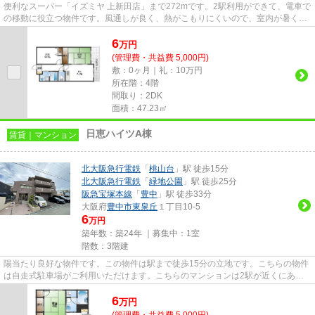
便利なスーパー「イズミヤ 上新田店」まで272mです。2駅利用ができて、電車で
の移動に役立つ物件です。風通しが良く、熱がこもりにくいので、室内が暑くな
りにくいです。こちらの物件...
6
万
円
(管理費・共益費 5,000円)
敷：0ヶ月｜礼：10万円
所在階：4階
間取り：2DK
面積：47.23㎡
日恵ハイツA棟
賃貸｜マンション
北大阪急行電鉄
「
桃山台
」駅 徒歩15分
北大阪急行電鉄
「
緑地公園
」駅 徒歩25分
阪急宝塚本線
「
豊中
」駅 徒歩33分
大阪府
豊中市
東泉丘
１丁目10-5
6
万円
築年数：築24年 ｜募集中：
1室
階数：3階建
陽当たり良好な物件です。この物件は駅まで徒歩15分の立地です。こちらの物件
は自走式駐車場がご利用いただけます。こちらのマンションは2駅が近くにあり
便利です。当社スタッフが地域...
6
万
円
(管理費・共益費 5,000円)