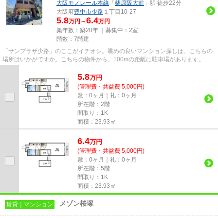
大阪モノレール本線
「
柴原阪大前
」駅 徒歩22分
大阪府
豊中市
少路
１丁目10-27
5.8
6.4
万円～
万円
築年数：築20年 ｜募集中：
2室
階数：7階建
「サンプラザ少路」のここがイチオシ。眺めの良いマンション探しは、こちらの
場所はいかがですか。こちらの物件から、100mの距離に駐車場があります。快
適さを求めるなら、ゴミ捨てが...
5.8
万
円
(管理費・共益費 5,000円)
敷：0ヶ月｜礼：0ヶ月
所在階：2階
間取り：1K
面積：23.93㎡
6.4
万
円
(管理費・共益費 5,000円)
敷：0ヶ月｜礼：0ヶ月
所在階：5階
間取り：1K
面積：23.93㎡
メゾン桜塚
賃貸｜マンション