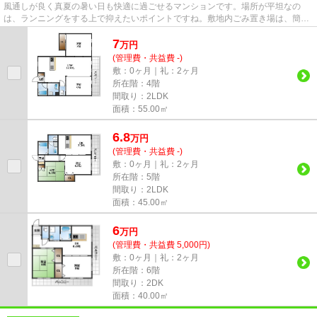
風通しが良く真夏の暑い日も快適に過ごせるマンションです。場所が平坦なの
は、ランニングをする上で抑えたいポイントですね。敷地内ごみ置き場は、簡単
にごみ捨てができるのが魅力で...
7
万
円
(管理費・共益費 -)
敷：0ヶ月｜礼：2ヶ月
所在階：4階
間取り：2LDK
面積：55.00㎡
6.8
万
円
(管理費・共益費 -)
敷：0ヶ月｜礼：2ヶ月
所在階：5階
間取り：2LDK
面積：45.00㎡
6
万
円
(管理費・共益費 5,000円)
敷：0ヶ月｜礼：2ヶ月
所在階：6階
間取り：2DK
面積：40.00㎡