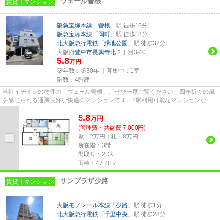
ヴェール曽根
賃貸｜マンション
阪急宝塚本線
「
曽根
」駅 徒歩16分
阪急宝塚本線
「
岡町
」駅 徒歩18分
北大阪急行電鉄
「
緑地公園
」駅 徒歩32分
大阪府
豊中市
長興寺北
２丁目3-40
5.8
万円
築年数：築30年 ｜募集中：
1室
階数：4階建
当社イチオシの物件の「ヴェール曽根」。ぜひ一度ご覧ください。四季折々の風
を感じられる通風良好な快適のマンションです。2駅利用可能なマンションなの
で行動範囲も広がります。眺望...
5.8
万
円
(管理費・共益費 7,000円)
敷：2万円｜礼：8万円
所在階：3階
間取り：2DK
面積：47.20㎡
サンプラザ少路
賃貸｜マンション
大阪モノレール本線
「
少路
」駅 徒歩1分
北大阪急行電鉄
「
千里中央
」駅 徒歩28分