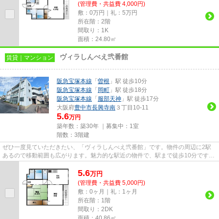
(管理費・共益費 4,000円)
敷：0万円｜礼：5万円
所在階：2階
間取り：1K
面積：24.80㎡
ヴィラしんべえ弐番館
賃貸｜マンション
阪急宝塚本線
「
曽根
」駅 徒歩10分
阪急宝塚本線
「
岡町
」駅 徒歩18分
阪急宝塚本線
「
服部天神
」駅 徒歩17分
大阪府
豊中市
長興寺南
３丁目10-11
5.6
万円
築年数：築30年 ｜募集中：
1室
階数：3階建
ぜひ一度見ていただきたい、「ヴィラしんべえ弐番館」です。物件の周辺に2駅
あるので移動範囲も広がります。魅力的な駅近の物件で、駅まで徒歩10分です。
こちらの物件はマンションです...
5.6
万
円
(管理費・共益費 5,000円)
敷：0ヶ月｜礼：1ヶ月
所在階：1階
間取り：2DK
面積：40.86㎡