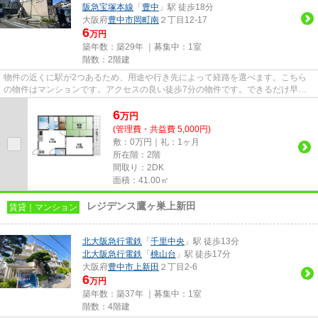
阪急宝塚本線
「
豊中
」駅 徒歩18分
大阪府
豊中市
岡町南
２丁目12-17
6
万円
築年数：築29年 ｜募集中：
1室
階数：2階建
物件の近くに駅が2つあるため、用途や行き先によって経路を選べます。こちら
の物件はマンションです。アクセスの良い徒歩7分の物件です。できるだけ早め
に不動産情報を集めたい方は当...
6
万
円
(管理費・共益費 5,000円)
敷：0万円｜礼：1ヶ月
所在階：2階
間取り：2DK
面積：41.00㎡
レジデンス鷹ヶ巣上新田
賃貸｜マンション
北大阪急行電鉄
「
千里中央
」駅 徒歩13分
北大阪急行電鉄
「
桃山台
」駅 徒歩17分
大阪府
豊中市
上新田
２丁目2-6
6
万円
築年数：築37年 ｜募集中：
1室
階数：4階建