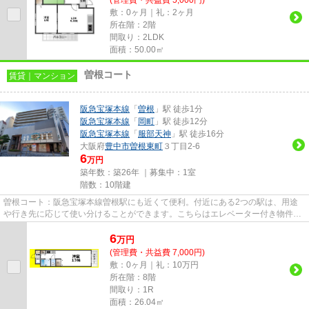
敷：0ヶ月｜礼：2ヶ月
所在階：2階
間取り：2LDK
面積：50.00㎡
曽根コート
賃貸｜マンション
阪急宝塚本線
「
曽根
」駅 徒歩1分
阪急宝塚本線
「
岡町
」駅 徒歩12分
阪急宝塚本線
「
服部天神
」駅 徒歩16分
大阪府
豊中市
曽根東町
３丁目2-6
6
万円
築年数：築26年 ｜募集中：
1室
階数：10階建
曽根コート：阪急宝塚本線曽根駅にも近くて便利。付近にある2つの駅は、用途
や行き先に応じて使い分けることができます。こちらはエレベーター付き物件で
す。地上10階建ての物件。豊中...
6
万
円
(管理費・共益費 7,000円)
敷：0ヶ月｜礼：10万円
所在階：8階
間取り：1R
面積：26.04㎡