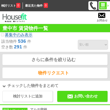
0
0
検討リスト
最近見た物件
お問合せ
豊中市 賃貸物件一覧
募集中のみ表示
536
該当物件
件
291
空き数
件
さらに条件を絞り込む
物件リクエスト
チェックした物件をまとめて
検討リストに追加
お問い合わせ
アルテ曽根
賃貸｜マンション