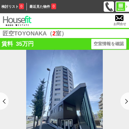
0
0
検討リスト
最近見た物件
お問合せ
匠空TOYONAKA（
2
室）
賃料
35
万円
空室情報を確認