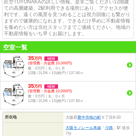
匠空TOYONAKAの詳しい情報。是非ご覧ください12階建
ての高層建築。2駅利用できる場所にあり、アクセスが便
利です。遠くの風景を見つめることは視力回復にも繋がり
ますので健康的になれます。できるだけ早めに不動産情報
を集めたい方は当社スタッフまでご連絡ください。地域の
不動産情報をいち早くお届けします。
空室一覧
35
万
円
NEW
(管理費・共益費 10,000円)
敷：0万円｜礼：0ヶ月
12階 / 2LDK＋1S(納戸) / 137.80㎡
35
万
円
NEW
(管理費・共益費 10,000円)
敷：0万円｜礼：0ヶ月
12階 / 2LDK＋1S(納戸) / 137.80㎡
所在地
大阪府
豊中市
桜の町
６丁目8-20
大阪モノレール本線
「
少路
」駅 徒歩
7分