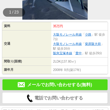
1 / 23
賃料
35万円
大阪モノレール本線
「
少路
」駅 徒歩
7分
交通
大阪モノレール本線
「
柴原阪大前
」
駅 徒歩16分
阪急宝塚本線
「
豊中
」駅 徒歩29分
間取り(面積)
2LDK(137.80㎡)
築年月
2008年 9月(築17年)
メールでお問い合わせする(無料)
電話でお問い合わせする