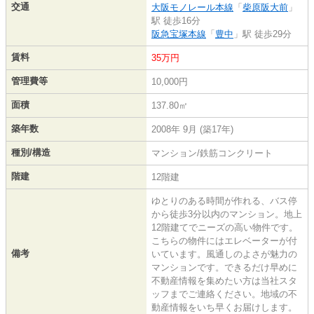
交通
大阪モノレール本線
「
柴原阪大前
」
駅 徒歩16分
阪急宝塚本線
「
豊中
」駅 徒歩29分
賃料
35万円
管理費等
10,000円
面積
137.80㎡
築年数
2008年 9月 (築17年)
種別/構造
マンション/鉄筋コンクリート
階建
12階建
ゆとりのある時間が作れる、バス停
から徒歩3分以内のマンション。地上
12階建てでニーズの高い物件です。
こちらの物件にはエレベーターが付
備考
いています。風通しのよさが魅力の
マンションです。できるだけ早めに
不動産情報を集めたい方は当社スタ
ッフまでご連絡ください。地域の不
動産情報をいち早くお届けします。