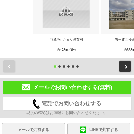
羽鷹池ひだまり保育園
豊中市立桜
約473m／6分
約633
前
メールでお問い合わせする(無料)
電話でお問い合わせする
現況の確認はお気軽にお問い合わせください。
メールで共有する
LINEで共有する