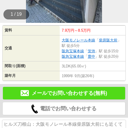
1 / 19
賃料
7.9万円～8.5万円
大阪モノレール本線
「
柴原阪大前
」
駅 徒歩5分
交通
阪急宝塚本線
「
蛍池
」駅 徒歩15分
阪急宝塚本線
「
豊中
」駅 徒歩20分
間取り(面積)
3LDK(65.00㎡)
築年月
1999年 9月(築26年)
メールでお問い合わせする(無料)
電話でお問い合わせする
ヒルズ刀根山：大阪モノレール本線柴原阪大前にも近くて