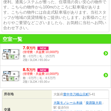
便利。通風システムが整った、住環境の良い安心の物件で
す。こちらの物件から100mのところに駐車場がありま
す。こちらの物件には自走式駐車場があります。当社スタ
ッフが地域の賃貸情報をご提供いたします。お客様のこだ
わりやご要望などございましたら、お気軽に当社へお問い
合わせ下さい。
空室一覧
7.9
万
円
NEW
(管理費・共益費 10,000円)
敷：0万円｜礼：15万円
2階 / 3LDK / 65.00㎡
8.5
万
円
NEW
(管理費・共益費 10,000円)
敷：0万円｜礼：8.5万円
2階 / 3LDK / 65.00㎡
所在地
大阪府
豊中市
刀根山元町
5-41
大阪モノレール本線
「
柴原阪大前
」
駅 徒歩5分
交通