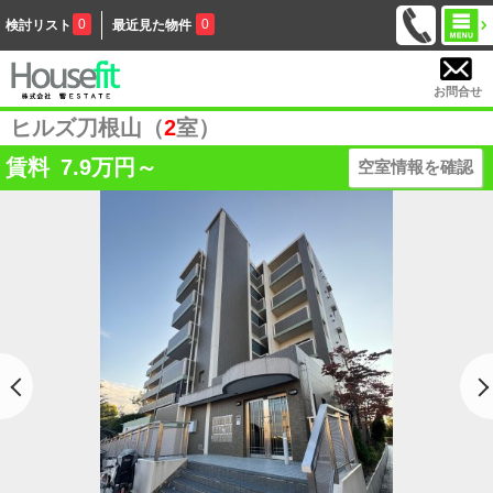
0
0
検討リスト
最近見た物件
お問合せ
ヒルズ刀根山（
2
室）
賃料
7.9
万円～
空室情報を確認