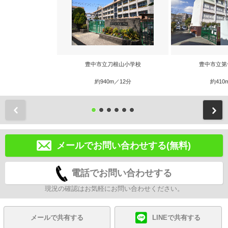
豊中市立刀根山小学校
豊中市立第
約940m／12分
約410
前
メールでお問い合わせする(無料)
電話でお問い合わせする
現況の確認はお気軽にお問い合わせください。
メールで共有する
LINEで共有する