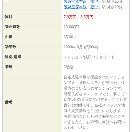
阪急宝塚本線
「
蛍池
」駅 徒歩15分
阪急宝塚本線
「
豊中
」駅 徒歩20分
賃料
7.9万円～8.5万円
管理費等
10,000円
面積
65.00㎡
築年数
1999年 9月 (築26年)
種別/構造
マンション/鉄筋コンクリート
階建
6階建
自走式駐車場が併設されたマンショ
ンです。通風システムが整った、住
環境の良い安心のマンションです。
眺望良好なマンションです。駅まで
徒歩5分の位置に立地する、アクセス
備考
良好な物件です。当社スタッフが地
域の賃貸情報をご提供いたします。
お客様のこだわりやご要望などござ
いましたら、お気軽に当社へお問い
合わせ下さい。