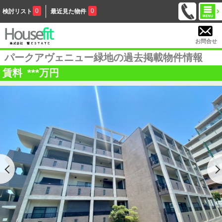
0
0
検討リスト
最近見た物件
お問合せ
パークアヴェニュー緑地の過去掲載物件情報
賃料
***
万円