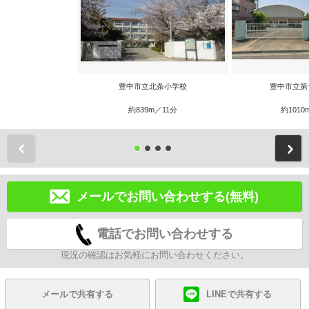
豊中市立北条小学校
豊中市立第
約839m／11分
約1010
前
メールでお問い合わせする(無料)
電話でお問い合わせする
現況の確認はお気軽にお問い合わせください。
メールで共有する
LINEで共有する