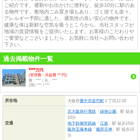
ご紹介です。通勤やお出かけに便利な、徒歩10分に駅のあ
る物件です。敷地内ごみ置き場もあり、ゴミ捨ても楽々。
アレルギー予防に適した、通気性の良い安心の物件です。
健康な体は新鮮な空気を吸うところから。当社スタッフが
地域の賃貸情報をご提供いたします。お客様のこだわりや
ご要望などございましたら、お気軽に当社へお問い合わせ
下さい。
過去掲載物件一覧
***
万円
(管理費・共益費 ***円)
敷：***｜礼：***
2階 / *** / ***
所在地
大阪府
豊中市
若竹町
２丁目12-20
北大阪急行電鉄
「
緑地公園
」駅 徒歩
10分
交通
地下鉄御堂筋線
「
江坂
」駅 徒歩15分
阪急宝塚本線
「
服部天神
」駅 徒歩15
分