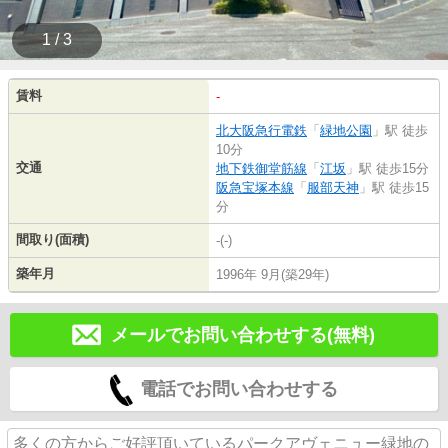
1 / 3
賃料
-
北大阪急行電鉄
「
緑地公園
」駅 徒歩
10分
交通
地下鉄御堂筋線
「
江坂
」駅 徒歩15分
阪急宝塚本線
「
服部天神
」駅 徒歩15
分
間取り(面積)
-(-)
築年月
1996年 9月(築29年)
メールでお問い合わせする(無料)
電話でお問い合わせする
多くの方からご好評頂いているパークアヴェニュー緑地の