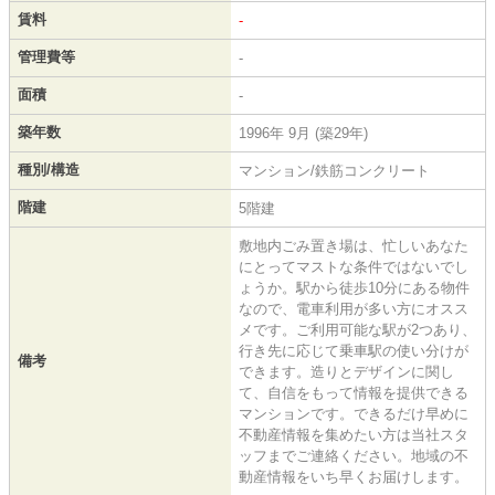
賃料
-
管理費等
-
面積
-
築年数
1996年 9月 (築29年)
種別/構造
マンション/鉄筋コンクリート
階建
5階建
敷地内ごみ置き場は、忙しいあなた
にとってマストな条件ではないでし
ょうか。駅から徒歩10分にある物件
なので、電車利用が多い方にオスス
メです。ご利用可能な駅が2つあり、
行き先に応じて乗車駅の使い分けが
備考
できます。造りとデザインに関し
て、自信をもって情報を提供できる
マンションです。できるだけ早めに
不動産情報を集めたい方は当社スタ
ッフまでご連絡ください。地域の不
動産情報をいち早くお届けします。