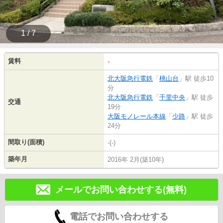
1 / 7
賃料
-
北大阪急行電鉄
「
桃山台
」駅 徒歩10
分
北大阪急行電鉄
「
千里中央
」駅 徒歩
交通
19分
大阪モノレール本線
「
少路
」駅 徒歩
24分
間取り(面積)
-(-)
築年月
2016年 2月(築10年)
メールでお問い合わせする(無料)
電話でお問い合わせする