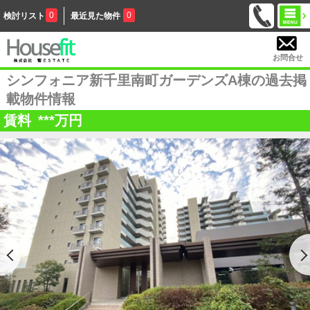
0
0
検討リスト
最近見た物件
お問合せ
シンフォニア新千里南町ガーデンズA棟の過去掲
載物件情報
賃料
***
万円