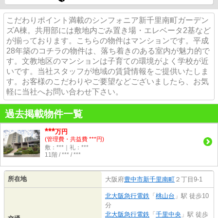
こだわりポイント満載のシンフォニア新千里南町ガーデン
ズA棟。共用部には敷地内ごみ置き場・エレベータ2基など
が揃っております。こちらの物件はマンションです。平成
28年築のコチラの物件は、落ち着きのある室内が魅力的で
す。文教地区のマンションは子育ての環境がよく学校が近
いです。当社スタッフが地域の賃貸情報をご提供いたしま
す。お客様のこだわりやご要望などございましたら、お気
軽に当社へお問い合わせ下さい。
過去掲載物件一覧
***
万円
(管理費・共益費 ***円)
敷：***｜礼：***
11階 / *** / ***
所在地
大阪府
豊中市
新千里南町
２丁目9-1
北大阪急行電鉄
「
桃山台
」駅 徒歩10
分
北大阪急行電鉄
「
千里中央
」駅 徒歩