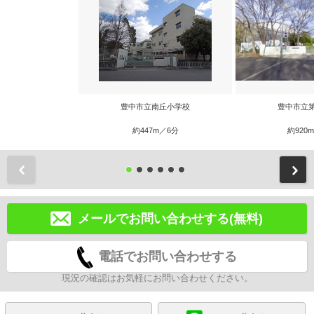
豊中市立南丘小学校
豊中市立
約447m／6分
約920
前
メールでお問い合わせする(無料)
電話でお問い合わせする
現況の確認はお気軽にお問い合わせください。