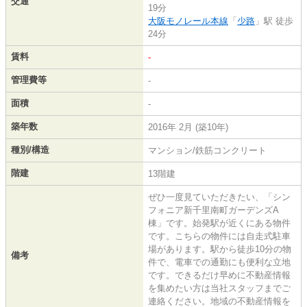
交通
19分
大阪モノレール本線
「
少路
」駅 徒歩
24分
賃料
-
管理費等
-
面積
-
築年数
2016年 2月 (築10年)
種別/構造
マンション/鉄筋コンクリート
階建
13階建
ぜひ一度見ていただきたい、「シン
フォニア新千里南町ガーデンズA
棟」です。始発駅が近くにある物件
です。こちらの物件には自走式駐車
場があります。駅から徒歩10分の物
備考
件で、電車での通勤にも便利な立地
です。できるだけ早めに不動産情報
を集めたい方は当社スタッフまでご
連絡ください。地域の不動産情報を