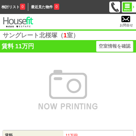
0
0
検討リスト
最近見た物件
お問合せ
サングレート北桜塚（
1
室）
賃料
11万円
空室情報を確認
賃料
11万円