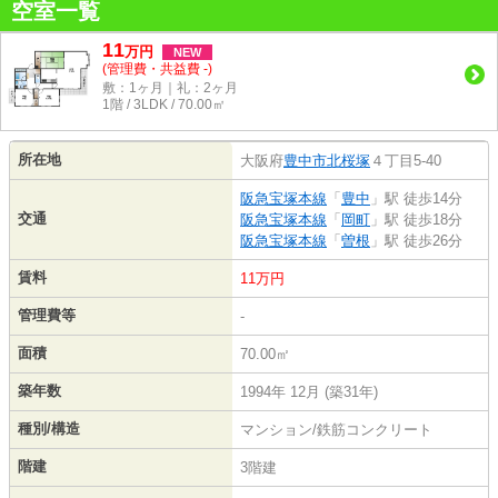
空室一覧
11
万
円
NEW
(管理費・共益費 -)
敷：1ヶ月｜礼：2ヶ月
1階 / 3LDK / 70.00㎡
所在地
大阪府
豊中市
北桜塚
４丁目5-40
阪急宝塚本線
「
豊中
」駅 徒歩14分
交通
阪急宝塚本線
「
岡町
」駅 徒歩18分
阪急宝塚本線
「
曽根
」駅 徒歩26分
賃料
11万円
管理費等
-
面積
70.00㎡
築年数
1994年 12月 (築31年)
種別/構造
マンション/鉄筋コンクリート
階建
3階建