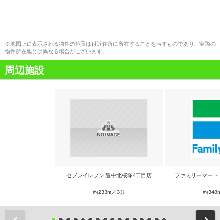
※地図上に表示される物件の位置は付近住所に所在することを表すものであり、実際の
物件所在地とは異なる場合がございます。
周辺施設
セブンイレブン 豊中北桜塚4丁目店
ファミリーマート
約233m／3分
約348
前