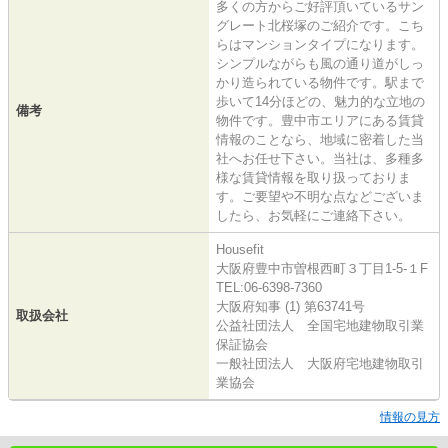
多くの方からご好評頂いているサン
グレート北桜塚のご紹介です。こち
らはマンションタイプになります。
シンプルながらも風の通り道がしっ
かり造られている物件です。駅まで
歩いて14分ほどの、魅力的な立地の
備考
物件です。豊中市エリアにある賃貸
情報のことなら、地域に密着した当
社へお任せ下さい。当社は、多種多
様な賃貸情報を取り扱っておりま
す。ご要望や不明な点などございま
したら、お気軽にご連絡下さい。
Housefit
大阪府豊中市曽根西町３丁目1-5-１F
TEL:06-6398-7360
大阪府知事 (1) 第63741号
取扱会社
公益社団法人 全国宅地建物取引業
保証協会
一般社団法人 大阪府宅地建物取引
業協会
情報の見方