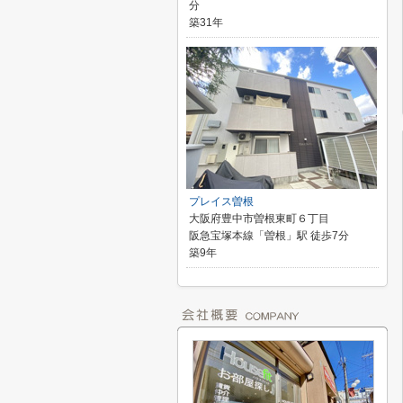
分
築31年
プレイス曽根
大阪府豊中市曽根東町６丁目
阪急宝塚本線「曽根」駅 徒歩7分
築9年