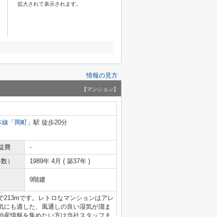
拡大されて表示されます。
情報の見方
【マンション】
本線
「
岡町
」駅 徒歩20分
益費
-
年数）
1989年 4月 ( 築37年 )
9階建
213mです。レトロなマンションはアレ
気にも適した、風通しの良い湿気が溜ま
動産情報を集めたい方は当社スタッフま