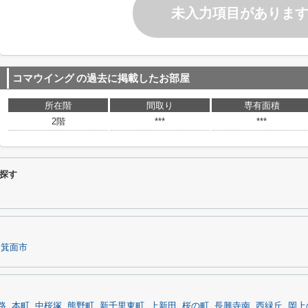
未入力項目がありま
コマウイング
の過去に掲載したお部屋
所在階
間取り
専有面積
2階
***
***
探す
箕面市
路
本町
中桜塚
熊野町
新千里東町
上新田
桜の町
長興寺南
西緑丘
岡上