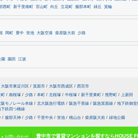
部西町
新千里南町
宮山町
向丘
立花町
服部本町
緑丘
箕輪
根
岡町
豊中
蛍池
大阪空港
柴原阪大前
少路
公園
園田
江坂
大阪市東淀川区
/
箕面市
/
大阪市西成区
/
西宮市
東町
/
南桜塚
/
少路
/
本町
/
北桜塚
/
中桜塚
/
新千里東町
/
熊野町
/
上新田
大阪モノレール本線
/
北大阪急行電鉄
/
阪急千里線
/
阪急箕面線
/
地下鉄御堂
地下鉄四つ橋線
中
/
服部天神
/
少路
/
千里中央
/
蛍池
/
桃山台
/
柴原阪大前
/
緑地公園
豊中市で賃貸マンションを探すならHOUSE FI
お問い合わせ