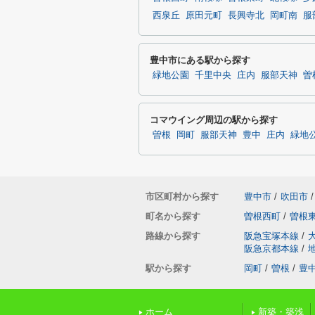
西泉丘
原田元町
長興寺北
岡町南
服
豊中市にある駅から探す
緑地公園
千里中央
庄内
服部天神
曽
コマウイング周辺の駅から探す
曽根
岡町
服部天神
豊中
庄内
緑地
市区町村から探す
豊中市
/
吹田市
/
町名から探す
曽根西町
/
曽根
路線から探す
阪急宝塚本線
/
阪急京都本線
/
駅から探す
岡町
/
曽根
/
豊
ホーム
新築・築浅