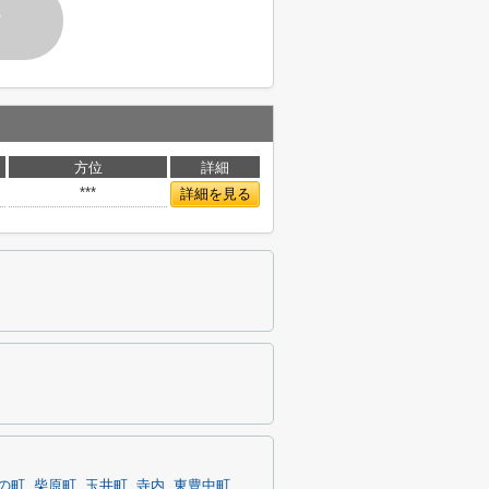
す
方位
詳細
***
詳細を見る
の町
柴原町
玉井町
寺内
東豊中町