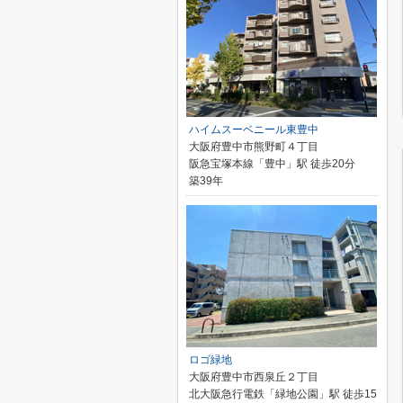
ハイムスーベニール東豊中
大阪府豊中市熊野町４丁目
阪急宝塚本線「豊中」駅 徒歩20分
築39年
ロゴ緑地
大阪府豊中市西泉丘２丁目
北大阪急行電鉄「緑地公園」駅 徒歩15