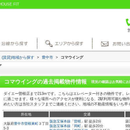
SE FIT
営
(賃貸)地域から探す
>
豊中市
>
コマウイング
グ
コマウイング
の過去掲載物件情報
現況の確認はお気軽にお
ダイエー曽根店まで213mです。こちらはエレベーター付きの物件です。
に過ごせます。様々な場所へのアクセスが便利になる、2駅利用可能な物
めたい方は当社スタッフまでご連絡ください。地域の不動産情報をいち早
所在地
交通
阪急宝塚本線
「
曽根
」駅 徒歩2分
築
大阪府
豊中市
曽根東町
３丁目
阪急宝塚本線
「
岡町
」駅 徒歩20分
9
5-3