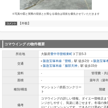
※写真や図と実際の現状とが異なる場合は現状を優先させていただきます
【外観】
コメント
コマウイング
の物件概要
所在地
大阪府
豊中市
曽根東町
３丁目5-3
阪急宝塚本線
「
曽根
」駅 徒歩2分
阪急宝塚
交通
阪急宝塚本線
「
服部天神
」駅 徒歩15分
賃料
-
管理費・共
面積
-
築年月（築
マンション / 鉄筋コンクリー
種別/構造
階建
ト
コマウイングの詳しい情報。ダイエー曽根店まで
ンジがしやすく、気楽に過ごせます。冬場の換
備考
りにくいマンションです。できるだけ早めに不