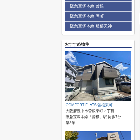
阪急宝塚本線 曽根
阪急宝塚本線 岡町
阪急宝塚本線 服部天神
おすすめ物件
COMFORT FLATS 曽根東町
大阪府豊中市曽根東町２丁目
阪急宝塚本線「曽根」駅 徒歩7分
築8年