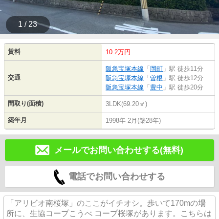
1 / 23
賃料
10.2万円
阪急宝塚本線
「
岡町
」駅 徒歩11分
交通
阪急宝塚本線
「
曽根
」駅 徒歩12分
阪急宝塚本線
「
豊中
」駅 徒歩20分
間取り(面積)
3LDK(69.20㎡)
築年月
1998年 2月(築28年)
メールでお問い合わせする(無料)
電話でお問い合わせする
「アリビオ南桜塚」のここがイチオシ。歩いて170mの場
所に、生協コープこうべ コープ桜塚があります。こちらは