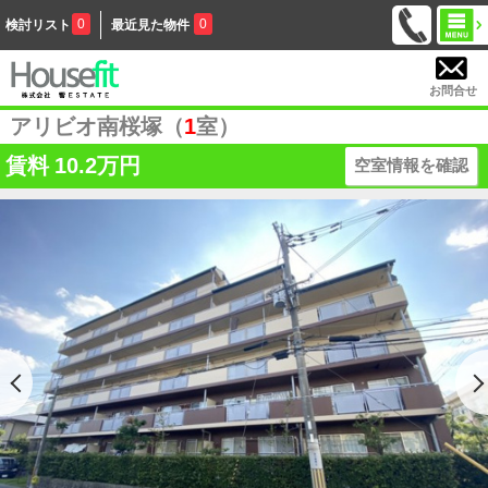
0
0
検討リスト
最近見た物件
お問合せ
アリビオ南桜塚（
1
室）
賃料
10.2万円
空室情報を確認