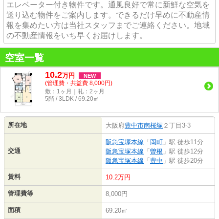
エレベーター付き物件です。通風良好で常に新鮮な空気を
送り込む物件をご案内します。できるだけ早めに不動産情
報を集めたい方は当社スタッフまでご連絡ください。地域
の不動産情報をいち早くお届けします。
空室一覧
10.2
万
円
NEW
(管理費・共益費 8,000円)
敷：1ヶ月｜礼：2ヶ月
5階 / 3LDK / 69.20㎡
所在地
大阪府
豊中市
南桜塚
２丁目3-3
阪急宝塚本線
「
岡町
」駅 徒歩11分
交通
阪急宝塚本線
「
曽根
」駅 徒歩12分
阪急宝塚本線
「
豊中
」駅 徒歩20分
賃料
10.2万円
管理費等
8,000円
面積
69.20㎡