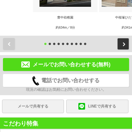
豊中幼稚園
中桜塚ひだ
約634m／8分
約341
前
メールでお問い合わせする(無料)
電話でお問い合わせする
現況の確認はお気軽にお問い合わせください。
メールで共有する
LINEで共有する
こだわり特集