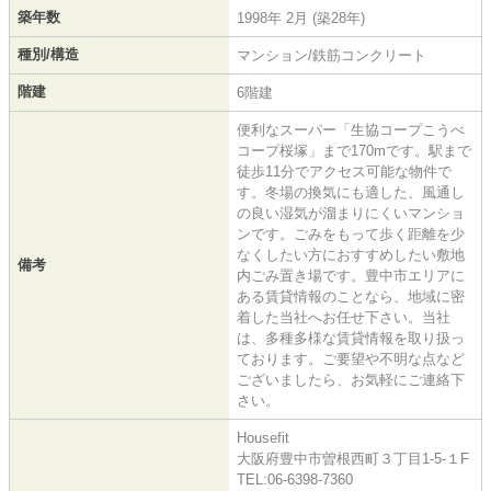
築年数
1998年 2月 (築28年)
種別/構造
マンション/鉄筋コンクリート
階建
6階建
便利なスーパー「生協コープこうべ
コープ桜塚」まで170mです。駅まで
徒歩11分でアクセス可能な物件で
す。冬場の換気にも適した、風通し
の良い湿気が溜まりにくいマンショ
ンです。ごみをもって歩く距離を少
なくしたい方におすすめしたい敷地
備考
内ごみ置き場です。豊中市エリアに
ある賃貸情報のことなら、地域に密
着した当社へお任せ下さい。当社
は、多種多様な賃貸情報を取り扱っ
ております。ご要望や不明な点など
ございましたら、お気軽にご連絡下
さい。
Housefit
大阪府豊中市曽根西町３丁目1-5-１F
TEL:06-6398-7360