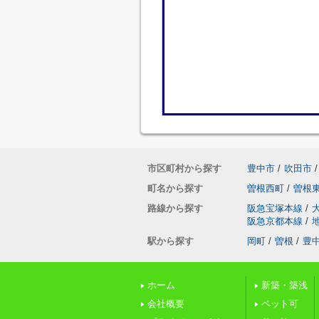
市区町村から探す
豊中市
/
吹田市
/
町名から探す
曽根西町
/
曽根
路線から探す
阪急宝塚本線
/
阪急京都本線
/
駅から探す
岡町
/
曽根
/
豊
ホーム
新築・築浅
会社概要
ペット可