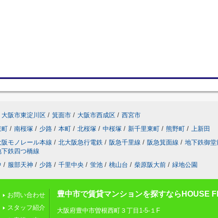
大阪市東淀川区
/
箕面市
/
大阪市西成区
/
西宮市
東町
/
南桜塚
/
少路
/
本町
/
北桜塚
/
中桜塚
/
新千里東町
/
熊野町
/
上新田
大阪モノレール本線
/
北大阪急行電鉄
/
阪急千里線
/
阪急箕面線
/
地下鉄御堂
地下鉄四つ橋線
中
/
服部天神
/
少路
/
千里中央
/
蛍池
/
桃山台
/
柴原阪大前
/
緑地公園
豊中市で賃貸マンションを探すならHOUSE FI
お問い合わせ
スタッフ紹介
大阪府豊中市曽根西町３丁目1-5-１F