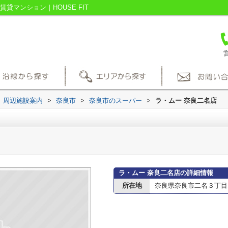
貸マンション｜HOUSE FIT
営
周辺施設案内
>
奈良市
>
奈良市のスーパー
>
ラ・ムー 奈良二名店
ラ・ムー 奈良二名店の詳細情報
所在地
奈良県奈良市二名３丁目1