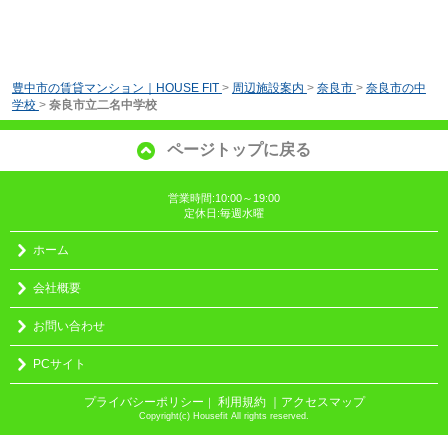
豊中市の賃貸マンション｜HOUSE FIT
>
周辺施設案内
>
奈良市
>
奈良市の中
学校
>
奈良市立二名中学校
ページトップに戻る
営業時間:10:00～19:00
定休日:毎週水曜
ホーム
会社概要
お問い合わせ
PCサイト
プライバシーポリシー
利用規約
｜アクセスマップ
｜
Copyright(c) Housefit All rights reserved.