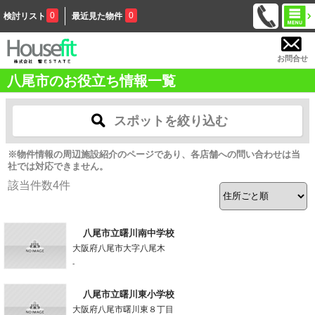
0
0
検討リスト
最近見た物件
お問合せ
八尾市のお役立ち情報一覧
スポットを絞り込む
※物件情報の周辺施設紹介のページであり、各店舗への問い合わせは当
社では対応できません。
該当件数
4
件
八尾市立曙川南中学校
大阪府八尾市大字八尾木
-
八尾市立曙川東小学校
大阪府八尾市曙川東８丁目