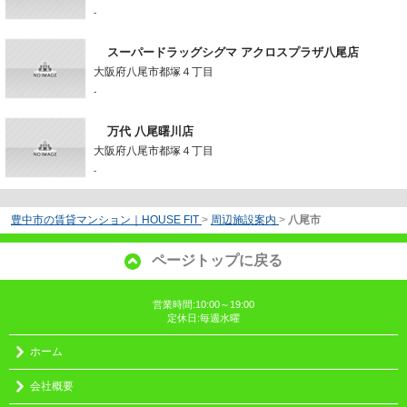
-
スーパードラッグシグマ アクロスプラザ八尾店
大阪府八尾市都塚４丁目
-
万代 八尾曙川店
大阪府八尾市都塚４丁目
-
豊中市の賃貸マンション｜HOUSE FIT
>
周辺施設案内
>
八尾市
ページトップに戻る
営業時間:10:00～19:00
定休日:毎週水曜
ホーム
会社概要