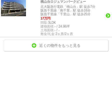
桃山台ロジュマンパークビュー
北大阪急行電鉄「桃山台」駅 徒歩7分
阪急千里線「南千里」駅 徒歩16分
阪急千里線「千里山」駅 徒歩25分
17万円
間取:
3LDK
建物面積:
- / 24.96坪
土地面積:
- / -
敷金/礼金:
2ヶ月/2ヶ月
近くの物件をもっと見る