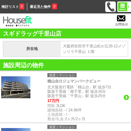
0
0
検討リスト
最近見た物件
お問合せ
スギドラッグ千里山店
大阪府吹田市千里山松が丘26-12メゾ
所在地
ンリラ千里山 １階
施設周辺の物件
賃貸｜マンション
桃山台ロジュマンパークビュー
北大阪急行電鉄「桃山台」駅 徒歩7分
阪急千里線「南千里」駅 徒歩16分
阪急千里線「千里山」駅 徒歩25分
17万円
間取:
3LDK
建物面積:
- / 24.96坪
土地面積:
- / -
敷金/礼金:
2ヶ月/2ヶ月
賃貸｜マンション