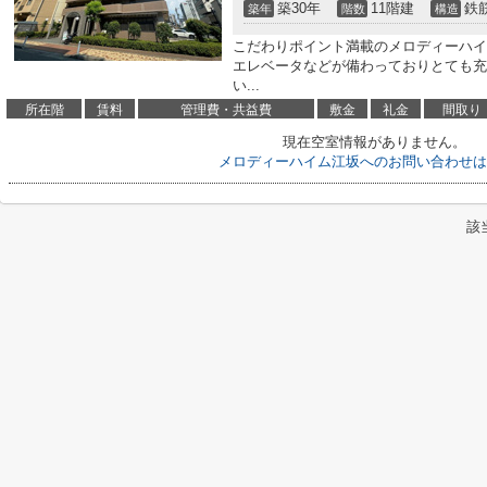
築30年
11階建
鉄
築年
階数
構造
こだわりポイント満載のメロディーハイ
エレベータなどが備わっておりとても充
い...
所在階
賃料
管理費・共益費
敷金
礼金
間取り
現在空室情報がありません。
メロディーハイム江坂へのお問い合わせは
該