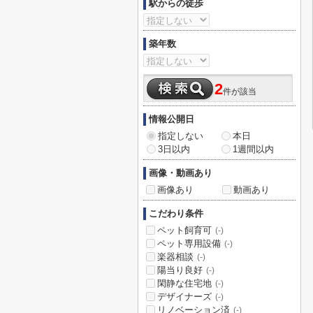
駅からの徒歩
築年数
2
件が該当
情報公開日
指定しない
本日
3日以内
1週間以内
画像・動画あり
画像あり
動画あり
こだわり条件
ペット飼育可
(-)
ペット専用設備
(-)
楽器相談
(-)
陽当り良好
(-)
閑静な住宅地
(-)
デザイナーズ
(-)
リノベーション済
(-)