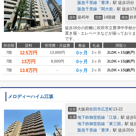
阪急千里線
「
豊津
」駅 徒歩15分
阪急千里線
「
関大前
」駅 徒歩17
築45年
14階建
鉄
築年
階数
構造
徒歩16分の距離に吹田市立豊津中学校
置き場・エレベータなどが揃っておりま
です。...
所在階
賃料
管理費・共益費
敷金
礼金
間取り
12.5
万円
0ヶ月
7階
13,000円
2ヶ月
2LDK＋1S(納戸)
13
万円
0ヶ月
7階
8,000円
2ヶ月
2LDK＋1S(納戸)
13.8
万円
0ヶ月
7階
-
2ヶ月
2LDK＋1S(納戸)
メロディーハイム江坂
大阪府
吹田市
広芝町
13-22
住所
交通
地下鉄御堂筋線
「
江坂
」駅 徒歩
地下鉄御堂筋線
「
東三国
」駅 徒
阪急千里線
「
豊津
」駅 徒歩20分