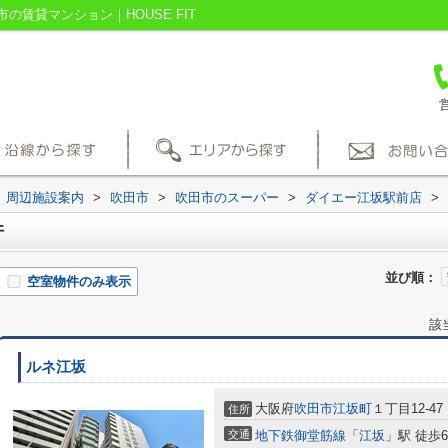
賃貸マンション｜HOUSE FIT
営
周辺施設案内
>
吹田市
>
吹田市のスーパー
>
ダイエー江坂駅前店
>
件
並び順：
空室物件のみ表示
該
ルネ江坂
大阪府
吹田市
江坂町
１丁目12-47
住所
交通
地下鉄御堂筋線
「
江坂
」駅 徒歩