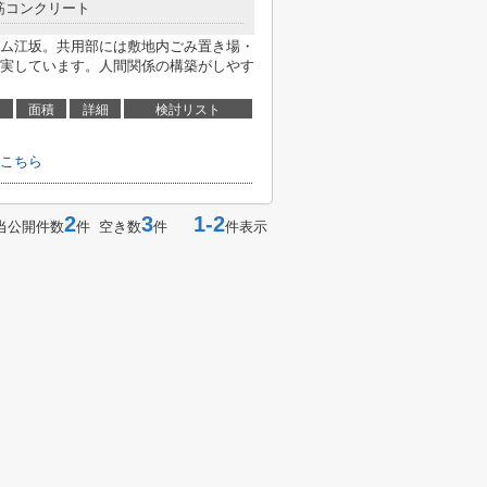
筋コンクリート
ム江坂。共用部には敷地内ごみ置き場・
実しています。人間関係の構築がしやす
面積
詳細
検討リスト
こちら
2
3
1-2
当公開件数
件 空き数
件
件表示