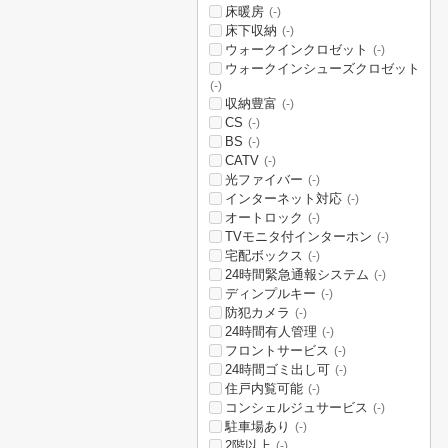
床暖房
(-)
床下収納
(-)
ウォークインクロゼット
(-)
ウォークインシューズクロゼット
(-)
収納豊富
(-)
CS
(-)
BS
(-)
CATV
(-)
光ファイバー
(-)
インターネット対応
(-)
オートロック
(-)
TVモニタ付インターホン
(-)
宅配ボックス
(-)
24時間緊急通報システム
(-)
ディンプルキー
(-)
防犯カメラ
(-)
24時間有人管理
(-)
フロントサービス
(-)
24時間ゴミ出し可
(-)
住戸内覧可能
(-)
コンシェルジュサービス
(-)
駐車場あり
(-)
2階以上
(-)