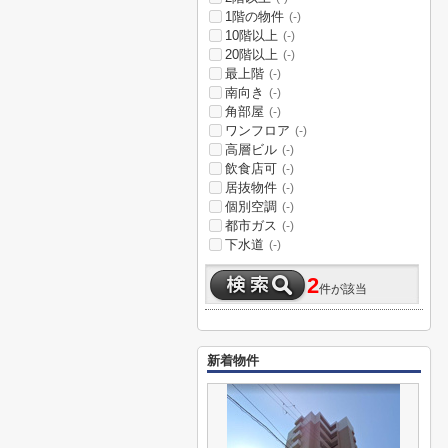
1階の物件
(-)
10階以上
(-)
20階以上
(-)
最上階
(-)
南向き
(-)
角部屋
(-)
ワンフロア
(-)
高層ビル
(-)
飲食店可
(-)
居抜物件
(-)
個別空調
(-)
都市ガス
(-)
下水道
(-)
2
件が該当
新着物件