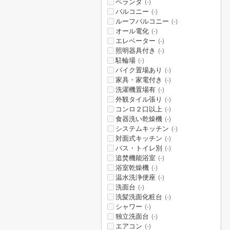
ベランダ
(-)
バルコニー
(-)
ルーフバルコニー
(-)
オール電化
(-)
エレベーター
(-)
照明器具付き
(-)
駐輪場
(-)
バイク置場あり
(-)
家具・家電付き
(-)
洗濯機置場有
(-)
外観タイル張り
(-)
コンロ２口以上
(-)
食器洗い乾燥機
(-)
システムキッチン
(-)
対面式キッチン
(-)
バス・トイレ別
(-)
追焚機能浴室
(-)
浴室乾燥機
(-)
温水洗浄便座
(-)
洗面台
(-)
洗髪洗面化粧台
(-)
シャワー
(-)
独立洗面台
(-)
エアコン
(-)