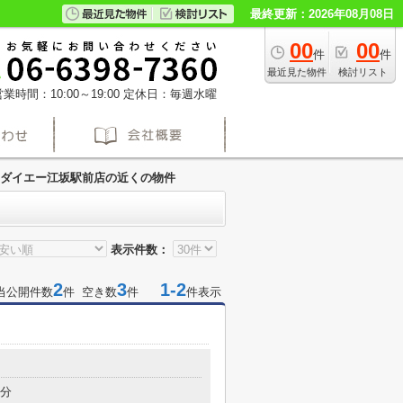
最終更新：2026年08月08日
00
00
件
件
最近見た物件
検討リスト
業時間：10:00～19:00
定休日：毎週水曜
ダイエー江坂駅前店の近くの物件
表示件数：
2
3
1-2
当公開件数
件 空き数
件
件表示
6分