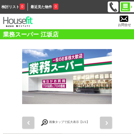
0
0
検討リスト
最近見た物件
お問合せ
業務スーパー 江坂店
前
次
画像タップで拡大表示【
1
/1】