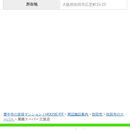
所在地
大阪府吹田市広芝町15-23
豊中市の賃貸マンション｜HOUSE FIT
>
周辺施設案内
>
吹田市
>
吹田市のス
ーパー
>
業務スーパー 江坂店