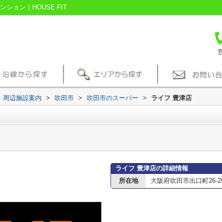
ョン｜HOUSE FIT
営
周辺施設案内
>
吹田市
>
吹田市のスーパー
>
ライフ 豊津店
ライフ 豊津店の詳細情報
所在地
大阪府吹田市出口町26-2