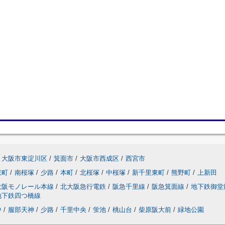
大阪市東淀川区
/
箕面市
/
大阪市西成区
/
西宮市
東町
/
南桜塚
/
少路
/
本町
/
北桜塚
/
中桜塚
/
新千里東町
/
熊野町
/
上新田
大阪モノレール本線
/
北大阪急行電鉄
/
阪急千里線
/
阪急箕面線
/
地下鉄御堂
地下鉄四つ橋線
中
/
服部天神
/
少路
/
千里中央
/
蛍池
/
桃山台
/
柴原阪大前
/
緑地公園