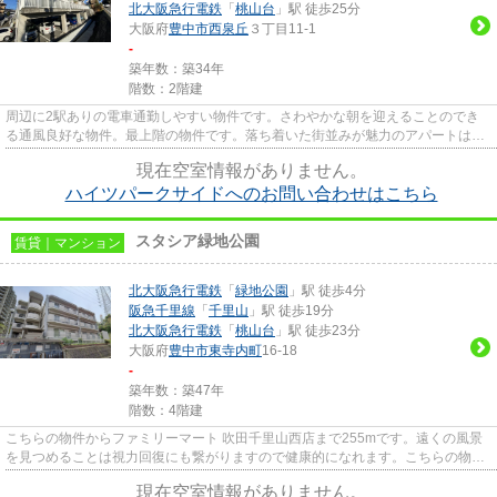
北大阪急行電鉄
「
桃山台
」駅 徒歩25分
大阪府
豊中市
西泉丘
３丁目11-1
-
築年数：築34年
階数：2階建
周辺に2駅ありの電車通勤しやすい物件です。さわやかな朝を迎えることのでき
る通風良好な物件。最上階の物件です。落ち着いた街並みが魅力のアパートはこ
ちらです。どういった設備が必...
現在空室情報がありません。
ハイツパークサイドへのお問い合わせはこちら
スタシア緑地公園
賃貸｜マンション
北大阪急行電鉄
「
緑地公園
」駅 徒歩4分
阪急千里線
「
千里山
」駅 徒歩19分
北大阪急行電鉄
「
桃山台
」駅 徒歩23分
大阪府
豊中市
東寺内町
16-18
-
築年数：築47年
階数：4階建
こちらの物件からファミリーマート 吹田千里山西店まで255mです。遠くの風景
を見つめることは視力回復にも繋がりますので健康的になれます。こちらの物件
はマンションです。徒歩4分で...
現在空室情報がありません。