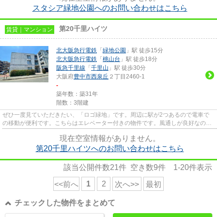
スタシア緑地公園へのお問い合わせはこちら
第20千里ハイツ
賃貸｜マンション
北大阪急行電鉄
「
緑地公園
」駅 徒歩15分
北大阪急行電鉄
「
桃山台
」駅 徒歩18分
阪急千里線
「
千里山
」駅 徒歩30分
大阪府
豊中市
西泉丘
２丁目2460-1
-
築年数：築31年
階数：3階建
ぜひ一度見ていただきたい、「ロゴ緑地」です。周辺に駅が2つあるので電車で
の移動が便利です。こちらはエレベーター付きの物件です。風通しが良好なの
で、夏も涼しい風がはいってきま...
現在空室情報がありません。
第20千里ハイツへのお問い合わせはこちら
該当公開件数
21
件 空き数
9
件
1-20
件表示
1
2
<<前へ
次へ>>
最初
チェックした物件をまとめて