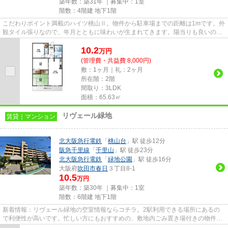
築年数：築31年 ｜募集中：
1室
階数：4階建 地下1階
こだわりポイント満載のハイツ桃山Ⅱ。物件から駐車場までの距離は1mです。外
観タイル張りなので、年月とともに味わいが生まれてきます。陽当りも良いの
で、清々しい朝を迎えることので...
10.2
万
円
(管理費・共益費 8,000円)
敷：1ヶ月｜礼：2ヶ月
所在階：2階
間取り：3LDK
面積：65.63㎡
リヴェール緑地
賃貸｜マンション
北大阪急行電鉄
「
桃山台
」駅 徒歩12分
阪急千里線
「
千里山
」駅 徒歩23分
北大阪急行電鉄
「
緑地公園
」駅 徒歩16分
大阪府
吹田市
春日
３丁目8-1
10.5
万円
築年数：築30年 ｜募集中：
1室
階数：6階建 地下1階
新着情報：リヴェール緑地の空室情報ならコチラ。2駅利用できる場所にあるの
で利便性が高いです。忙しい方にもおすすめの、敷地内ごみ置き場付きの物件で
す。防犯対策もバッチリなマン...