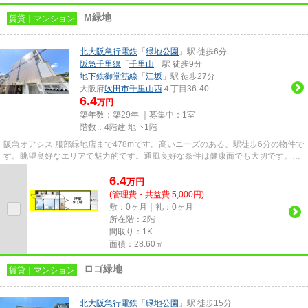
M緑地
賃貸｜マンション
北大阪急行電鉄
「
緑地公園
」駅 徒歩6分
阪急千里線
「
千里山
」駅 徒歩9分
地下鉄御堂筋線
「
江坂
」駅 徒歩27分
大阪府
吹田市
千里山西
４丁目36-40
6.4
万円
築年数：築29年 ｜募集中：
1室
階数：4階建 地下1階
阪急オアシス 服部緑地店まで478mです。高いニーズのある、駅徒歩6分の物件で
す。眺望良好なエリアで魅力的です。通風良好な条件は健康面でも大切です。そ
んな観点からもおすすめの物...
6.4
万
円
(管理費・共益費 5,000円)
敷：0ヶ月｜礼：0ヶ月
所在階：2階
間取り：1K
面積：28.60㎡
ロゴ緑地
賃貸｜マンション
北大阪急行電鉄
「
緑地公園
」駅 徒歩15分