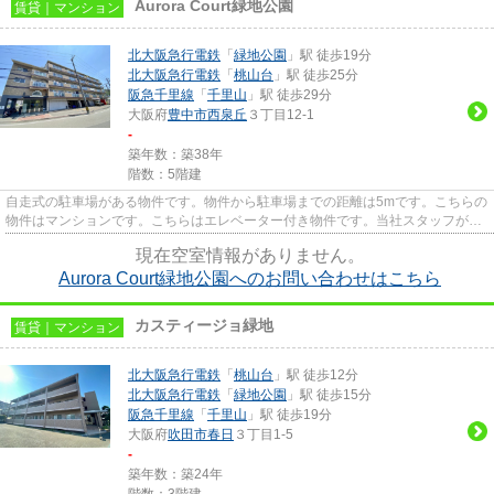
Aurora Court緑地公園
賃貸｜マンション
北大阪急行電鉄
「
緑地公園
」駅 徒歩19分
北大阪急行電鉄
「
桃山台
」駅 徒歩25分
阪急千里線
「
千里山
」駅 徒歩29分
大阪府
豊中市
西泉丘
３丁目12-1
-
築年数：築38年
階数：5階建
自走式の駐車場がある物件です。物件から駐車場までの距離は5mです。こちらの
物件はマンションです。こちらはエレベーター付き物件です。当社スタッフが地
域の賃貸情報をご提供いたし...
現在空室情報がありません。
Aurora Court緑地公園へのお問い合わせはこちら
カスティージョ緑地
賃貸｜マンション
北大阪急行電鉄
「
桃山台
」駅 徒歩12分
北大阪急行電鉄
「
緑地公園
」駅 徒歩15分
阪急千里線
「
千里山
」駅 徒歩19分
大阪府
吹田市
春日
３丁目1-5
-
築年数：築24年
階数：3階建