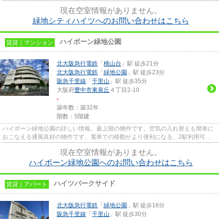
です。駐車場まで100mの物件、...
現在空室情報がありません。
緑地シティハイツへのお問い合わせはこちら
ハイボーン緑地公園
賃貸｜マンション
北大阪急行電鉄
「
桃山台
」駅 徒歩21分
北大阪急行電鉄
「
緑地公園
」駅 徒歩23分
阪急千里線
「
千里山
」駅 徒歩35分
大阪府
豊中市
東泉丘
４丁目2-10
-
築年数：築32年
階数：5階建
ハイボーン緑地公園の詳しい情報。最上階の物件です。空気の入れ替えも簡単に
おこなえる通風良好の物件です。電車での移動がより便利になる、2駅利用可能
な物件です。豊中市エリアにあ...
現在空室情報がありません。
ハイボーン緑地公園へのお問い合わせはこちら
ハイツパークサイド
賃貸｜アパート
北大阪急行電鉄
「
緑地公園
」駅 徒歩16分
阪急千里線
「
千里山
」駅 徒歩30分