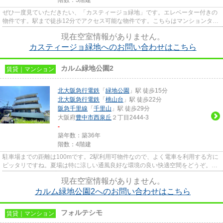
ぜひ一度見ていただきたい、「カスティージョ緑地」です。エレベーター付きの
物件です。駅まで徒歩12分でアクセス可能な物件です。こちらはマンションタイ
プになります。吹田市エリア...
現在空室情報がありません。
カスティージョ緑地へのお問い合わせはこちら
カルム緑地公園2
賃貸｜マンション
北大阪急行電鉄
「
緑地公園
」駅 徒歩15分
北大阪急行電鉄
「
桃山台
」駅 徒歩22分
阪急千里線
「
千里山
」駅 徒歩29分
大阪府
豊中市
西泉丘
２丁目2444-3
-
築年数：築36年
階数：4階建
駐車場までの距離は100mです。2駅利用可物件なので、よく電車を利用する方に
ピッタリですね。夏場は特に涼しい通風良好な環境の良い快適空間をどうぞ。こ
の物件は、駅まで徒歩15分に立...
現在空室情報がありません。
カルム緑地公園2へのお問い合わせはこちら
フォルテシモ
賃貸｜マンション