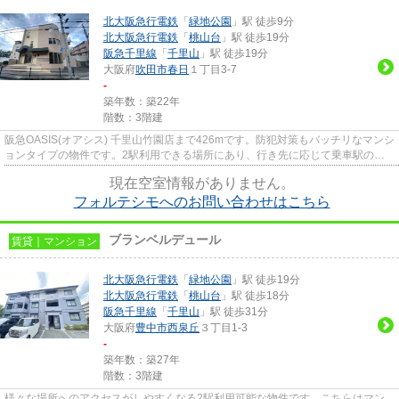
北大阪急行電鉄
「
緑地公園
」駅 徒歩9分
北大阪急行電鉄
「
桃山台
」駅 徒歩19分
阪急千里線
「
千里山
」駅 徒歩19分
大阪府
吹田市
春日
１丁目3-7
-
築年数：築22年
階数：3階建
阪急OASIS(オアシス) 千里山竹園店まで426mです。防犯対策もバッチリなマンシ
ョンタイプの物件です。2駅利用できる場所にあり、行き先に応じて乗車駅の使
い分けができます。こちらは徒...
現在空室情報がありません。
フォルテシモへのお問い合わせはこちら
ブランベルデュール
賃貸｜マンション
北大阪急行電鉄
「
緑地公園
」駅 徒歩19分
北大阪急行電鉄
「
桃山台
」駅 徒歩18分
阪急千里線
「
千里山
」駅 徒歩31分
大阪府
豊中市
西泉丘
３丁目1-3
-
築年数：築27年
階数：3階建
様々な場所へのアクセスがしやすくなる2駅利用可能な物件です。こちらはマン