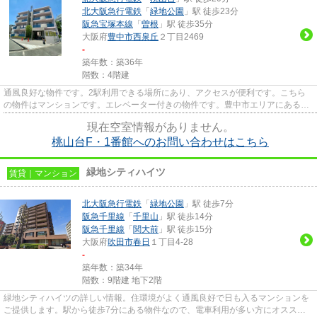
北大阪急行電鉄
「
緑地公園
」駅 徒歩23分
阪急宝塚本線
「
曽根
」駅 徒歩35分
大阪府
豊中市
西泉丘
２丁目2469
-
築年数：築36年
階数：4階建
通風良好な物件です。2駅利用できる場所にあり、アクセスが便利です。こちら
の物件はマンションです。エレベーター付きの物件です。豊中市エリアにある賃
貸情報のことなら、地域に密着...
現在空室情報がありません。
桃山台F・1番館へのお問い合わせはこちら
緑地シティハイツ
賃貸｜マンション
北大阪急行電鉄
「
緑地公園
」駅 徒歩7分
阪急千里線
「
千里山
」駅 徒歩14分
阪急千里線
「
関大前
」駅 徒歩15分
大阪府
吹田市
春日
１丁目4-28
-
築年数：築34年
階数：9階建 地下2階
緑地シティハイツの詳しい情報。住環境がよく通風良好で日も入るマンションを
ご提供します。駅から徒歩7分にある物件なので、電車利用が多い方にオススメ