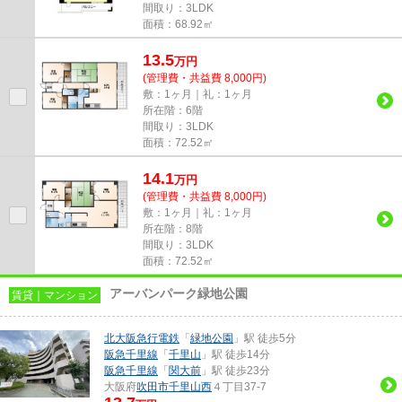
間取り：3LDK
面積：68.92㎡
13.5
万
円
(管理費・共益費 8,000円)
敷：1ヶ月｜礼：1ヶ月
所在階：6階
間取り：3LDK
面積：72.52㎡
14.1
万
円
(管理費・共益費 8,000円)
敷：1ヶ月｜礼：1ヶ月
所在階：8階
間取り：3LDK
面積：72.52㎡
アーバンパーク緑地公園
賃貸｜マンション
北大阪急行電鉄
「
緑地公園
」駅 徒歩5分
阪急千里線
「
千里山
」駅 徒歩14分
阪急千里線
「
関大前
」駅 徒歩23分
大阪府
吹田市
千里山西
４丁目37-7