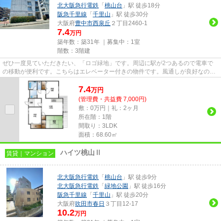
北大阪急行電鉄
「
桃山台
」駅 徒歩18分
阪急千里線
「
千里山
」駅 徒歩30分
大阪府
豊中市
西泉丘
２丁目2460-1
7.4
万円
築年数：築31年 ｜募集中：
1室
階数：3階建
ぜひ一度見ていただきたい、「ロゴ緑地」です。周辺に駅が2つあるので電車で
の移動が便利です。こちらはエレベーター付きの物件です。風通しが良好なの
で、夏も涼しい風がはいってきま...
7.4
万
円
(管理費・共益費 7,000円)
敷：0万円｜礼：2ヶ月
所在階：1階
間取り：3LDK
面積：68.60㎡
ハイツ桃山Ⅱ
賃貸｜マンション
北大阪急行電鉄
「
桃山台
」駅 徒歩9分
北大阪急行電鉄
「
緑地公園
」駅 徒歩16分
阪急千里線
「
千里山
」駅 徒歩20分
大阪府
吹田市
春日
３丁目12-17
10.2
万円