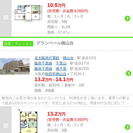
10.5
万
円
(管理費・共益費 8,000円)
敷：1ヶ月｜礼：2ヶ月
所在階：5階
間取り：3LDK
面積：67.47㎡
グランベール桃山台
賃貸｜マンション
北大阪急行電鉄
「
桃山台
」駅 徒歩12分
阪急千里線
「
千里山
」駅 徒歩17分
阪急千里線
「
南千里
」駅 徒歩20分
大阪府
吹田市
桃山台
４丁目20-1
13.2
14.1
万円～
万円
築年数：築30年 ｜募集中：
3室
階数：8階建
敷地内ごみ置き場があるのとないのでは、利便性が全く違います。最寄りの駅ま
で徒歩12分のマンションです。付近にある2つの駅は、用途や行き先に応じて使
い分けることができます。バス...
13.2
万
円
(管理費・共益費 8,000円)
敷：1ヶ月｜礼：2ヶ月
所在階：3階