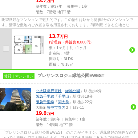
13.7
万円
築年数：築37年 ｜募集中：
1室
階数：7階建 地下1階
眺望良好なマンションで魅力的です。この物件は駅から徒歩5分のマンションで
す。清潔な敷地内ごみ置き場も用意されております。2駅利用できる立地となっ
ていて、アクセスが良いです。...
13.7
万
円
(管理費・共益費 8,000円)
敷：1ヶ月｜礼：1ヶ月
所在階：4階
間取り：3LDK
面積：78.18㎡
プレサンスロジェ緑地公園EWEST
賃貸｜マンション
北大阪急行電鉄
「
緑地公園
」駅 徒歩4分
阪急千里線
「
千里山
」駅 徒歩18分
阪急千里線
「
関大前
」駅 徒歩22分
大阪府
豊中市
寺内
２丁目3-11
19.8
万円
築年数：築8年 ｜募集中：
1室
階数：14階建 地下1階
「プレサンスロジェ緑地公園EWEST」のここがイチオシ。通風良好の物件なので
いつでも新鮮な空気を味わえます。2駅利用できる場所にあるので利便性が高い