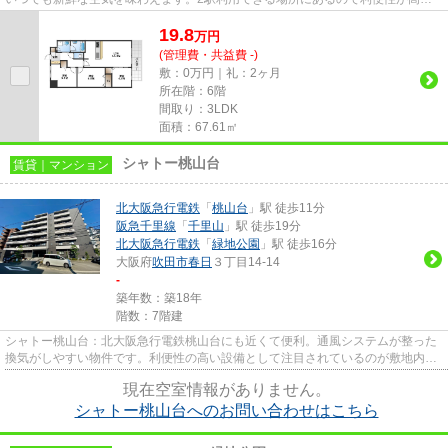
です。エレベーターがある物件...
19.8
万
円
(管理費・共益費 -)
敷：0万円｜礼：2ヶ月
所在階：6階
間取り：3LDK
面積：67.61㎡
シャトー桃山台
賃貸｜マンション
北大阪急行電鉄
「
桃山台
」駅 徒歩11分
阪急千里線
「
千里山
」駅 徒歩19分
北大阪急行電鉄
「
緑地公園
」駅 徒歩16分
大阪府
吹田市
春日
３丁目14-14
-
築年数：築18年
階数：7階建
シャトー桃山台：北大阪急行電鉄桃山台にも近くて便利。通風システムが整った
換気がしやすい物件です。利便性の高い設備として注目されているのが敷地内ご
み置き場です。付近に駅が2つ...
現在空室情報がありません。
シャトー桃山台へのお問い合わせはこちら