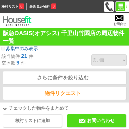
0
0
検討リスト
最近見た物件
お問合せ
阪急OASIS(オアシス) 千里山竹園店の周辺物件
一覧
募集中のみ表示
21
該当物件
件
9
空き数
件
さらに条件を絞り込む
物件リクエスト
チェックした物件をまとめて
検討リストに追加
お問い合わせ