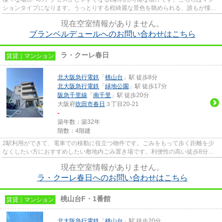
ションタイプになります。うっとりする程綺麗な景色を眺められる、誰もが憧れ
る物件です。風通しが良好なの...
現在空室情報がありません。
ブランベルデュールへのお問い合わせはこちら
ラ・クーレ春日
賃貸｜マンション
北大阪急行電鉄
「
桃山台
」駅 徒歩8分
北大阪急行電鉄
「
緑地公園
」駅 徒歩17分
阪急千里線
「
南千里
」駅 徒歩20分
大阪府
吹田市
春日
３丁目20-21
-
築年数：築32年
階数：4階建
2駅利用ができて、電車での移動に役立つ物件です。ごみをもって歩く距離を少
なくしたい方におすすめしたい敷地内ごみ置き場です。利便性の高い徒歩8分の
物件です。いつでも快適空間を...
現在空室情報がありません。
ラ・クーレ春日へのお問い合わせはこちら
桃山台F・1番館
賃貸｜マンション
北大阪急行電鉄
「
桃山台
」駅 徒歩20分