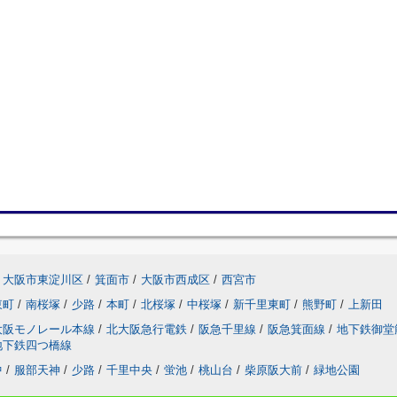
大阪市東淀川区
/
箕面市
/
大阪市西成区
/
西宮市
東町
/
南桜塚
/
少路
/
本町
/
北桜塚
/
中桜塚
/
新千里東町
/
熊野町
/
上新田
大阪モノレール本線
/
北大阪急行電鉄
/
阪急千里線
/
阪急箕面線
/
地下鉄御堂
地下鉄四つ橋線
中
/
服部天神
/
少路
/
千里中央
/
蛍池
/
桃山台
/
柴原阪大前
/
緑地公園