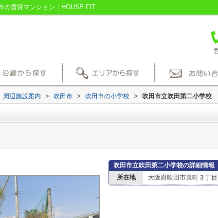
賃貸マンション｜HOUSE FIT
営
周辺施設案内
>
吹田市
>
吹田市の小学校
>
吹田市立吹田第二小学校
吹田市立吹田第二小学校の詳細情報
所在地
大阪府吹田市泉町３丁目15