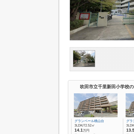
吹田市立千里新田小学校の
グランベール桃山台
グラ
3LDK/72.52㎡
3LDK
14.1
13.
万円