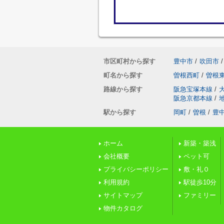
市区町村から探す
豊中市
/
吹田市
/
町名から探す
曽根西町
/
曽根
路線から探す
阪急宝塚本線
/
阪急京都本線
/
駅から探す
岡町
/
曽根
/
豊
ホーム
新築・築浅
会社概要
ペット可
プライバシーポリシー
敷・礼０
利用規約
駅徒歩10分
サイトマップ
ファミリー
物件カタログ