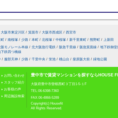
大阪市東淀川区
/
箕面市
/
大阪市西成区
/
西宮市
東町
/
南桜塚
/
少路
/
本町
/
北桜塚
/
中桜塚
/
新千里東町
/
熊野町
/
上新田
大阪モノレール本線
/
北大阪急行電鉄
/
阪急千里線
/
阪急箕面線
/
地下鉄御堂
地下鉄四つ橋線
中
/
服部天神
/
少路
/
千里中央
/
蛍池
/
桃山台
/
柴原阪大前
/
緑地公園
豊中市で賃貸マンションを探すならHOUSE FI
お問い合わせ
スタッフ紹介
大阪府豊中市曽根西町３丁目1-5-１F
お客様の声
TEL:06-6398-7360
周辺施設検索
FAX:06-4866-5289
Copyright(c) Housefit
All Rights Reserved.