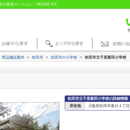
賃貸マンション｜HOUSE FIT
営
周辺施設案内
>
吹田市
>
吹田市の小学校
>
吹田市立千里新田小学校
吹田市立千里新田小学校の詳細情報
所在地
大阪府吹田市春日４丁目1