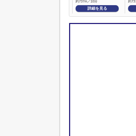
約737m／10分
約73
詳細を見る