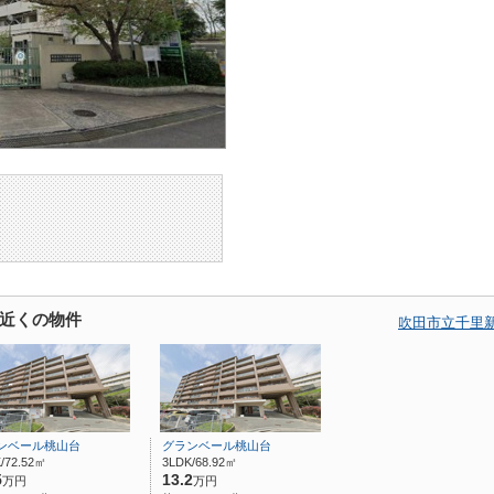
近くの物件
吹田市立千里
ンベール桃山台
グランベール桃山台
/72.52㎡
3LDK/68.92㎡
5
13.2
万円
万円