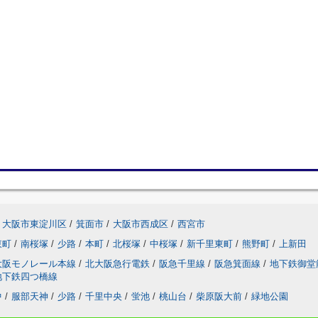
大阪市東淀川区
/
箕面市
/
大阪市西成区
/
西宮市
東町
/
南桜塚
/
少路
/
本町
/
北桜塚
/
中桜塚
/
新千里東町
/
熊野町
/
上新田
大阪モノレール本線
/
北大阪急行電鉄
/
阪急千里線
/
阪急箕面線
/
地下鉄御堂
地下鉄四つ橋線
中
/
服部天神
/
少路
/
千里中央
/
蛍池
/
桃山台
/
柴原阪大前
/
緑地公園