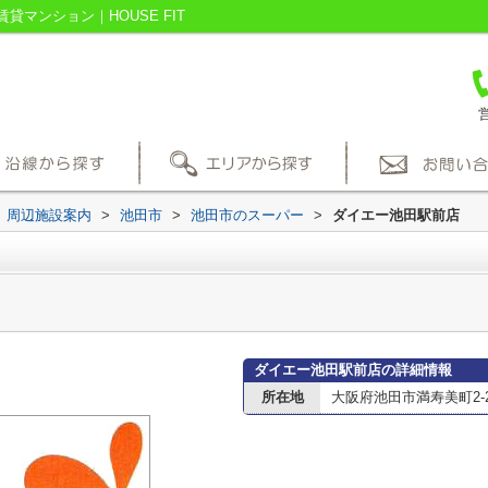
マンション｜HOUSE FIT
営
周辺施設案内
>
池田市
>
池田市のスーパー
>
ダイエー池田駅前店
ダイエー池田駅前店の詳細情報
所在地
大阪府池田市満寿美町2-