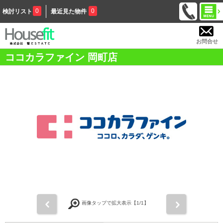
0
0
検討リスト
最近見た物件
お問合せ
ココカラファイン 岡町店
前
次
画像タップで拡大表示【
1
/1】