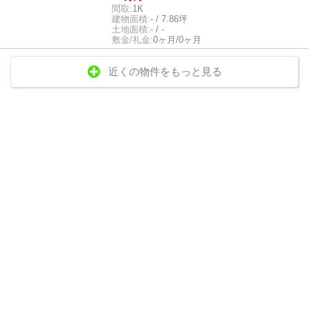
間取:
1K
建物面積:
- / 7.86坪
土地面積:
- / -
敷金/礼金:
0ヶ月/0ヶ月
近くの物件をもっと見る