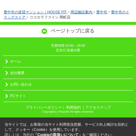
豊中市の賃貸マンション｜HOUSE FIT
>
周辺施設案内
>
豊中市
>
豊中市のド
ラッグストア
>
ココカラファイン 岡町店
ページトップに戻る
営業時間:10:00～19:00
定休日:毎週水曜
ホーム
会社概要
お問い合わせ
PCサイト
プライバシーポリシー
利用規約
｜アクセスマップ
｜
Copyright(c) Housefit All rights reserved.
当サイトでは、お客様の当サイト利用状況把握、サービス向上検討を目的と
して、クッキー（Cookie）を使用しています。
詳しくは、当社の
「Cookieの取扱いについて」
をご確認ください。