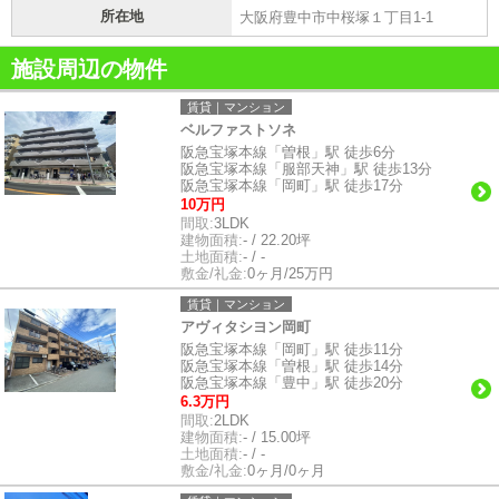
所在地
大阪府豊中市中桜塚１丁目1-1
施設周辺の物件
賃貸｜マンション
ベルファストソネ
阪急宝塚本線「曽根」駅 徒歩6分
阪急宝塚本線「服部天神」駅 徒歩13分
阪急宝塚本線「岡町」駅 徒歩17分
10万円
間取:
3LDK
建物面積:
- / 22.20坪
土地面積:
- / -
敷金/礼金:
0ヶ月/25万円
賃貸｜マンション
アヴィタシヨン岡町
阪急宝塚本線「岡町」駅 徒歩11分
阪急宝塚本線「曽根」駅 徒歩14分
阪急宝塚本線「豊中」駅 徒歩20分
6.3万円
間取:
2LDK
建物面積:
- / 15.00坪
土地面積:
- / -
敷金/礼金:
0ヶ月/0ヶ月