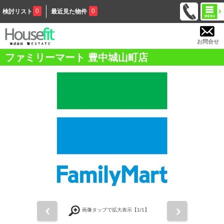
0
0
検討リスト
最近見た物件
お問合せ
ファミリーマート 豊中城山町店
前
次
画像タップで拡大表示【
1
/1】