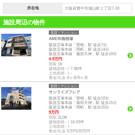
所在地
大阪府豊中市城山町２丁目7-30
施設周辺の物件
賃貸｜マンション
AMERI南桜塚
阪急宝塚本線「曽根」駅 徒歩7分
阪急宝塚本線「岡町」駅 徒歩14分
阪急宝塚本線「服部天神」駅 徒歩18分
4.9万円
間取:
1K
建物面積:
- / 7.86坪
土地面積:
- / -
敷金/礼金:
0ヶ月/0ヶ月
賃貸｜マンション
サンライズフレア
阪急宝塚本線「曽根」駅 徒歩10分
阪急宝塚本線「服部天神」駅 徒歩15分
阪急宝塚本線「岡町」駅 徒歩20分
9万円
間取:
2LDK
建物面積:
- / 16.03坪
土地面積:
- / -
敷金/礼金:
5万円/20万円