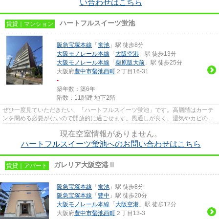
い合わせはこちら
ハートフルスイーツ蛍池
賃貸｜マンション
阪急宝塚本線
「
蛍池
」駅 徒歩8分
大阪モノレール本線
「
大阪空港
」駅 徒歩13分
大阪モノレール本線
「
柴原阪大前
」駅 徒歩25分
大阪府
豊中市
螢池西町
２丁目16-31
-
築年数：築6年
階数：11階建 地下2階
ぜひ一度見ていただきたい、「ハートフルスイーツ蛍池」です。高層階はカーテ
ンを閉める必要がないので開放的に過ごせます。風通しが良く、湿気やカビの心
配が少ない物件です。ニーズ...
現在空室情報がありません。
ハートフルスイーツ蛍池へのお問い合わせはこちら
ガレリア大阪空港Ⅱ
賃貸｜アパート
阪急宝塚本線
「
蛍池
」駅 徒歩8分
阪急宝塚本線
「
豊中
」駅 徒歩20分
大阪モノレール本線
「
大阪空港
」駅 徒歩12分
大阪府
豊中市
螢池西町
２丁目13-3