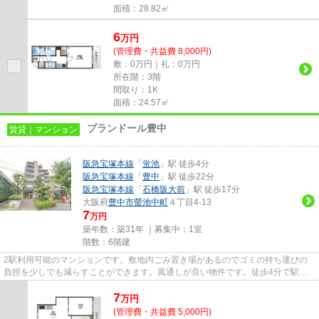
面積：28.82㎡
6
万
円
(管理費・共益費 8,000円)
敷：0万円｜礼：0万円
所在階：3階
間取り：1K
面積：24.57㎡
プランドール豊中
賃貸｜マンション
阪急宝塚本線
「
蛍池
」駅 徒歩4分
阪急宝塚本線
「
豊中
」駅 徒歩22分
阪急宝塚本線
「
石橋阪大前
」駅 徒歩17分
大阪府
豊中市
螢池中町
４丁目4-13
7
万円
築年数：築31年 ｜募集中：
1室
階数：6階建
2駅利用可能のマンションです。敷地内ごみ置き場があるのでゴミの持ち運びの
負担を少しでも減らすことができます。風通しが良い物件です。徒歩4分で駅に
アクセス可能な、魅力的な駅近...
7
万
円
(管理費・共益費 5,000円)