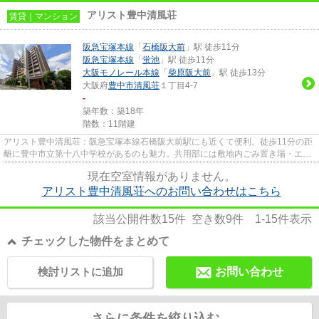
アリスト豊中清風荘
賃貸｜マンション
阪急宝塚本線
「
石橋阪大前
」駅 徒歩11分
阪急宝塚本線
「
蛍池
」駅 徒歩11分
大阪モノレール本線
「
柴原阪大前
」駅 徒歩13分
大阪府
豊中市
清風荘
１丁目4-7
-
築年数：築18年
階数：11階建
アリスト豊中清風荘：阪急宝塚本線石橋阪大前駅にも近くて便利。徒歩11分の距
離に豊中市立第十八中学校があるのも魅力。共用部には敷地内ごみ置き場・エレ
ベータなど様々な設備やサー...
現在空室情報がありません。
アリスト豊中清風荘へのお問い合わせはこちら
該当公開件数
15
件 空き数
9
件
1-15
件表示
チェックした物件をまとめて
検討リストに追加
お問い合わせ
さらに条件を絞り込む