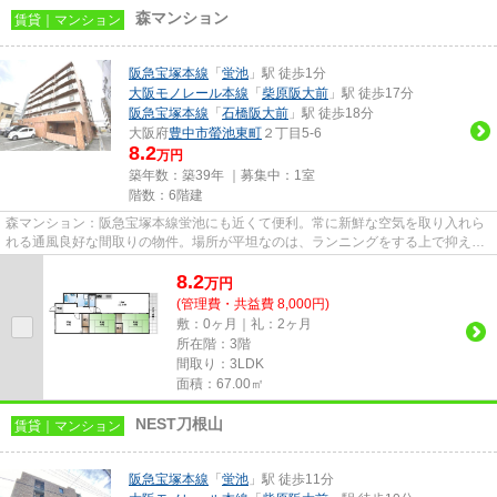
森マンション
賃貸｜マンション
阪急宝塚本線
「
蛍池
」駅 徒歩1分
大阪モノレール本線
「
柴原阪大前
」駅 徒歩17分
阪急宝塚本線
「
石橋阪大前
」駅 徒歩18分
大阪府
豊中市
螢池東町
２丁目5-6
8.2
万円
築年数：築39年 ｜募集中：
1室
階数：6階建
森マンション：阪急宝塚本線蛍池にも近くて便利。常に新鮮な空気を取り入れら
れる通風良好な間取りの物件。場所が平坦なのは、ランニングをする上で抑えた
いポイントですね。こちらは...
8.2
万
円
(管理費・共益費 8,000円)
敷：0ヶ月｜礼：2ヶ月
所在階：3階
間取り：3LDK
面積：67.00㎡
NEST刀根山
賃貸｜マンション
阪急宝塚本線
「
蛍池
」駅 徒歩11分