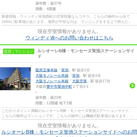
築年数：築37年
階数：4階建
新着情報：ウィンディ蛍池西町の空室情報ならコチラ。こちらの物件から出て
100mに駐車場があります。場所が平坦なのは、ランニングをする上で抑えたい
ポイントですね。風通しが良い物...
現在空室情報がありません。
ウィンディⅦへのお問い合わせはこちら
ルシオーレB棟・モンセーヌ蛍池ステーションサイ
賃貸｜マンション
ド
阪急宝塚本線
「
蛍池
」駅 徒歩1分
大阪モノレール本線
「
蛍池
」駅 徒歩1分
大阪モノレール本線
「
大阪空港
」駅 徒歩17分
大阪府
豊中市
螢池中町
２丁目3-1
-
築年数：築23年
階数：12階建 地下1階
こだわりポイント満載のルシオーレB棟・モンセーヌ蛍池ステーションサイド。
こちらの物件はマンションです。こちらの物件には機械式駐車場があります。駅
から徒歩1分というアクセス良...
現在空室情報がありません。
ルシオーレB棟・モンセーヌ蛍池ステーションサイドへのお問