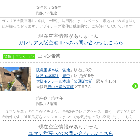
-
築年数：築8年
階数：3階建
ガレリア大阪空港Ⅱの詳しい情報。共用部にはエレベータ・敷地内ごみ置き場な
どが揃っております。デザイナーズ物件は独創的で、ご好評いただいています。
こちらの物件はマンションです...
現在空室情報がありません。
ガレリア大阪空港Ⅱへのお問い合わせはこちら
ユマン蛍苑
賃貸｜マンション
阪急宝塚本線
「
蛍池
」駅 徒歩3分
阪急宝塚本線
「
豊中
」駅 徒歩19分
大阪モノレール本線
「
柴原阪大前
」駅 徒歩16分
大阪府
豊中市
螢池東町
２丁目7-8
-
築年数：築28年
階数：3階建
「ユマン蛍苑」のここがイチオシ。徒歩3分で駅にアクセス可能な、魅力的な駅
近物件です。通風良好なマンションはいつでも気持ちの良い空間です。こちらは
マンションタイプになります。...
現在空室情報がありません。
ユマン蛍苑へのお問い合わせはこちら