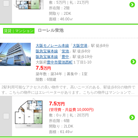
敷：5万円｜礼：21万円
所在階：2階
間取り：2DK
面積：46.00㎡
ローレル蛍池
賃貸｜マンション
大阪モノレール本線
「
大阪空港
」駅 徒歩8分
阪急宝塚本線
「
蛍池
」駅 徒歩8分
阪急宝塚本線
「
豊中
」駅 徒歩19分
大阪府
豊中市
螢池西町
１丁目1-10
7.5
万円
築年数：築34年 ｜募集中：
1室
階数：6階建
2駅利用可能なアクセスの良い物件です。高いニーズのある、駅徒歩8分の物件で
す。こちらの物件にはエレベーターがあります。こちらの物件はマンションで
す。当社スタッフが地域の賃貸...
7.5
万
円
(管理費・共益費 10,000円)
敷：0ヶ月｜礼：20万円
所在階：6階
間取り：2LDK
面積：61.49㎡