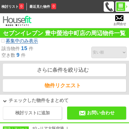
0
0
検討リスト
最近見た物件
お問合せ
セブンイレブン 豊中螢池中町店の周辺物件一覧
募集中のみ表示
15
該当物件
件
9
空き数
件
さらに条件を絞り込む
物件リクエスト
チェックした物件をまとめて
検討リストに追加
お問い合わせ
ガレリア大阪空港 Ⅰ
賃貸｜アパート