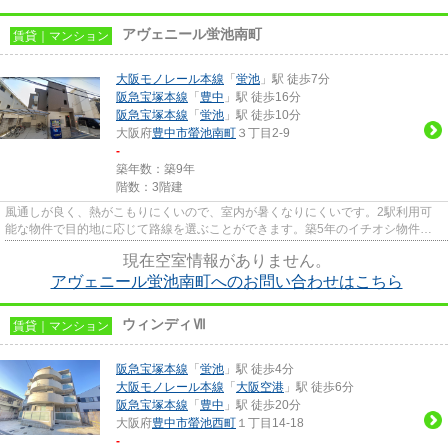
アヴェニール蛍池南町
賃貸｜マンション
大阪モノレール本線
「
蛍池
」駅 徒歩7分
阪急宝塚本線
「
豊中
」駅 徒歩16分
阪急宝塚本線
「
蛍池
」駅 徒歩10分
大阪府
豊中市
螢池南町
３丁目2-9
-
築年数：築9年
階数：3階建
風通しが良く、熱がこもりにくいので、室内が暑くなりにくいです。2駅利用可
能な物件で目的地に応じて路線を選ぶことができます。築5年のイチオシ物件は
こちらです。こちらの物件から...
現在空室情報がありません。
アヴェニール蛍池南町へのお問い合わせはこちら
ウィンディⅦ
賃貸｜マンション
阪急宝塚本線
「
蛍池
」駅 徒歩4分
大阪モノレール本線
「
大阪空港
」駅 徒歩6分
阪急宝塚本線
「
豊中
」駅 徒歩20分
大阪府
豊中市
螢池西町
１丁目14-18
-