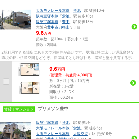
大阪モノレール本線
「
蛍池
」駅 徒歩10分
阪急宝塚本線
「
蛍池
」駅 徒歩10分
阪急宝塚本線
「
豊中
」駅 徒歩13分
大阪府
豊中市
刀根山
３丁目
9.6
万円
築年数：築19年 ｜募集中：
1室
階数：2階建
2駅利用できる場所にあるので利便性が高いです。夏場は特に涼しい通風良好な
環境の良い快適空間をどうぞ。長屋建てとも呼ばれる、隣家と壁を共有する形の
テラスハウスです。駅から徒歩...
9.6
万
円
(管理費・共益費 4,000円)
敷：0ヶ月｜礼：15万円
所在階：1-2階
間取り：2LDK
面積：66.24㎡
プリメゾン豊中
賃貸｜マンション
阪急宝塚本線
「
蛍池
」駅 徒歩5分
大阪モノレール本線
「
蛍池
」駅 徒歩5分
大阪モノレール本線
「
大阪空港
」駅 徒歩19分