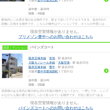
大阪府
豊中市
螢池北町
２丁目1-25
-
築年数：築38年
階数：4階建
敷地内にごみ置き場がある物件です。駅まで歩いてアクセスできる、徒歩5分の
距離に立地する物件です。こちらの物件はマンションです。タイルが外壁には張
られています。当社スタッフが...
現在空室情報がありません。
プリメゾン豊中へのお問い合わせはこちら
パインズコート
賃貸｜マンション
阪急宝塚本線
「
蛍池
」駅 徒歩6分
大阪モノレール本線
「
大阪空港
」駅 徒歩15分
阪急宝塚本線
「
豊中
」駅 徒歩20分
大阪府
豊中市
螢池西町
１丁目3-11
-
築年数：築14年
階数：3階建
清潔感のある室内が魅力的な2011年築の物件となっており、一押しです。シンプ
ルながらも風の通り道がしっかり造られている物件です。付近に駅が2つあるの
で、用途や行き先によって経路...
現在空室情報がありません。
パインズコートへのお問い合わせはこちら