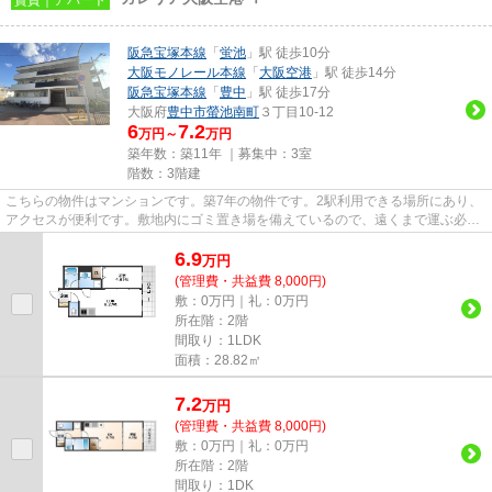
阪急宝塚本線
「
蛍池
」駅 徒歩10分
大阪モノレール本線
「
大阪空港
」駅 徒歩14分
阪急宝塚本線
「
豊中
」駅 徒歩17分
大阪府
豊中市
螢池南町
３丁目10-12
6
7.2
万円～
万円
築年数：築11年 ｜募集中：
3室
階数：3階建
こちらの物件はマンションです。築7年の物件です。2駅利用できる場所にあり、
アクセスが便利です。敷地内にゴミ置き場を備えているので、遠くまで運ぶ必要
がなくゴミ出しが楽になりま...
6.9
万
円
(管理費・共益費 8,000円)
敷：0万円｜礼：0万円
所在階：2階
間取り：1LDK
面積：28.82㎡
7.2
万
円
(管理費・共益費 8,000円)
敷：0万円｜礼：0万円
所在階：2階
間取り：1DK