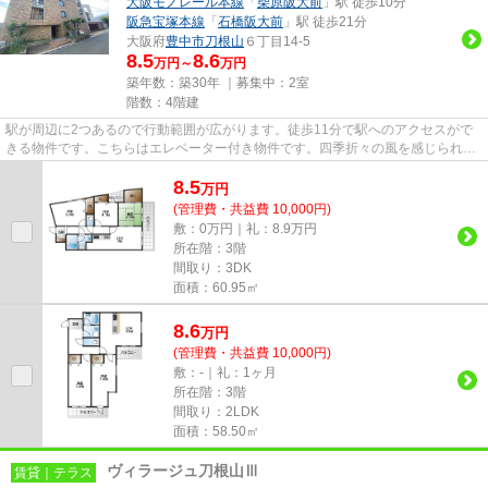
大阪モノレール本線
「
柴原阪大前
」駅 徒歩10分
阪急宝塚本線
「
石橋阪大前
」駅 徒歩21分
大阪府
豊中市
刀根山
６丁目14-5
8.5
8.6
万円～
万円
築年数：築30年 ｜募集中：
2室
階数：4階建
駅が周辺に2つあるので行動範囲が広がります。徒歩11分で駅へのアクセスがで
きる物件です。こちらはエレベーター付き物件です。四季折々の風を感じられる
通風良好な快適の物件です。当...
8.5
万
円
(管理費・共益費 10,000円)
敷：0万円｜礼：8.9万円
所在階：3階
間取り：3DK
面積：60.95㎡
8.6
万
円
(管理費・共益費 10,000円)
敷：-｜礼：1ヶ月
所在階：3階
間取り：2LDK
面積：58.50㎡
ヴィラージュ刀根山Ⅲ
賃貸｜テラス