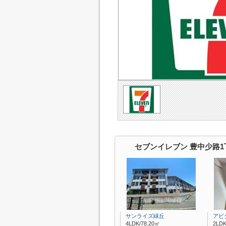
セブンイレブン 豊中少路
サンライズ緑丘
アビ
4LDK/78.20㎡
2LDK