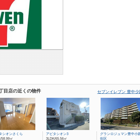
1丁目店の近くの物件
セブンイレブン 豊中
タシオンさくら
アビタシオン3
グランロジュマン豊中小
/58.99㎡
3LDK/65.56㎡
街区