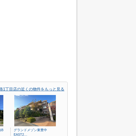
少路1丁目店の近くの物件をもっと見る
路B
グランドメゾン東豊中
EAST2…