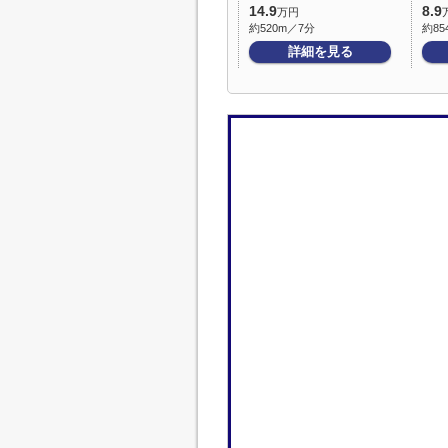
14.9
8.9
万円
約520m／7分
約85
詳細を見る