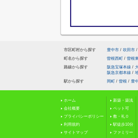
市区町村から探す
豊中市
/
吹田市
/
町名から探す
曽根西町
/
曽根
路線から探す
阪急宝塚本線
/
阪急京都本線
/
駅から探す
岡町
/
曽根
/
豊
ホーム
新築・築浅
会社概要
ペット可
プライバシーポリシー
敷・礼０
利用規約
駅徒歩10分
サイトマップ
ファミリー