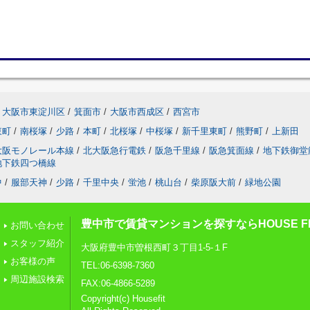
大阪市東淀川区
/
箕面市
/
大阪市西成区
/
西宮市
東町
/
南桜塚
/
少路
/
本町
/
北桜塚
/
中桜塚
/
新千里東町
/
熊野町
/
上新田
大阪モノレール本線
/
北大阪急行電鉄
/
阪急千里線
/
阪急箕面線
/
地下鉄御堂
地下鉄四つ橋線
中
/
服部天神
/
少路
/
千里中央
/
蛍池
/
桃山台
/
柴原阪大前
/
緑地公園
豊中市で賃貸マンションを探すならHOUSE FI
お問い合わせ
スタッフ紹介
大阪府豊中市曽根西町３丁目1-5-１F
お客様の声
TEL:06-6398-7360
周辺施設検索
FAX:06-4866-5289
Copyright(c) Housefit