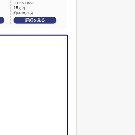
3LDK/77.82㎡
15
万円
約443m／6分
詳細を見る