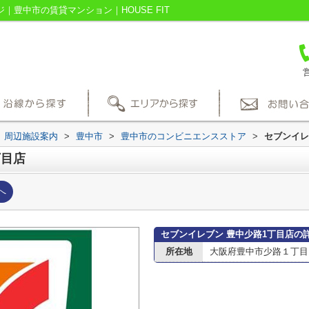
｜豊中市の賃貸マンション｜HOUSE FIT
営
周辺施設案内
>
豊中市
>
豊中市のコンビニエンスストア
>
セブンイレ
丁目店
へ
セブンイレブン 豊中少路1丁目店の
所在地
大阪府豊中市少路１丁目10