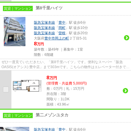
第8千里ハイツ
賃貸｜マンション
阪急宝塚本線
「
豊中
」駅 徒歩6分
阪急宝塚本線
「
岡町
」駅 徒歩10分
阪急宝塚本線
「
曽根
」駅 徒歩20分
大阪府
豊中市
岡上の町
２丁目5-31
8
万円
築年数：築49年 ｜募集中：
1室
階数：6階建
ぜひ一度見ていただきたい、「第8千里ハイツ」です。便利なスーパー「阪急
OASIS(オアシス) 豊中店」まで303mです。こちらの物件はエレベーター付きで
す。駅から徒歩6分の位置にある物...
8
万
円
(管理費・共益費 5,000円)
敷：0万円｜礼：15万円
所在階：3階
間取り：1LDK
面積：43.96㎡
第二メゾンユタカ
賃貸｜マンション
阪急宝塚本線
「
豊中
」駅 徒歩6分