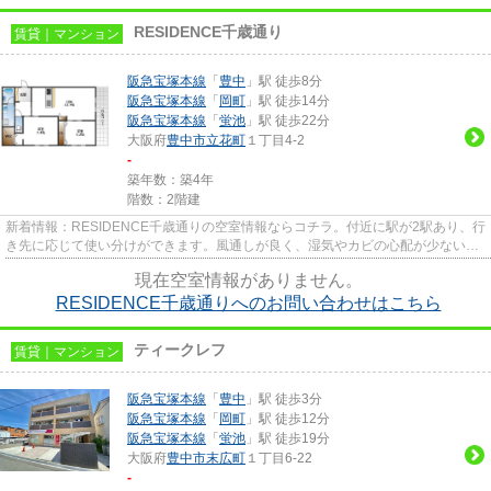
RESIDENCE千歳通り
賃貸｜マンション
阪急宝塚本線
「
豊中
」駅 徒歩8分
阪急宝塚本線
「
岡町
」駅 徒歩14分
阪急宝塚本線
「
蛍池
」駅 徒歩22分
大阪府
豊中市
立花町
１丁目4-2
-
築年数：築4年
階数：2階建
新着情報：RESIDENCE千歳通りの空室情報ならコチラ。付近に駅が2駅あり、行
き先に応じて使い分けができます。風通しが良く、湿気やカビの心配が少ないマ
ンションです。駅まで平坦で、...
現在空室情報がありません。
RESIDENCE千歳通りへのお問い合わせはこちら
ティークレフ
賃貸｜マンション
阪急宝塚本線
「
豊中
」駅 徒歩3分
阪急宝塚本線
「
岡町
」駅 徒歩12分
阪急宝塚本線
「
蛍池
」駅 徒歩19分
大阪府
豊中市
末広町
１丁目6-22
-