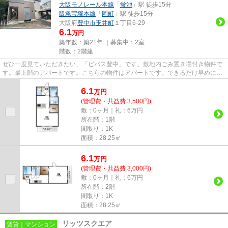
大阪モノレール本線
「
蛍池
」駅 徒歩15分
阪急宝塚本線
「
岡町
」駅 徒歩15分
大阪府
豊中市
玉井町
１丁目6-29
6.1
万円
築年数：築21年 ｜募集中：
2室
階数：2階建
ぜひ一度見ていただきたい、「ビバス豊中」です。敷地内ごみ置き場付き物件で
す。最上階のアパートです。こちらの物件はアパートです。できるだけ早めに不
動産情報を集めたい方は当社...
6.1
万
円
(管理費・共益費 3,500円)
敷：0ヶ月｜礼：6万円
所在階：1階
間取り：1K
面積：28.25㎡
6.1
万
円
(管理費・共益費 3,000円)
敷：0ヶ月｜礼：6万円
所在階：2階
間取り：1K
面積：28.25㎡
リッツスクエア
賃貸｜マンション