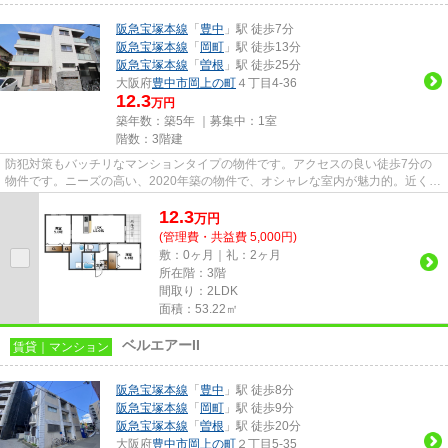
阪急宝塚本線
「
豊中
」駅 徒歩7分
阪急宝塚本線
「
岡町
」駅 徒歩13分
阪急宝塚本線
「
曽根
」駅 徒歩25分
大阪府
豊中市
岡上の町
４丁目4-36
12.3
万円
築年数：築5年 ｜募集中：
1室
階数：3階建
防犯対策もバッチリなマンションタイプの物件です。アクセスの良い徒歩7分の
物件です。ニーズの高い、2020年築の物件で、オシャレな室内が魅力的。近くに
2駅ある、アクセスが良い物件...
12.3
万
円
(管理費・共益費 5,000円)
敷：0ヶ月｜礼：2ヶ月
所在階：3階
間取り：2LDK
面積：53.22㎡
ベルエアーII
賃貸｜マンション
阪急宝塚本線
「
豊中
」駅 徒歩8分
阪急宝塚本線
「
岡町
」駅 徒歩9分
阪急宝塚本線
「
曽根
」駅 徒歩20分
大阪府
豊中市
岡上の町
２丁目5-35