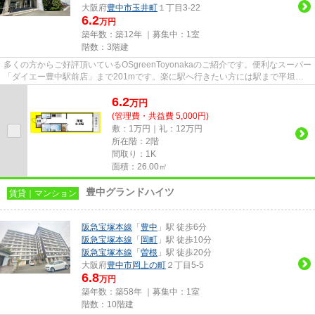
大阪府
豊中市
玉井町
１丁目3-22
6.2
万円
築年数：築12年 ｜募集中：
1室
階数：3階建
多くの方からご好評頂いているOSgreenToyonakaのご紹介です。便利なスーパー
「ダイエー豊中駅前店」まで201mです。楽に駅へ行きたい方には駅まで平坦な
物件がおすすめです。築9年でし...
6.2
万
円
(管理費・共益費 5,000円)
敷：1万円｜礼：12万円
所在階：2階
間取り：1K
面積：26.00㎡
豊中グランドハイツ
賃貸｜マンション
阪急宝塚本線
「
豊中
」駅 徒歩6分
阪急宝塚本線
「
岡町
」駅 徒歩10分
阪急宝塚本線
「
曽根
」駅 徒歩20分
大阪府
豊中市
岡上の町
２丁目5-5
6.8
万円
築年数：築58年 ｜募集中：
1室
階数：10階建