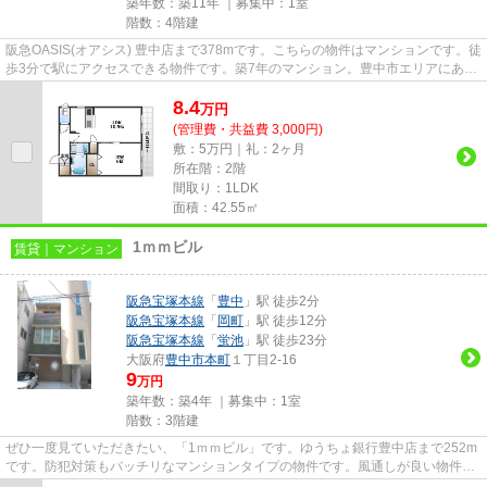
築年数：築11年 ｜募集中：
1室
階数：4階建
阪急OASIS(オアシス) 豊中店まで378mです。こちらの物件はマンションです。徒
歩3分で駅にアクセスできる物件です。築7年のマンション。豊中市エリアにある
賃貸情報のことなら、地域に...
8.4
万
円
(管理費・共益費 3,000円)
敷：5万円｜礼：2ヶ月
所在階：2階
間取り：1LDK
面積：42.55㎡
1ｍｍビル
賃貸｜マンション
阪急宝塚本線
「
豊中
」駅 徒歩2分
阪急宝塚本線
「
岡町
」駅 徒歩12分
阪急宝塚本線
「
蛍池
」駅 徒歩23分
大阪府
豊中市
本町
１丁目2-16
9
万円
築年数：築4年 ｜募集中：
1室
階数：3階建
ぜひ一度見ていただきたい、「1ｍｍビル」です。ゆうちょ銀行豊中店まで252m
です。防犯対策もバッチリなマンションタイプの物件です。風通しが良い物件で
す。当社スタッフが地域の賃貸...