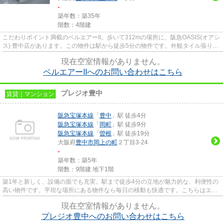
-
築年数：築35年
階数：4階建
こだわりポイント満載のベルエアーII。歩いて312mの場所に、阪急OASIS(オアシ
ス) 豊中店があります。この物件は駅から徒歩5分の物件です。外観タイル張りの
物件です。豊中市エリアと阪...
現在空室情報がありません。
ベルエアーIIへのお問い合わせはこちら
プレジオ豊中
賃貸｜マンション
阪急宝塚本線
「
豊中
」駅 徒歩4分
阪急宝塚本線
「
岡町
」駅 徒歩9分
阪急宝塚本線
「
曽根
」駅 徒歩19分
大阪府
豊中市
岡上の町
２丁目3-24
-
築年数：築5年
階数：9階建 地下1階
築1年と新しく、設備の面でも充実。駅まで徒歩4分の立地が魅力的な、利便性の
高い物件です。平坦な場所にある物件なら毎日の移動も快適です。こちらはエレ
ベーター付きの物件です。豊...
現在空室情報がありません。
プレジオ豊中へのお問い合わせはこちら