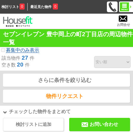
0
0
検討リスト
最近見た物件
お問合せ
セブンイレブン 豊中岡上の町2丁目店の周辺物件
一覧
募集中のみ表示
27
該当物件
件
20
空き数
件
さらに条件を絞り込む
物件リクエスト
チェックした物件をまとめて
検討リストに追加
お問い合わせ