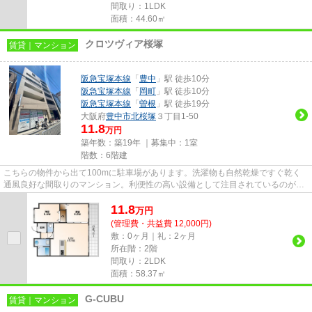
間取り：1LDK
面積：44.60㎡
クロツヴィア桜塚
賃貸｜マンション
阪急宝塚本線
「
豊中
」駅 徒歩10分
阪急宝塚本線
「
岡町
」駅 徒歩10分
阪急宝塚本線
「
曽根
」駅 徒歩19分
大阪府
豊中市
北桜塚
３丁目1-50
11.8
万円
築年数：築19年 ｜募集中：
1室
階数：6階建
こちらの物件から出て100mに駐車場があります。洗濯物も自然乾燥ですぐ乾く
通風良好な間取りのマンション。利便性の高い設備として注目されているのが敷
地内ごみ置き場です。エレベー...
11.8
万
円
(管理費・共益費 12,000円)
敷：0ヶ月｜礼：2ヶ月
所在階：2階
間取り：2LDK
面積：58.37㎡
G-CUBU
賃貸｜マンション