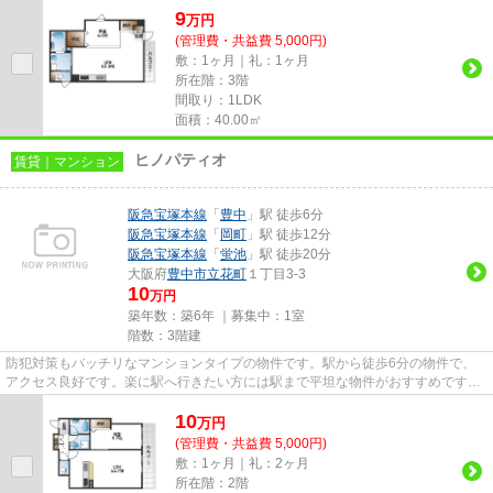
9
万
円
(管理費・共益費 5,000円)
敷：1ヶ月｜礼：1ヶ月
所在階：3階
間取り：1LDK
面積：40.00㎡
ヒノパティオ
賃貸｜マンション
阪急宝塚本線
「
豊中
」駅 徒歩6分
阪急宝塚本線
「
岡町
」駅 徒歩12分
阪急宝塚本線
「
蛍池
」駅 徒歩20分
大阪府
豊中市
立花町
１丁目3-3
10
万円
築年数：築6年 ｜募集中：
1室
階数：3階建
防犯対策もバッチリなマンションタイプの物件です。駅から徒歩6分の物件で、
アクセス良好です。楽に駅へ行きたい方には駅まで平坦な物件がおすすめです。
付近にある2つの駅は、用途や...
10
万
円
(管理費・共益費 5,000円)
敷：1ヶ月｜礼：2ヶ月
所在階：2階