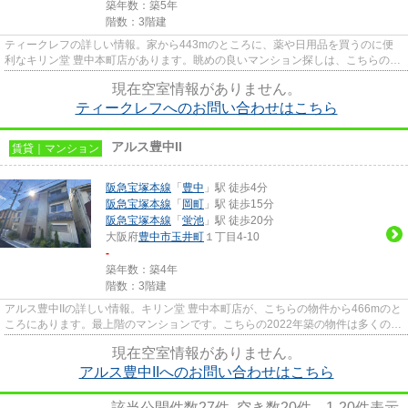
築年数：築5年
階数：3階建
ティークレフの詳しい情報。家から443mのところに、薬や日用品を買うのに便
利なキリン堂 豊中本町店があります。眺めの良いマンション探しは、こちらの場
所はいかがですか。防犯対策も...
現在空室情報がありません。
ティークレフへのお問い合わせはこちら
アルス豊中II
賃貸｜マンション
阪急宝塚本線
「
豊中
」駅 徒歩4分
阪急宝塚本線
「
岡町
」駅 徒歩15分
阪急宝塚本線
「
蛍池
」駅 徒歩20分
大阪府
豊中市
玉井町
１丁目4-10
-
築年数：築4年
階数：3階建
アルス豊中IIの詳しい情報。キリン堂 豊中本町店が、こちらの物件から466mのと
ころにあります。最上階のマンションです。こちらの2022年築の物件は多くの方
からご好評を頂いてます。物...
現在空室情報がありません。
アルス豊中IIへのお問い合わせはこちら
該当公開件数
27
件 空き数
20
件
1-20
件表示