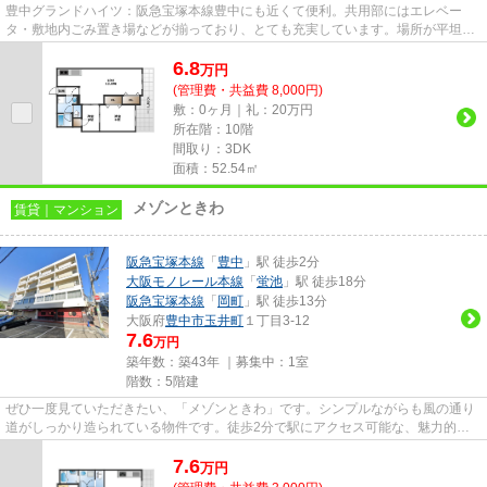
豊中グランドハイツ：阪急宝塚本線豊中にも近くて便利。共用部にはエレベー
タ・敷地内ごみ置き場などが揃っており、とても充実しています。場所が平坦な
のは、ランニングをする上で抑...
6.8
万
円
(管理費・共益費 8,000円)
敷：0ヶ月｜礼：20万円
所在階：10階
間取り：3DK
面積：52.54㎡
メゾンときわ
賃貸｜マンション
阪急宝塚本線
「
豊中
」駅 徒歩2分
大阪モノレール本線
「
蛍池
」駅 徒歩18分
阪急宝塚本線
「
岡町
」駅 徒歩13分
大阪府
豊中市
玉井町
１丁目3-12
7.6
万円
築年数：築43年 ｜募集中：
1室
階数：5階建
ぜひ一度見ていただきたい、「メゾンときわ」です。シンプルながらも風の通り
道がしっかり造られている物件です。徒歩2分で駅にアクセス可能な、魅力的な
駅近物件です。ウォーキングや...
7.6
万
円