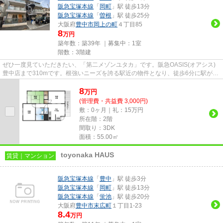
阪急宝塚本線
「
岡町
」駅 徒歩13分
阪急宝塚本線
「
曽根
」駅 徒歩25分
大阪府
豊中市
岡上の町
４丁目85
8
万円
築年数：築39年 ｜募集中：
1室
階数：3階建
ぜひ一度見ていただきたい、「第二メゾンユタカ」です。阪急OASIS(オアシス)
豊中店まで310mです。根強いニーズを誇る駅近の物件となり、徒歩6分に駅があ
ります。通風良好なマンション...
8
万
円
(管理費・共益費 3,000円)
敷：0ヶ月｜礼：15万円
所在階：2階
間取り：3DK
面積：55.00㎡
toyonaka HAUS
賃貸｜マンション
阪急宝塚本線
「
豊中
」駅 徒歩3分
阪急宝塚本線
「
岡町
」駅 徒歩13分
阪急宝塚本線
「
蛍池
」駅 徒歩20分
大阪府
豊中市
末広町
１丁目1-23
8.4
万円