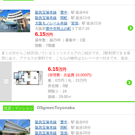
阪急宝塚本線
「
豊中
」駅 徒歩4分
阪急宝塚本線
「
岡町
」駅 徒歩11分
大阪モノレール本線
「
蛍池
」駅 徒歩21分
大阪府
豊中市
岡上の町
３丁目7-10
6.15
万円
築年数：築25年 ｜募集中：
1室
階数：7階建
多くの方からご好評頂いているリッツスクエアのご紹介です。2駅利用できる場
所にあり、アクセスが便利です。こちらの物件はエレベーター付きです。徒歩4
分に駅がある物件です。当社ス...
6.15
万
円
(管理費・共益費 10,000円)
敷：0万円｜礼：15万円
所在階：3階
間取り：1K
面積：29.00㎡
OSgreenToyonaka
賃貸｜マンション
阪急宝塚本線
「
豊中
」駅 徒歩4分
阪急宝塚本線
「
岡町
」駅 徒歩16分
阪急宝塚本線
「
蛍池
」駅 徒歩20分