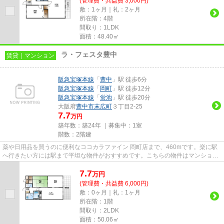
(管理費・共益費 3,000円)
敷：1ヶ月｜礼：2ヶ月
所在階：4階
間取り：1LDK
面積：48.40㎡
ラ・フェスタ豊中
賃貸｜マンション
阪急宝塚本線
「
豊中
」駅 徒歩6分
阪急宝塚本線
「
岡町
」駅 徒歩12分
阪急宝塚本線
「
蛍池
」駅 徒歩20分
大阪府
豊中市
末広町
３丁目2-25
7.7
万円
築年数：築24年 ｜募集中：
1室
階数：2階建
薬や日用品を買うのに便利なココカラファイン 岡町店まで、460mです。楽に駅
へ行きたい方には駅まで平坦な物件がおすすめです。こちらの物件はマンション
です。2駅利用可能なアクセス...
7.7
万
円
(管理費・共益費 6,000円)
敷：0ヶ月｜礼：1ヶ月
所在階：1階
間取り：2LDK
面積：50.06㎡