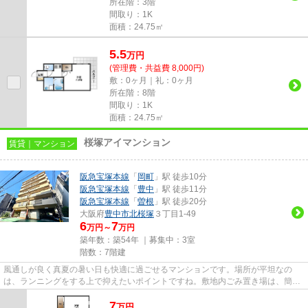
所在階：3階
間取り：1K
面積：24.75㎡
5.5
万
円
(管理費・共益費 8,000円)
敷：0ヶ月｜礼：0ヶ月
所在階：8階
間取り：1K
面積：24.75㎡
桜塚アイマンション
賃貸｜マンション
阪急宝塚本線
「
岡町
」駅 徒歩10分
阪急宝塚本線
「
豊中
」駅 徒歩11分
阪急宝塚本線
「
曽根
」駅 徒歩20分
大阪府
豊中市
北桜塚
３丁目1-49
6
7
万円～
万円
築年数：築54年 ｜募集中：
3室
階数：7階建
風通しが良く真夏の暑い日も快適に過ごせるマンションです。場所が平坦なの
は、ランニングをする上で抑えたいポイントですね。敷地内ごみ置き場は、簡単
にごみ捨てができるのが魅力で...
7
万
円