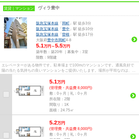
ヴィラ豊中
賃貸｜マンション
阪急宝塚本線
「
岡町
」駅 徒歩3分
阪急宝塚本線
「
豊中
」駅 徒歩10分
阪急宝塚本線
「
曽根
」駅 徒歩17分
大阪府
豊中市
岡町
4-8
5.1
5.5
万円～
万円
築年数：築20年 ｜募集中：
3室
階数：9階建
エレベーターがある物件です。駐車場まで100mのマンションです。通風良好で
陽の当たる気持ちの良いマンションをご提供いたします。場所が平坦なのは、ラ
ンニングをする上で抑えたいポ...
5.1
万
円
(管理費・共益費 8,000円)
敷：0ヶ月｜礼：0ヶ月
所在階：2階
間取り：1K
面積：24.75㎡
5.2
万
円
(管理費・共益費 8,000円)
敷：0ヶ月｜礼：0ヶ月