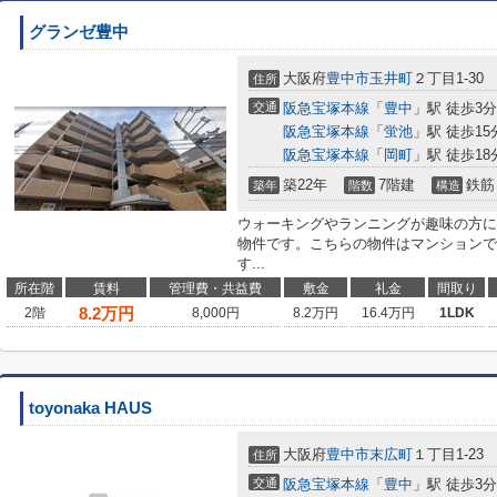
グランゼ豊中
大阪府
豊中市
玉井町
２丁目1-30
住所
交通
阪急宝塚本線
「
豊中
」駅 徒歩3分
阪急宝塚本線
「
蛍池
」駅 徒歩15
阪急宝塚本線
「
岡町
」駅 徒歩18
築22年
7階建
鉄筋
築年
階数
構造
ウォーキングやランニングが趣味の方に
物件です。こちらの物件はマンションで
す...
所在階
賃料
管理費・共益費
敷金
礼金
間取り
8.2
万円
2階
8,000円
8.2万円
16.4万円
1LDK
toyonaka HAUS
大阪府
豊中市
末広町
１丁目1-23
住所
交通
阪急宝塚本線
「
豊中
」駅 徒歩3分