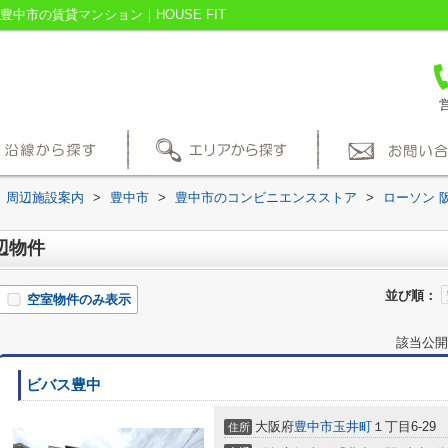
中市の賃貸マンション｜HOUSE FIT
営
周辺施設案内
>
豊中市
>
豊中市のコンビニエンスストア
>
ローソン 
辺物件
並び順：
空室物件のみ表示
該当公開
ビバス豊中
大阪府
豊中市
玉井町
１丁目6-29
住所