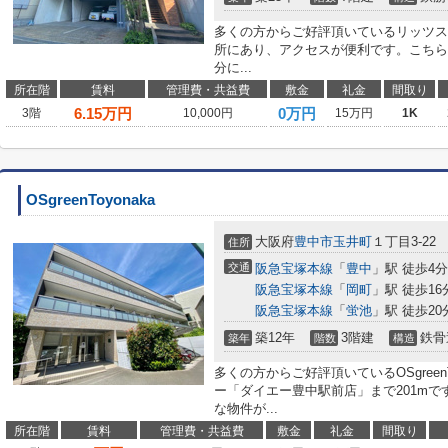
多くの方からご好評頂いているリッツス
所にあり、アクセスが便利です。こちら
分に...
所在階
賃料
管理費・共益費
敷金
礼金
間取り
6.15
万円
0万円
3階
10,000円
15万円
1K
OSgreenToyonaka
大阪府
豊中市
玉井町
１丁目3-22
住所
交通
阪急宝塚本線
「
豊中
」駅 徒歩4分
阪急宝塚本線
「
岡町
」駅 徒歩16
阪急宝塚本線
「
蛍池
」駅 徒歩20
築12年
3階建
鉄骨
築年
階数
構造
多くの方からご好評頂いているOSgreen
ー「ダイエー豊中駅前店」まで201m
な物件が...
所在階
賃料
管理費・共益費
敷金
礼金
間取り