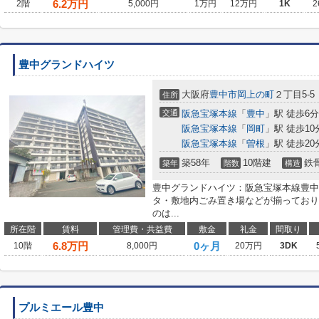
6.2
万円
2階
5,000円
1万円
12万円
1K
2
豊中グランドハイツ
大阪府
豊中市
岡上の町
２丁目5-5
住所
交通
阪急宝塚本線
「
豊中
」駅 徒歩6分
阪急宝塚本線
「
岡町
」駅 徒歩10
阪急宝塚本線
「
曽根
」駅 徒歩20
築58年
10階建
鉄
築年
階数
構造
豊中グランドハイツ：阪急宝塚本線豊中
タ・敷地内ごみ置き場などが揃っており
のは...
所在階
賃料
管理費・共益費
敷金
礼金
間取り
6.8
万円
0ヶ月
10階
8,000円
20万円
3DK
プルミエール豊中