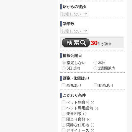
駅からの徒歩
築年数
30
件が該当
情報公開日
指定しない
本日
3日以内
1週間以内
画像・動画あり
画像あり
動画あり
こだわり条件
ペット飼育可
(-)
ペット専用設備
(-)
楽器相談
(-)
陽当り良好
(-)
閑静な住宅地
(-)
デザイナーズ
(-)