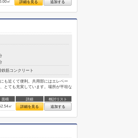
6.00㎡
詳細を見る
追加する
分
分
骨鉄筋コンクリート
にも近くて便利。共用部にはエレベー
、とても充実しています。場所が平坦な
面積
詳細
検討リスト
52.54㎡
詳細を見る
追加する