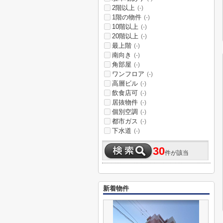
2階以上
(-)
1階の物件
(-)
10階以上
(-)
20階以上
(-)
最上階
(-)
南向き
(-)
角部屋
(-)
ワンフロア
(-)
高層ビル
(-)
飲食店可
(-)
居抜物件
(-)
個別空調
(-)
都市ガス
(-)
下水道
(-)
30
件が該当
新着物件