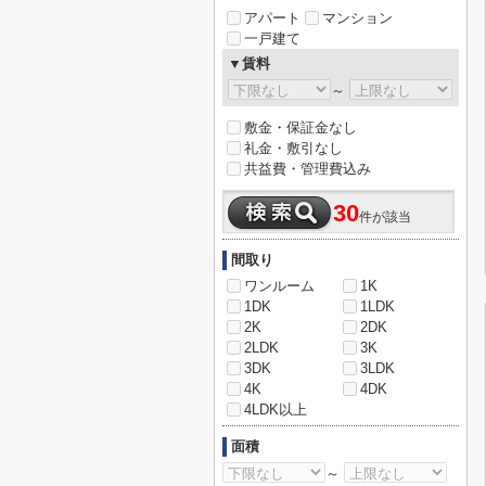
アパート
マンション
一戸建て
▼賃料
～
敷金・保証金なし
礼金・敷引なし
共益費・管理費込み
30
件が該当
間取り
ワンルーム
1K
1DK
1LDK
2K
2DK
2LDK
3K
3DK
3LDK
4K
4DK
4LDK以上
面積
～