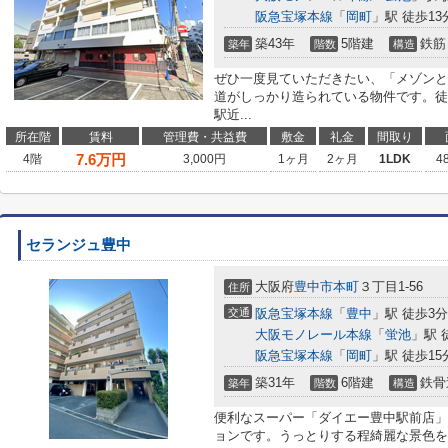
阪急宝塚本線
「
岡町
」駅 徒歩13
築43年
5階建
鉄筋
築年
階数
構造
ぜひ一度見ていただきたい、「メゾンと
道がしっかり造られている物件です。徒
駅近...
所在階
賃料
管理費・共益費
敷金
礼金
間取り
7.6
万円
4階
3,000円
1ヶ月
2ヶ月
1LDK
4
セランジュ豊中
大阪府
豊中市
本町
３丁目1-56
住所
交通
阪急宝塚本線
「
豊中
」駅 徒歩3分
大阪モノレール本線
「
蛍池
」駅 
阪急宝塚本線
「
岡町
」駅 徒歩15
築31年
6階建
鉄骨
築年
階数
構造
便利なスーパー「ダイエー豊中駅前店」
ョンです。うっとりする程綺麗な景色を