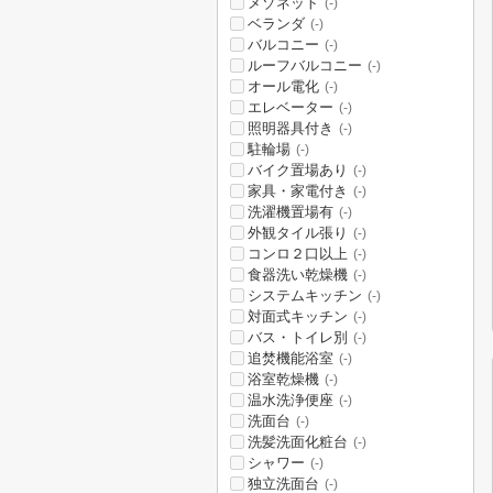
メゾネット
(-)
ベランダ
(-)
バルコニー
(-)
ルーフバルコニー
(-)
オール電化
(-)
エレベーター
(-)
照明器具付き
(-)
駐輪場
(-)
バイク置場あり
(-)
家具・家電付き
(-)
洗濯機置場有
(-)
外観タイル張り
(-)
コンロ２口以上
(-)
食器洗い乾燥機
(-)
システムキッチン
(-)
対面式キッチン
(-)
バス・トイレ別
(-)
追焚機能浴室
(-)
浴室乾燥機
(-)
温水洗浄便座
(-)
洗面台
(-)
洗髪洗面化粧台
(-)
シャワー
(-)
独立洗面台
(-)