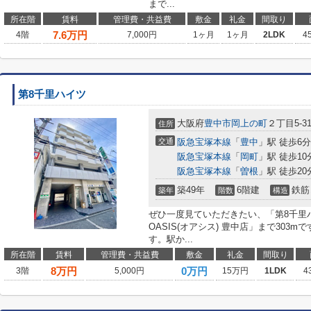
まで...
所在階
賃料
管理費・共益費
敷金
礼金
間取り
7.6
万円
4階
7,000円
1ヶ月
1ヶ月
2LDK
4
第8千里ハイツ
大阪府
豊中市
岡上の町
２丁目5-3
住所
交通
阪急宝塚本線
「
豊中
」駅 徒歩6分
阪急宝塚本線
「
岡町
」駅 徒歩10
阪急宝塚本線
「
曽根
」駅 徒歩20
築49年
6階建
鉄筋
築年
階数
構造
ぜひ一度見ていただきたい、「第8千里
OASIS(オアシス) 豊中店」まで30
す。駅か...
所在階
賃料
管理費・共益費
敷金
礼金
間取り
8
万円
0万円
3階
5,000円
15万円
1LDK
4