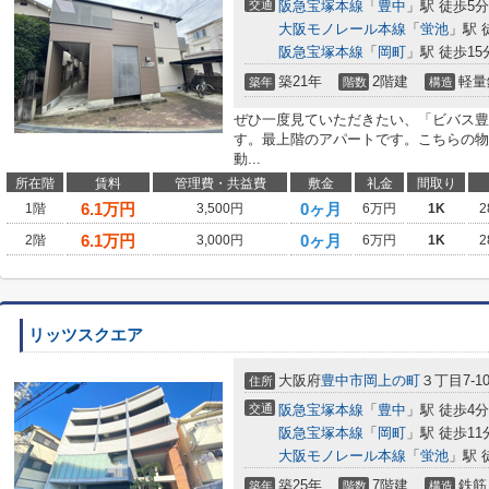
交通
阪急宝塚本線
「
豊中
」駅 徒歩5分
大阪モノレール本線
「
蛍池
」駅 
阪急宝塚本線
「
岡町
」駅 徒歩15
築21年
2階建
軽量
築年
階数
構造
ぜひ一度見ていただきたい、「ビバス豊
す。最上階のアパートです。こちらの物
動...
所在階
賃料
管理費・共益費
敷金
礼金
間取り
6.1
万円
0ヶ月
1階
3,500円
6万円
1K
2
6.1
万円
0ヶ月
2階
3,000円
6万円
1K
2
リッツスクエア
大阪府
豊中市
岡上の町
３丁目7-1
住所
交通
阪急宝塚本線
「
豊中
」駅 徒歩4分
阪急宝塚本線
「
岡町
」駅 徒歩11
大阪モノレール本線
「
蛍池
」駅 
築25年
7階建
鉄筋
築年
階数
構造