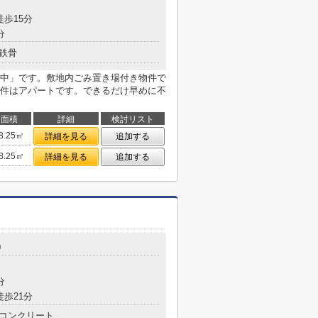
徒歩15分
分
鉄骨
中」です。敷地内ごみ置き場付き物件で
件はアパートです。できるだけ早めに不
面積
詳細
検討リスト
8.25㎡
詳細を見る
追加する
8.25㎡
詳細を見る
追加する
0
分
徒歩21分
コンクリート