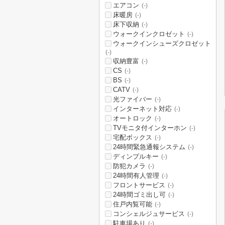
エアコン
(-)
床暖房
(-)
床下収納
(-)
ウォークインクロゼット
(-)
ウォークインシューズクロゼット
(-)
収納豊富
(-)
CS
(-)
BS
(-)
CATV
(-)
光ファイバー
(-)
インターネット対応
(-)
オートロック
(-)
TVモニタ付インターホン
(-)
宅配ボックス
(-)
24時間緊急通報システム
(-)
ディンプルキー
(-)
防犯カメラ
(-)
24時間有人管理
(-)
フロントサービス
(-)
24時間ゴミ出し可
(-)
住戸内覧可能
(-)
コンシェルジュサービス
(-)
駐車場あり
(-)