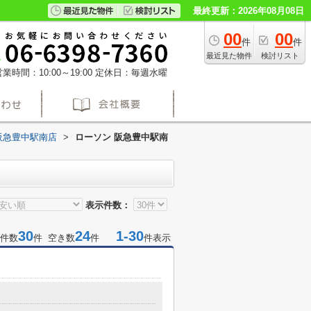
最終更新：2026年08月08日
00
00
件
件
最近見た物件
検討リスト
業時間：10:00～19:00
定休日：毎週水曜
阪急豊中駅南店
>
ローソン 阪急豊中駅南
表示件数：
30
24
1-30
件数
件 空き数
件
件表示