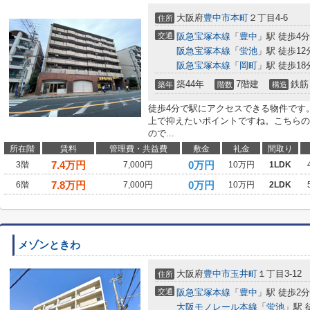
大阪府
豊中市
本町
２丁目4-6
住所
交通
阪急宝塚本線
「
豊中
」駅 徒歩4分
阪急宝塚本線
「
蛍池
」駅 徒歩12
阪急宝塚本線
「
岡町
」駅 徒歩18
築44年
7階建
鉄筋
築年
階数
構造
徒歩4分で駅にアクセスできる物件です
上で抑えたいポイントですね。こちらの
ので...
所在階
賃料
管理費・共益費
敷金
礼金
間取り
7.4
万円
0万円
3階
7,000円
10万円
1LDK
7.8
万円
0万円
6階
7,000円
10万円
2LDK
メゾンときわ
大阪府
豊中市
玉井町
１丁目3-12
住所
交通
阪急宝塚本線
「
豊中
」駅 徒歩2分
大阪モノレール本線
「
蛍池
」駅 