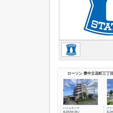
ローソン 豊中立花町三丁
ハイムヤノウ
グリ
3LDK/69.38㎡
3LDK