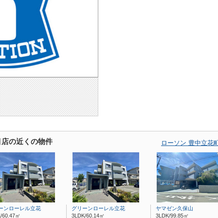
目店の近くの物件
ローソン 豊中立花
ーンローレル立花
グリーンローレル立花
ヤマゼン久保山
/60.47㎡
3LDK/60.14㎡
3LDK/99.85㎡