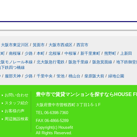
大阪市東淀川区
/
箕面市
/
大阪市西成区
/
西宮市
東町
/
南桜塚
/
少路
/
本町
/
北桜塚
/
中桜塚
/
新千里東町
/
熊野町
/
上新田
大阪モノレール本線
/
北大阪急行電鉄
/
阪急千里線
/
阪急箕面線
/
地下鉄御堂
地下鉄四つ橋線
中
/
服部天神
/
少路
/
千里中央
/
蛍池
/
桃山台
/
柴原阪大前
/
緑地公園
豊中市で賃貸マンションを探すならHOUSE FI
お問い合わせ
スタッフ紹介
大阪府豊中市曽根西町３丁目1-5-１F
お客様の声
TEL:06-6398-7360
周辺施設検索
FAX:06-4866-5289
Copyright(c) Housefit
All Rights Reserved.