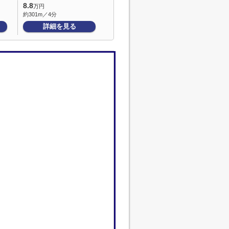
8.8
万円
約301m／4分
詳細を見る