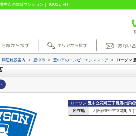
中市の賃貸マンション｜HOUSE FIT
営
周辺施設案内
>
豊中市
>
豊中市のコンビニエンスストア
>
ローソン 
店
へ
ローソン 豊中立花町三丁目店の詳細
所在地
大阪府豊中市立花町３丁目