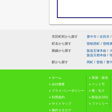
市区町村から探す
豊中市
/
吹田市
/
町名から探す
曽根西町
/
曽根
路線から探す
阪急宝塚本線
/
阪急京都本線
/
駅から探す
岡町
/
曽根
/
豊
ホーム
新築・築浅
会社概要
ペット可
プライバシーポリシー
敷・礼０
利用規約
駅徒歩10分
サイトマップ
ファミリー
物件カタログ