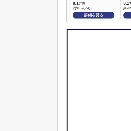
8.1
8.1
万円
約316m／4分
約28
詳細を見る