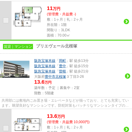
スができる物件です。できるだ...
11
万
円
(管理費・共益費 -)
敷：1ヶ月｜礼：2ヶ月
所在階：1階
間取り：3LDK
面積：70.00㎡
ブリエヴェール北桜塚
賃貸｜マンション
阪急宝塚本線
「
岡町
」駅 徒歩13分
阪急宝塚本線
「
豊中
」駅 徒歩15分
阪急宝塚本線
「
曽根
」駅 徒歩21分
大阪府
豊中市
北桜塚
３丁目3-26
13.6
万円
築年数：予定 ｜募集中：
2室
階数：5階建
共用部には敷地内ごみ置き場・エレベータなどが揃っており、とても充実してい
ます。眺望良好なマンションです。防犯対策もバッチリなマンションタイプの物
件です。駅まで徒歩13分に立...
13.6
万
円
(管理費・共益費 10,000円)
敷：1ヶ月｜礼：2ヶ月