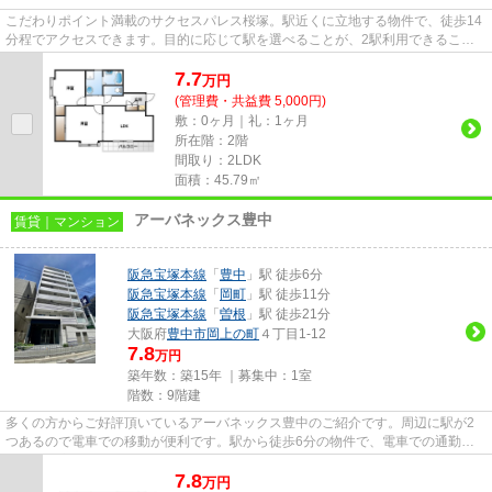
こだわりポイント満載のサクセスパレス桜塚。駅近くに立地する物件で、徒歩14
分程でアクセスできます。目的に応じて駅を選べることが、2駅利用できるこの
物件のメリットです。こちらの...
7.7
万
円
(管理費・共益費 5,000円)
敷：0ヶ月｜礼：1ヶ月
所在階：2階
間取り：2LDK
面積：45.79㎡
アーバネックス豊中
賃貸｜マンション
阪急宝塚本線
「
豊中
」駅 徒歩6分
阪急宝塚本線
「
岡町
」駅 徒歩11分
阪急宝塚本線
「
曽根
」駅 徒歩21分
大阪府
豊中市
岡上の町
４丁目1-12
7.8
万円
築年数：築15年 ｜募集中：
1室
階数：9階建
多くの方からご好評頂いているアーバネックス豊中のご紹介です。周辺に駅が2
つあるので電車での移動が便利です。駅から徒歩6分の物件で、電車での通勤に
も便利な立地です。敷地内ごみ...
7.8
万
円