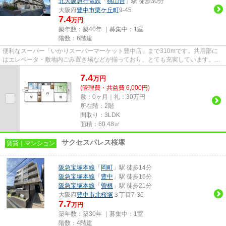
北大阪急行電鉄
「
桃山台
」駅 徒歩30分
大阪府
豊中市
栗ケ丘町
9-45
7.4
万円
築年数：築40年 ｜募集中：
1室
階数：6階建
便利なスーパー「いかりスーパーマーケット豊中店」まで310mです。共用部に
はエレベータ・敷地内ごみ置き場などが揃っており、とても充実しています。シ
ンプルながらも風の通り道がし...
7.4
万
円
(管理費・共益費 6,000円)
敷：0ヶ月｜礼：30万円
所在階：2階
間取り：3LDK
面積：60.48㎡
サクセスパレス桜塚
賃貸｜マンション
阪急宝塚本線
「
岡町
」駅 徒歩14分
阪急宝塚本線
「
豊中
」駅 徒歩16分
阪急宝塚本線
「
曽根
」駅 徒歩21分
大阪府
豊中市
北桜塚
３丁目7-36
7.7
万円
築年数：築30年 ｜募集中：
1室
階数：4階建