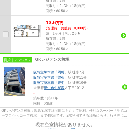
所在階：2階
間取り：2LDK＋1S(納戸)
面積：60.50㎡
13.6
万
円
(管理費・共益費 10,000円)
敷：1ヶ月｜礼：2ヶ月
所在階：2階
間取り：2LDK＋1S(納戸)
面積：60.50㎡
GKレジデンス桜塚
賃貸｜マンション
阪急宝塚本線
「
岡町
」駅 徒歩7分
阪急宝塚本線
「
曽根
」駅 徒歩11分
阪急宝塚本線
「
豊中
」駅 徒歩16分
大阪府
豊中市
中桜塚
３丁目101-2
-
築年数：築11年
階数：6階建
GKレジデンス桜塚：阪急宝塚本線岡町にも近くて便利。便利なスーパー「生協コ
ープこうべ コープ桜塚」まで490mです。2駅利用できる場所にあり、行き先に応
じて乗車駅の使い分けができ...
現在空室情報がありません。