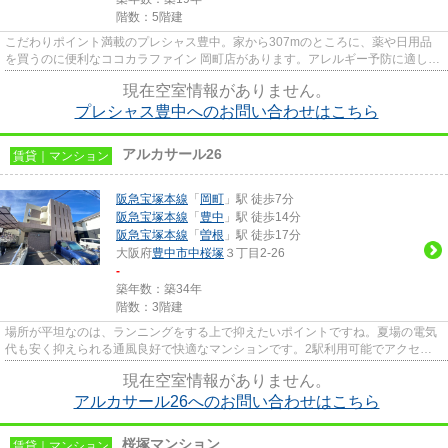
階数：5階建
こだわりポイント満載のプレシャス豊中。家から307mのところに、薬や日用品
を買うのに便利なココカラファイン 岡町店があります。アレルギー予防に適し
た、通気性の良い安心の物件です...
現在空室情報がありません。
プレシャス豊中へのお問い合わせはこちら
アルカサール26
賃貸｜マンション
阪急宝塚本線
「
岡町
」駅 徒歩7分
阪急宝塚本線
「
豊中
」駅 徒歩14分
阪急宝塚本線
「
曽根
」駅 徒歩17分
大阪府
豊中市
中桜塚
３丁目2-26
-
築年数：築34年
階数：3階建
場所が平坦なのは、ランニングをする上で抑えたいポイントですね。夏場の電気
代も安く抑えられる通風良好で快適なマンションです。2駅利用可能でアクセス
の良いマンションです。こちら...
現在空室情報がありません。
アルカサール26へのお問い合わせはこちら
桜塚マンション
賃貸｜マンション