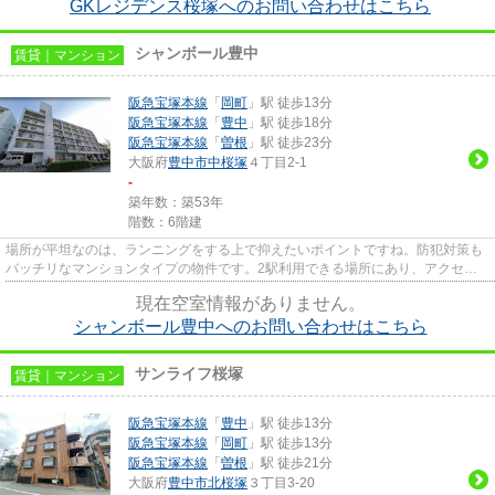
GKレジデンス桜塚へのお問い合わせはこちら
シャンボール豊中
賃貸｜マンション
阪急宝塚本線
「
岡町
」駅 徒歩13分
阪急宝塚本線
「
豊中
」駅 徒歩18分
阪急宝塚本線
「
曽根
」駅 徒歩23分
大阪府
豊中市
中桜塚
４丁目2-1
-
築年数：築53年
階数：6階建
場所が平坦なのは、ランニングをする上で抑えたいポイントですね。防犯対策も
バッチリなマンションタイプの物件です。2駅利用できる場所にあり、アクセス
が便利です。こちらの物件はエ...
現在空室情報がありません。
シャンボール豊中へのお問い合わせはこちら
サンライフ桜塚
賃貸｜マンション
阪急宝塚本線
「
豊中
」駅 徒歩13分
阪急宝塚本線
「
岡町
」駅 徒歩13分
阪急宝塚本線
「
曽根
」駅 徒歩21分
大阪府
豊中市
北桜塚
３丁目3-20