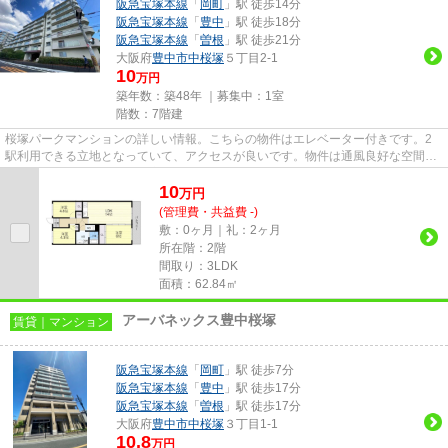
阪急宝塚本線
「
岡町
」駅 徒歩14分
阪急宝塚本線
「
豊中
」駅 徒歩18分
阪急宝塚本線
「
曽根
」駅 徒歩21分
大阪府
豊中市
中桜塚
５丁目2-1
10
万円
築年数：築48年 ｜募集中：
1室
階数：7階建
桜塚パークマンションの詳しい情報。こちらの物件はエレベーター付きです。2
駅利用できる立地となっていて、アクセスが良いです。物件は通風良好な空間で
す。できるだけ早めに不動産情...
10
万
円
(管理費・共益費 -)
敷：0ヶ月｜礼：2ヶ月
所在階：2階
間取り：3LDK
面積：62.84㎡
アーバネックス豊中桜塚
賃貸｜マンション
阪急宝塚本線
「
岡町
」駅 徒歩7分
阪急宝塚本線
「
豊中
」駅 徒歩17分
阪急宝塚本線
「
曽根
」駅 徒歩17分
大阪府
豊中市
中桜塚
３丁目1-1
10.8
万円