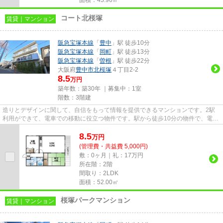
コート北桜塚
賃貸｜マンション
阪急宝塚本線
「
豊中
」駅 徒歩10分
阪急宝塚本線
「
岡町
」駅 徒歩13分
阪急宝塚本線
「
曽根
」駅 徒歩22分
大阪府
豊中市
北桜塚
４丁目2-2
8.5
万円
築年数：築30年 ｜募集中：
1室
階数：3階建
造りとデザインに関して、自信をもって情報を提供できるマンションです。2駅
利用ができて、電車での移動に役立つ物件です。駅から徒歩10分の物件で、電車
での通勤にも便利な立地です。...
8.5
万
円
(管理費・共益費 5,000円)
敷：0ヶ月｜礼：17万円
所在階：2階
間取り：2LDK
面積：52.00㎡
桜塚パークマンション
賃貸｜マンション