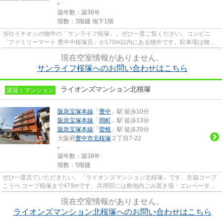
-
築年数：築36年
階数：3階建 地下1階
当社イチオシの物件の「サンライフ桜塚」。ぜひ一度ご覧ください。コンビニ
「ファミリーマート 豊中中桜塚店」が170m以内にある物件です。駐車場は物件
から約200mです。駅が周辺に2つ...
現在空室情報がありません。
サンライフ桜塚へのお問い合わせはこちら
ライオンズマンション北桜塚
賃貸｜マンション
阪急宝塚本線
「
豊中
」駅 徒歩10分
阪急宝塚本線
「
岡町
」駅 徒歩13分
阪急宝塚本線
「
曽根
」駅 徒歩20分
大阪府
豊中市
北桜塚
２丁目7-22
-
築年数：築38年
階数：5階建
ぜひ一度見ていただきたい、「ライオンズマンション北桜塚」です。生協コープ
こうべ コープ桜塚まで479mです。共用部には敷地内ごみ置き場・エレベータな
どが揃っております。高層階の...
現在空室情報がありません。
ライオンズマンション北桜塚へのお問い合わせはこちら