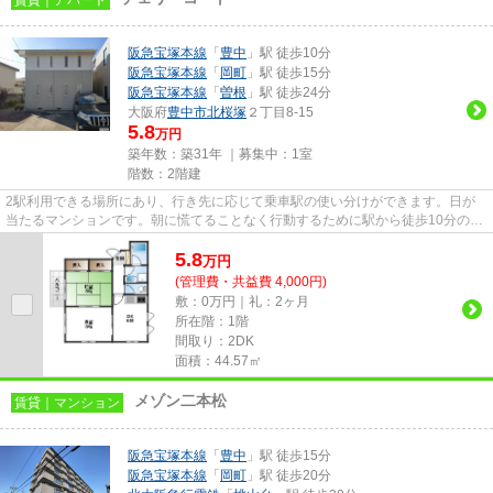
阪急宝塚本線
「
豊中
」駅 徒歩10分
阪急宝塚本線
「
岡町
」駅 徒歩15分
阪急宝塚本線
「
曽根
」駅 徒歩24分
大阪府
豊中市
北桜塚
２丁目8-15
5.8
万円
築年数：築31年 ｜募集中：
1室
階数：2階建
2駅利用できる場所にあり、行き先に応じて乗車駅の使い分けができます。日が
当たるマンションです。朝に慌てることなく行動するために駅から徒歩10分の駅
近マンションはいかがでしょう...
5.8
万
円
(管理費・共益費 4,000円)
敷：0万円｜礼：2ヶ月
所在階：1階
間取り：2DK
面積：44.57㎡
メゾン二本松
賃貸｜マンション
阪急宝塚本線
「
豊中
」駅 徒歩15分
阪急宝塚本線
「
岡町
」駅 徒歩20分