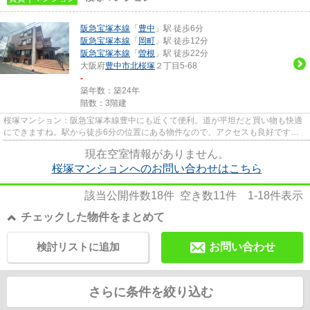
阪急宝塚本線
「
豊中
」駅 徒歩6分
阪急宝塚本線
「
岡町
」駅 徒歩12分
阪急宝塚本線
「
曽根
」駅 徒歩22分
大阪府
豊中市
北桜塚
２丁目5-68
-
築年数：築24年
階数：3階建
桜塚マンション：阪急宝塚本線豊中にも近くて便利。道が平坦だと買い物も快適
にできますね。駅から徒歩6分の位置にある物件なので、アクセスも良好です。2
駅利用可能な利便性の高いマ...
現在空室情報がありません。
桜塚マンションへのお問い合わせはこちら
該当公開件数
18
件 空き数
11
件
1-18
件表示
チェックした物件をまとめて
検討リストに追加
お問い合わせ
さらに条件を絞り込む