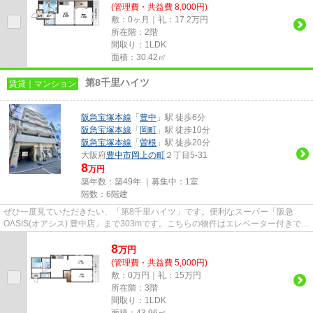
(管理費・共益費 8,000円)
敷：0ヶ月｜礼：17.2万円
所在階：2階
間取り：1LDK
面積：30.42㎡
第8千里ハイツ
賃貸｜マンション
阪急宝塚本線
「
豊中
」駅 徒歩6分
阪急宝塚本線
「
岡町
」駅 徒歩10分
阪急宝塚本線
「
曽根
」駅 徒歩20分
大阪府
豊中市
岡上の町
２丁目5-31
8
万円
築年数：築49年 ｜募集中：
1室
階数：6階建
ぜひ一度見ていただきたい、「第8千里ハイツ」です。便利なスーパー「阪急
OASIS(オアシス) 豊中店」まで303mです。こちらの物件はエレベーター付きで
す。駅から徒歩6分の位置にある物...
8
万
円
(管理費・共益費 5,000円)
敷：0万円｜礼：15万円
所在階：3階
間取り：1LDK
面積：43.96㎡