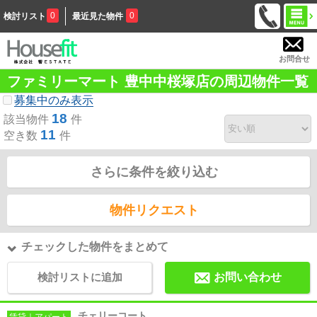
0
0
検討リスト
最近見た物件
お問合せ
ファミリーマート 豊中中桜塚店の周辺物件一覧
募集中のみ表示
18
該当物件
件
11
空き数
件
さらに条件を絞り込む
物件リクエスト
チェックした物件をまとめて
検討リストに追加
お問い合わせ
チェリーコート
賃貸｜アパート