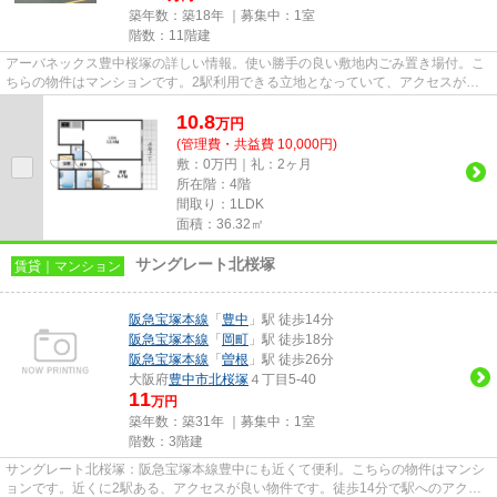
築年数：築18年 ｜募集中：
1室
階数：11階建
アーバネックス豊中桜塚の詳しい情報。使い勝手の良い敷地内ごみ置き場付。こ
ちらの物件はマンションです。2駅利用できる立地となっていて、アクセスが良
いです。できるだけ早めに不動...
10.8
万
円
(管理費・共益費 10,000円)
敷：0万円｜礼：2ヶ月
所在階：4階
間取り：1LDK
面積：36.32㎡
サングレート北桜塚
賃貸｜マンション
阪急宝塚本線
「
豊中
」駅 徒歩14分
阪急宝塚本線
「
岡町
」駅 徒歩18分
阪急宝塚本線
「
曽根
」駅 徒歩26分
大阪府
豊中市
北桜塚
４丁目5-40
11
万円
築年数：築31年 ｜募集中：
1室
階数：3階建
サングレート北桜塚：阪急宝塚本線豊中にも近くて便利。こちらの物件はマンシ
ョンです。近くに2駅ある、アクセスが良い物件です。徒歩14分で駅へのアクセ