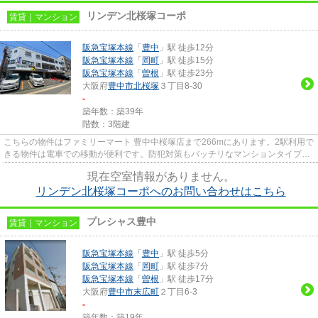
リンデン北桜塚コーポ
賃貸｜マンション
阪急宝塚本線
「
豊中
」駅 徒歩12分
阪急宝塚本線
「
岡町
」駅 徒歩15分
阪急宝塚本線
「
曽根
」駅 徒歩23分
大阪府
豊中市
北桜塚
３丁目8-30
-
築年数：築39年
階数：3階建
こちらの物件はファミリーマート 豊中中桜塚店まで266mにあります。2駅利用で
きる物件は電車での移動が便利です。防犯対策もバッチリなマンションタイプの
物件です。徒歩12分で駅への...
現在空室情報がありません。
リンデン北桜塚コーポへのお問い合わせはこちら
プレシャス豊中
賃貸｜マンション
阪急宝塚本線
「
豊中
」駅 徒歩5分
阪急宝塚本線
「
岡町
」駅 徒歩7分
阪急宝塚本線
「
曽根
」駅 徒歩17分
大阪府
豊中市
末広町
２丁目6-3
-
築年数：築19年