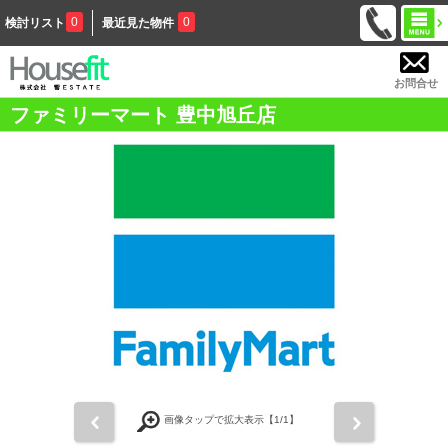
0
0
検討リスト
最近見た物件
お問合せ
ファミリーマート 豊中旭丘店
前
次
画像タップで拡大表示【
1
/1】