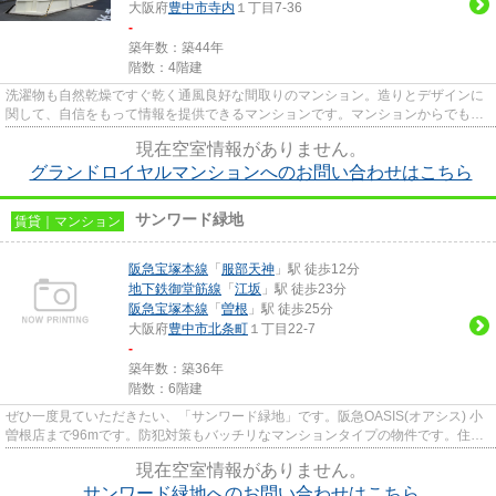
大阪府
豊中市
寺内
１丁目7-36
-
築年数：築44年
階数：4階建
洗濯物も自然乾燥ですぐ乾く通風良好な間取りのマンション。造りとデザインに
関して、自信をもって情報を提供できるマンションです。マンションからでも川
のせせらぎを楽しむことがで...
現在空室情報がありません。
グランドロイヤルマンションへのお問い合わせはこちら
サンワード緑地
賃貸｜マンション
阪急宝塚本線
「
服部天神
」駅 徒歩12分
地下鉄御堂筋線
「
江坂
」駅 徒歩23分
阪急宝塚本線
「
曽根
」駅 徒歩25分
大阪府
豊中市
北条町
１丁目22-7
-
築年数：築36年
階数：6階建
ぜひ一度見ていただきたい、「サンワード緑地」です。阪急OASIS(オアシス) 小
曽根店まで96mです。防犯対策もバッチリなマンションタイプの物件です。住環
境がよく通風良好で日も入る物...
現在空室情報がありません。
サンワード緑地へのお問い合わせはこちら