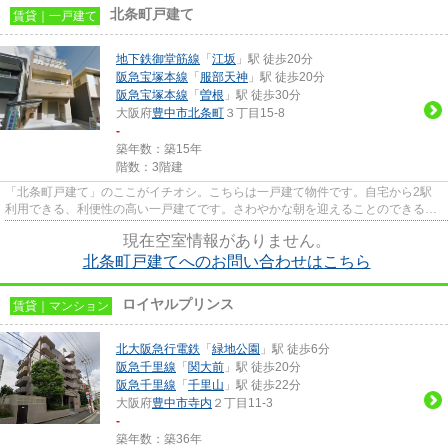
北条町戸建て
賃貸｜一戸建て
地下鉄御堂筋線
「
江坂
」駅 徒歩20分
阪急宝塚本線
「
服部天神
」駅 徒歩20分
阪急宝塚本線
「
曽根
」駅 徒歩30分
大阪府
豊中市
北条町
３丁目15-8
-
築年数：築15年
階数：3階建
「北条町戸建て」のここがイチオシ。こちらは一戸建て物件です。自宅から2駅
利用できる、利便性の高い一戸建てです。さわやかな朝を迎えることのできる通
風良好な一戸建て。豊中市や地...
現在空室情報がありません。
北条町戸建てへのお問い合わせはこちら
ロイヤルプリンス
賃貸｜マンション
北大阪急行電鉄
「
緑地公園
」駅 徒歩6分
阪急千里線
「
関大前
」駅 徒歩20分
阪急千里線
「
千里山
」駅 徒歩22分
大阪府
豊中市
寺内
２丁目11-3
-
築年数：築36年