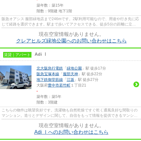
築年数：築15年
階数：9階建 地下1階
阪急オアシス 服部緑地店まで246mです。2駅利用可能なので、用途や行き先に応
じて経路を選択できます。駅まで歩いてアクセスできる、徒歩5分の距離に立地
する物件です。こちらの物件か...
現在空室情報がありません。
クレアヒルズ緑地公園へのお問い合わせはこちら
Adi Ⅰ
賃貸｜アパート
北大阪急行電鉄
「
緑地公園
」駅 徒歩17分
阪急宝塚本線
「
服部天神
」駅 徒歩22分
地下鉄御堂筋線
「
江坂
」駅 徒歩27分
大阪府
豊中市
若竹町
１丁目21
-
築年数：築5年
階数：3階建
こちらの物件は眺望良好です。洗濯物も自然乾燥ですぐ乾く通風良好な間取りの
マンション。造りとデザインに関して、自信をもって情報を提供できるマンショ
ンです。設備が充実してうれ...
現在空室情報がありません。
Adi Ⅰへのお問い合わせはこちら