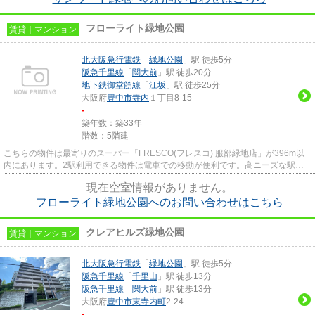
フローライト緑地公園
賃貸｜マンション
北大阪急行電鉄
「
緑地公園
」駅 徒歩5分
阪急千里線
「
関大前
」駅 徒歩20分
地下鉄御堂筋線
「
江坂
」駅 徒歩25分
大阪府
豊中市
寺内
１丁目8-15
-
築年数：築33年
階数：5階建
こちらの物件は最寄りのスーパー「FRESCO(フレスコ) 服部緑地店」が396m以
内にあります。2駅利用できる物件は電車での移動が便利です。高ニーズな駅近
の物件で、徒歩5分で駅に行くこと...
現在空室情報がありません。
フローライト緑地公園へのお問い合わせはこちら
クレアヒルズ緑地公園
賃貸｜マンション
北大阪急行電鉄
「
緑地公園
」駅 徒歩5分
阪急千里線
「
千里山
」駅 徒歩13分
阪急千里線
「
関大前
」駅 徒歩13分
大阪府
豊中市
東寺内町
2-24
-