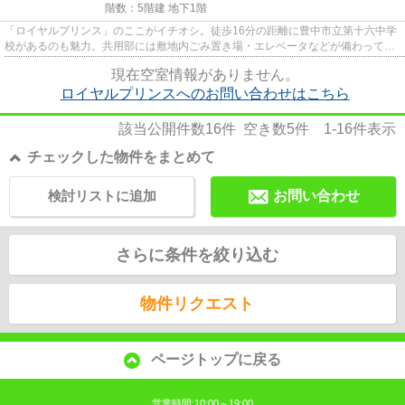
階数：5階建 地下1階
「ロイヤルプリンス」のここがイチオシ。徒歩16分の距離に豊中市立第十六中学
校があるのも魅力。共用部には敷地内ごみ置き場・エレベータなどが備わってお
りとても充実しています。幅...
現在空室情報がありません。
ロイヤルプリンスへのお問い合わせはこちら
該当公開件数
16
件 空き数
5
件
1-16
件表示
チェックした物件をまとめて
検討リストに追加
お問い合わせ
さらに条件を絞り込む
物件リクエスト
ページトップに戻る
営業時間:10:00～19:00