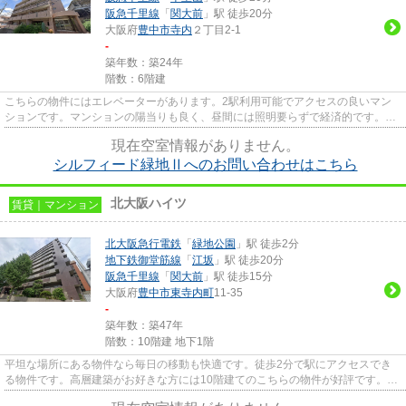
阪急千里線
「
関大前
」駅 徒歩20分
大阪府
豊中市
寺内
２丁目2-1
-
築年数：築24年
階数：6階建
こちらの物件にはエレベーターがあります。2駅利用可能でアクセスの良いマン
ションです。マンションの陽当りも良く、昼間には照明要らずで経済的です。防
犯対策もバッチリなマンション...
現在空室情報がありません。
シルフィード緑地Ⅱへのお問い合わせはこちら
北大阪ハイツ
賃貸｜マンション
北大阪急行電鉄
「
緑地公園
」駅 徒歩2分
地下鉄御堂筋線
「
江坂
」駅 徒歩20分
阪急千里線
「
関大前
」駅 徒歩15分
大阪府
豊中市
東寺内町
11-35
-
築年数：築47年
階数：10階建 地下1階
平坦な場所にある物件なら毎日の移動も快適です。徒歩2分で駅にアクセスでき
る物件です。高層建築がお好きな方には10階建てのこちらの物件が好評です。こ
ちらの物件にはエレベーターが...