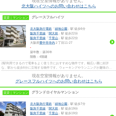
現在空室情報がありません。
北大阪ハイツへのお問い合わせはこちら
グレースフルハイツ
賃貸｜マンション
北大阪急行電鉄
「
緑地公園
」駅 徒歩6分
阪急千里線
「
関大前
」駅 徒歩22分
阪急千里線
「
千里山
」駅 徒歩22分
大阪府
豊中市
寺内
２丁目11-27
-
築年数：築36年
階数：4階建
2駅利用できるので電車をよく使う方におすすめな物件です。幅広い層に好評
な、駅から徒歩6分に立地する物件です。ウォーキングやランニングが趣味の方
に住んでもらいたいのが平坦な場...
現在空室情報がありません。
グレースフルハイツへのお問い合わせはこちら
グランドロイヤルマンション
賃貸｜マンション
北大阪急行電鉄
「
緑地公園
」駅 徒歩7分
阪急千里線
「
関大前
」駅 徒歩19分
阪急千里線
「
千里山
」駅 徒歩19分