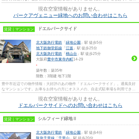
捨ても楽々。アレルギー予防...
現在空室情報がありません。
パークアヴェニュー緑地へのお問い合わせはこちら
ドエルパークサイド
賃貸｜マンション
北大阪急行電鉄
「
緑地公園
」駅 徒歩5分
地下鉄御堂筋線
「
江坂
」駅 徒歩25分
北大阪急行電鉄
「
桃山台
」駅 徒歩25分
大阪府
豊中市
東寺内町
14-29
-
築年数：築35年
階数：3階建 地下1階
豊中市近辺での物件情報：大好評のあの物件「ドエルパークサイド」。通風良好
なマンションです。お車をお持ちの方にオススメの、自走式駐車場を利用できる
物件です。2駅利用可能な利便...
現在空室情報がありません。
ドエルパークサイドへのお問い合わせはこちら
シルフィード緑地Ⅱ
賃貸｜マンション
北大阪急行電鉄
「
緑地公園
」駅 徒歩4分
阪急千里線
「
千里山
」駅 徒歩20分