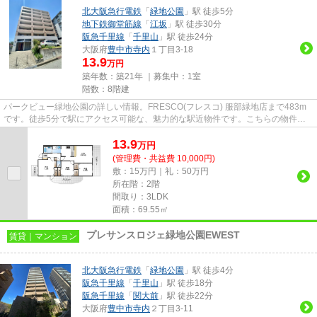
北大阪急行電鉄
「
緑地公園
」駅 徒歩5分
地下鉄御堂筋線
「
江坂
」駅 徒歩30分
阪急千里線
「
千里山
」駅 徒歩24分
大阪府
豊中市
寺内
１丁目3-18
13.9
万円
築年数：築21年 ｜募集中：
1室
階数：8階建
パークビュー緑地公園の詳しい情報。FRESCO(フレスコ) 服部緑地店まで483m
です。徒歩5分で駅にアクセス可能な、魅力的な駅近物件です。こちらの物件は
マンションです。当社スタッフが...
13.9
万
円
(管理費・共益費 10,000円)
敷：15万円｜礼：50万円
所在階：2階
間取り：3LDK
面積：69.55㎡
プレサンスロジェ緑地公園EWEST
賃貸｜マンション
北大阪急行電鉄
「
緑地公園
」駅 徒歩4分
阪急千里線
「
千里山
」駅 徒歩18分
阪急千里線
「
関大前
」駅 徒歩22分
大阪府
豊中市
寺内
２丁目3-11