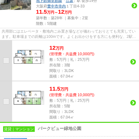
地下鉄御堂筋線
「
江坂
」駅 徒歩19分
大阪府
豊中市
寺内
１丁目4-33
11.5
12
万円～
万円
築年数：築28年 ｜募集中：
2室
階数：5階建
共用部にはエレベータ・敷地内ごみ置き場などが備わっておりとても充実してい
ます。駐車場までの距離は100mです。よくお出かけをする方にも便利な、2駅利
用可能な物件です。やっぱり気...
12
万
円
(管理費・共益費 10,000円)
敷：5万円｜礼：25万円
所在階：3階
間取り：3LDK
面積：67.04㎡
11.5
万
円
(管理費・共益費 10,000円)
敷：5万円｜礼：25万円
所在階：5階
間取り：3LDK
面積：67.04㎡
パークビュー緑地公園
賃貸｜マンション