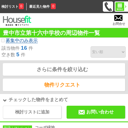
0
0
検討リスト
最近見た物件
お問合せ
豊中市立第十六中学校の周辺物件一覧
募集中のみ表示
16
該当物件
件
5
空き数
件
さらに条件を絞り込む
物件リクエスト
チェックした物件をまとめて
検討リストに追加
お問い合わせ
コーポ緑地
賃貸｜マンション