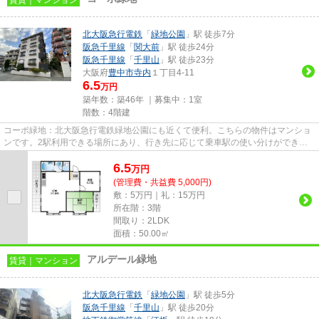
北大阪急行電鉄
「
緑地公園
」駅 徒歩7分
阪急千里線
「
関大前
」駅 徒歩24分
阪急千里線
「
千里山
」駅 徒歩23分
大阪府
豊中市
寺内
１丁目4-11
6.5
万円
築年数：築46年 ｜募集中：
1室
階数：4階建
コーポ緑地：北大阪急行電鉄緑地公園にも近くて便利。こちらの物件はマンショ
ンです。2駅利用できる場所にあり、行き先に応じて乗車駅の使い分けができま
す。マンションは通風良好な空...
6.5
万
円
(管理費・共益費 5,000円)
敷：5万円｜礼：15万円
所在階：3階
間取り：2LDK
面積：50.00㎡
アルデール緑地
賃貸｜マンション
北大阪急行電鉄
「
緑地公園
」駅 徒歩5分
阪急千里線
「
千里山
」駅 徒歩20分