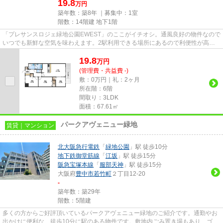
19.8
万円
築年数：築8年 ｜募集中：
1室
階数：14階建 地下1階
「プレサンスロジェ緑地公園EWEST」のここがイチオシ。通風良好の物件なので
いつでも新鮮な空気を味わえます。2駅利用できる場所にあるので利便性が高い
です。エレベーターがある物件...
19.8
万
円
(管理費・共益費 -)
敷：0万円｜礼：2ヶ月
所在階：6階
間取り：3LDK
面積：67.61㎡
パークアヴェニュー緑地
賃貸｜マンション
北大阪急行電鉄
「
緑地公園
」駅 徒歩10分
地下鉄御堂筋線
「
江坂
」駅 徒歩15分
阪急宝塚本線
「
服部天神
」駅 徒歩15分
大阪府
豊中市
若竹町
２丁目12-20
-
築年数：築29年
階数：5階建
多くの方からご好評頂いているパークアヴェニュー緑地のご紹介です。通勤やお
出かけに便利な、徒歩10分に駅のある物件です。敷地内ごみ置き場もあり、ゴミ