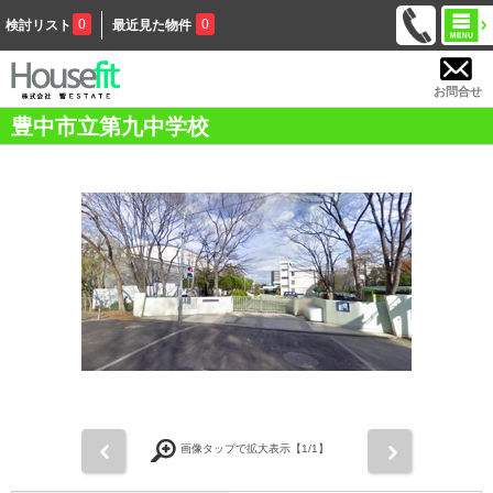
0
0
検討リスト
最近見た物件
お問合せ
豊中市立第九中学校
前
次
画像タップで拡大表示【
1
/1】