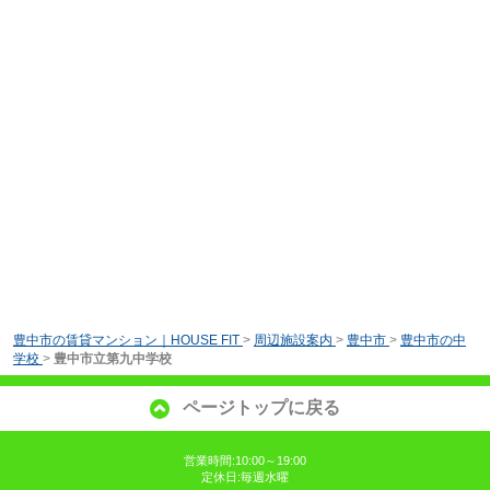
豊中市の賃貸マンション｜HOUSE FIT
>
周辺施設案内
>
豊中市
>
豊中市の中
学校
>
豊中市立第九中学校
ページトップに戻る
営業時間:10:00～19:00
定休日:毎週水曜