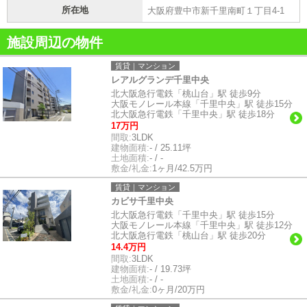
所在地
大阪府豊中市新千里南町１丁目4-1
施設周辺の物件
賃貸｜マンション
レアルグランデ千里中央
北大阪急行電鉄「桃山台」駅 徒歩9分
大阪モノレール本線「千里中央」駅 徒歩15分
北大阪急行電鉄「千里中央」駅 徒歩18分
17万円
間取:
3LDK
建物面積:
- / 25.11坪
土地面積:
- / -
敷金/礼金:
1ヶ月/42.5万円
賃貸｜マンション
カビサ千里中央
北大阪急行電鉄「千里中央」駅 徒歩15分
大阪モノレール本線「千里中央」駅 徒歩12分
北大阪急行電鉄「桃山台」駅 徒歩20分
14.4万円
間取:
3LDK
建物面積:
- / 19.73坪
土地面積:
- / -
敷金/礼金:
0ヶ月/20万円