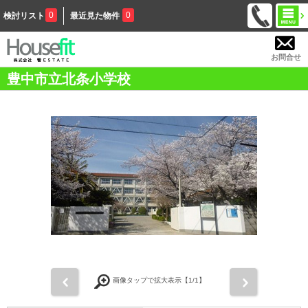
0
0
検討リスト
最近見た物件
お問合せ
豊中市立北条小学校
前
次
画像タップで拡大表示【
1
/1】