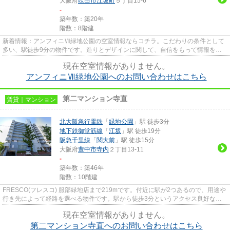
大阪府
吹田市
江坂町
５丁目15-6
-
築年数：築20年
階数：8階建
新着情報：アンフィニⅦ緑地公園の空室情報ならコチラ。こだわりの条件として
多い、駅徒歩9分の物件です。造りとデザインに関して、自信をもって情報を提
供できるマンションです。移動...
現在空室情報がありません。
アンフィニⅦ緑地公園へのお問い合わせはこちら
第二マンション寺直
賃貸｜マンション
北大阪急行電鉄
「
緑地公園
」駅 徒歩3分
地下鉄御堂筋線
「
江坂
」駅 徒歩19分
阪急千里線
「
関大前
」駅 徒歩15分
大阪府
豊中市
寺内
２丁目13-11
-
築年数：築46年
階数：10階建
FRESCO(フレスコ) 服部緑地店まで219mです。付近に駅が2つあるので、用途や
行き先によって経路を選べる物件です。駅から徒歩3分というアクセス良好な駅
近物件はいかがですか。地上10階...
現在空室情報がありません。
第二マンション寺直へのお問い合わせはこちら