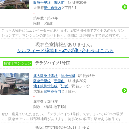
阪急千里線
「
関大前
」駅 徒歩20分
大阪府
豊中市
寺内
２丁目2-1
-
築年数：築24年
階数：6階建
こちらの物件にはエレベーターがあります。2駅利用可能でアクセスの良いマン
ションです。マンションの陽当りも良く、昼間には照明要らずで経済的です。防
犯対策もバッチリなマンション...
現在空室情報がありません。
シルフィード緑地Ⅱへのお問い合わせはこちら
テラジハイツ1号館
賃貸｜マンション
北大阪急行電鉄
「
緑地公園
」駅 徒歩3分
阪急千里線
「
千里山
」駅 徒歩20分
地下鉄御堂筋線
「
江坂
」駅 徒歩30分
大阪府
豊中市
寺内
２丁目2-6
-
築年数：築48年
階数：4階建 地下1階
ぜひ一度見ていただきたい、「テラジハイツ1号館」です。歩いて420mの場所
に、阪急オアシス 服部緑地店があります。徒歩3分の位置に駅がある物件です。
通風良好なマンションはいつでも...
現在空室情報がありません。