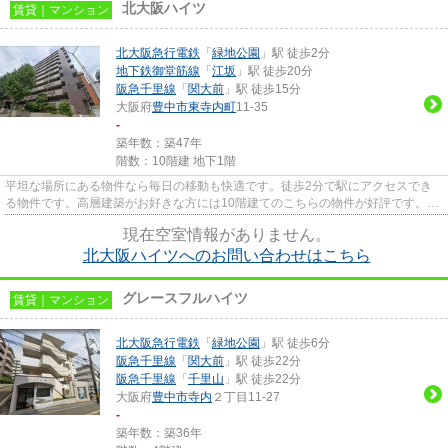
北大阪ハイツ
賃貸｜マンション
北大阪急行電鉄
「
緑地公園
」駅 徒歩2分
地下鉄御堂筋線
「
江坂
」駅 徒歩20分
阪急千里線
「
関大前
」駅 徒歩15分
大阪府
豊中市
東寺内町
11-35
-
築年数：築47年
階数：10階建 地下1階
平坦な場所にある物件なら毎日の移動も快適です。徒歩2分で駅にアクセスでき
る物件です。高層建築がお好きな方には10階建てのこちらの物件が好評です。こ
ちらの物件にはエレベーターが...
現在空室情報がありません。
北大阪ハイツへのお問い合わせはこちら
グレースフルハイツ
賃貸｜マンション
北大阪急行電鉄
「
緑地公園
」駅 徒歩6分
阪急千里線
「
関大前
」駅 徒歩22分
阪急千里線
「
千里山
」駅 徒歩22分
大阪府
豊中市
寺内
２丁目11-27
-
築年数：築36年