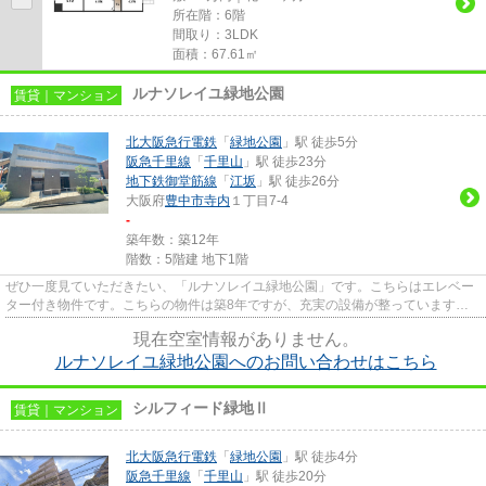
所在階：6階
間取り：3LDK
面積：67.61㎡
ルナソレイユ緑地公園
賃貸｜マンション
北大阪急行電鉄
「
緑地公園
」駅 徒歩5分
阪急千里線
「
千里山
」駅 徒歩23分
地下鉄御堂筋線
「
江坂
」駅 徒歩26分
大阪府
豊中市
寺内
１丁目7-4
-
築年数：築12年
階数：5階建 地下1階
ぜひ一度見ていただきたい、「ルナソレイユ緑地公園」です。こちらはエレベー
ター付き物件です。こちらの物件は築8年ですが、充実の設備が整っています。
周辺には、徒歩5分で利用でき...
現在空室情報がありません。
ルナソレイユ緑地公園へのお問い合わせはこちら
シルフィード緑地Ⅱ
賃貸｜マンション
北大阪急行電鉄
「
緑地公園
」駅 徒歩4分
阪急千里線
「
千里山
」駅 徒歩20分