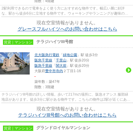
階数：4階建
2駅利用できるので電車をよく使う方におすすめな物件です。幅広い層に好評
な、駅から徒歩6分に立地する物件です。ウォーキングやランニングが趣味の方
に住んでもらいたいのが平坦な場...
現在空室情報がありません。
グレースフルハイツへのお問い合わせはこちら
テラジハイツIII号館
賃貸｜マンション
北大阪急行電鉄
「
緑地公園
」駅 徒歩3分
阪急千里線
「
千里山
」駅 徒歩20分
阪急千里線
「
関大前
」駅 徒歩20分
大阪府
豊中市
寺内
２丁目1-16
-
築年数：築47年
階数：3階建
テラジハイツIII号館の詳しい情報。歩いて217mの場所に、阪急オアシス 服部緑
地店があります。徒歩3分に駅がある物件です。こちらの物件は2駅が近くにあり
便利です。豊中市エリアにあ...
現在空室情報がありません。
テラジハイツIII号館へのお問い合わせはこちら
グランドロイヤルマンション
賃貸｜マンション