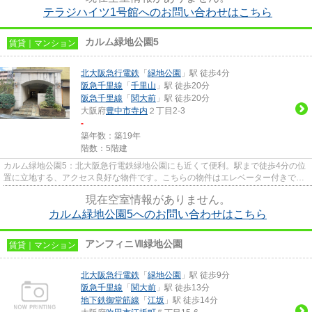
テラジハイツ1号館へのお問い合わせはこちら
カルム緑地公園5
賃貸｜マンション
北大阪急行電鉄
「
緑地公園
」駅 徒歩4分
阪急千里線
「
千里山
」駅 徒歩20分
阪急千里線
「
関大前
」駅 徒歩20分
大阪府
豊中市
寺内
２丁目2-3
-
築年数：築19年
階数：5階建
カルム緑地公園5：北大阪急行電鉄緑地公園にも近くて便利。駅まで徒歩4分の位
置に立地する、アクセス良好な物件です。こちらの物件はエレベーター付きで
す。駐車場は物件から約100mで...
現在空室情報がありません。
カルム緑地公園5へのお問い合わせはこちら
アンフィニⅦ緑地公園
賃貸｜マンション
北大阪急行電鉄
「
緑地公園
」駅 徒歩9分
阪急千里線
「
関大前
」駅 徒歩13分
地下鉄御堂筋線
「
江坂
」駅 徒歩14分