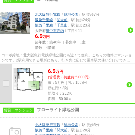
北大阪急行電鉄
「
緑地公園
」駅 徒歩7分
阪急千里線
「
関大前
」駅 徒歩24分
阪急千里線
「
千里山
」駅 徒歩23分
大阪府
豊中市
寺内
１丁目4-11
6.5
万円
築年数：築46年 ｜募集中：
1室
階数：4階建
コーポ緑地：北大阪急行電鉄緑地公園にも近くて便利。こちらの物件はマンショ
ンです。2駅利用できる場所にあり、行き先に応じて乗車駅の使い分けができま
す。マンションは通風良好な空...
6.5
万
円
(管理費・共益費 5,000円)
敷：5万円｜礼：15万円
所在階：3階
間取り：2LDK
面積：50.00㎡
フローライト緑地公園
賃貸｜マンション
北大阪急行電鉄
「
緑地公園
」駅 徒歩5分
阪急千里線
「
関大前
」駅 徒歩20分