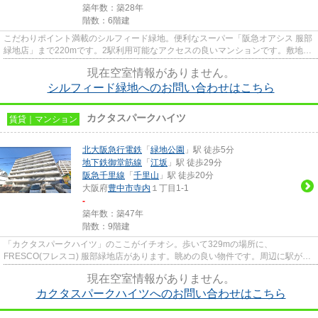
築年数：築28年
階数：6階建
こだわりポイント満載のシルフィード緑地。便利なスーパー「阪急オアシス 服部
緑地店」まで220mです。2駅利用可能なアクセスの良いマンションです。敷地内
にごみ置き場のあるマンショ...
現在空室情報がありません。
シルフィード緑地へのお問い合わせはこちら
カクタスパークハイツ
賃貸｜マンション
北大阪急行電鉄
「
緑地公園
」駅 徒歩5分
地下鉄御堂筋線
「
江坂
」駅 徒歩29分
阪急千里線
「
千里山
」駅 徒歩20分
大阪府
豊中市
寺内
１丁目1-1
-
築年数：築47年
階数：9階建
「カクタスパークハイツ」のここがイチオシ。歩いて329mの場所に、
FRESCO(フレスコ) 服部緑地店があります。眺めの良い物件です。周辺に駅が二
つあり、交通の利便性が高いです。できる...
現在空室情報がありません。
カクタスパークハイツへのお問い合わせはこちら