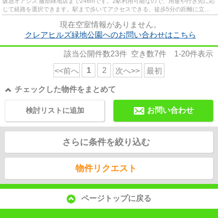
阪急オアシス 服部緑地店まで246mです。2駅利用可能なので、用途や行き先に応
じて経路を選択できます。駅まで歩いてアクセスできる、徒歩5分の距離に立地
する物件です。こちらの物件か...
現在空室情報がありません。
クレアヒルズ緑地公園へのお問い合わせはこちら
該当公開件数
23
件 空き数
7
件
1-20
件表示
1
2
<<前へ
次へ>>
最初
チェックした物件をまとめて
検討リストに追加
お問い合わせ
さらに条件を絞り込む
物件リクエスト
ページトップに戻る