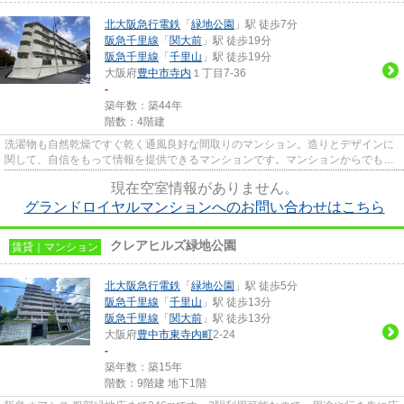
北大阪急行電鉄
「
緑地公園
」駅 徒歩7分
阪急千里線
「
関大前
」駅 徒歩19分
阪急千里線
「
千里山
」駅 徒歩19分
大阪府
豊中市
寺内
１丁目7-36
-
築年数：築44年
階数：4階建
洗濯物も自然乾燥ですぐ乾く通風良好な間取りのマンション。造りとデザインに
関して、自信をもって情報を提供できるマンションです。マンションからでも川
のせせらぎを楽しむことがで...
現在空室情報がありません。
グランドロイヤルマンションへのお問い合わせはこちら
クレアヒルズ緑地公園
賃貸｜マンション
北大阪急行電鉄
「
緑地公園
」駅 徒歩5分
阪急千里線
「
千里山
」駅 徒歩13分
阪急千里線
「
関大前
」駅 徒歩13分
大阪府
豊中市
東寺内町
2-24
-
築年数：築15年
階数：9階建 地下1階