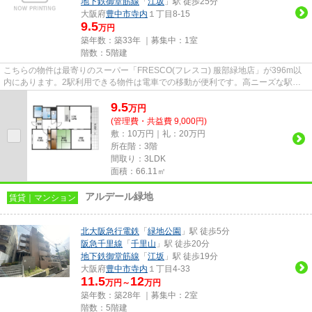
地下鉄御堂筋線
「
江坂
」駅 徒歩25分
大阪府
豊中市
寺内
１丁目8-15
9.5
万円
築年数：築33年 ｜募集中：
1室
階数：5階建
こちらの物件は最寄りのスーパー「FRESCO(フレスコ) 服部緑地店」が396m以
内にあります。2駅利用できる物件は電車での移動が便利です。高ニーズな駅近
の物件で、徒歩5分で駅に行くこと...
9.5
万
円
(管理費・共益費 9,000円)
敷：10万円｜礼：20万円
所在階：3階
間取り：3LDK
面積：66.11㎡
アルデール緑地
賃貸｜マンション
北大阪急行電鉄
「
緑地公園
」駅 徒歩5分
阪急千里線
「
千里山
」駅 徒歩20分
地下鉄御堂筋線
「
江坂
」駅 徒歩19分
大阪府
豊中市
寺内
１丁目4-33
11.5
12
万円～
万円
築年数：築28年 ｜募集中：
2室
階数：5階建