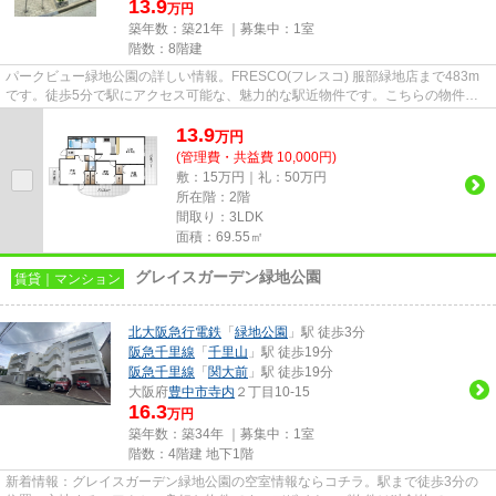
13.9
万円
築年数：築21年 ｜募集中：
1室
階数：8階建
パークビュー緑地公園の詳しい情報。FRESCO(フレスコ) 服部緑地店まで483m
です。徒歩5分で駅にアクセス可能な、魅力的な駅近物件です。こちらの物件は
マンションです。当社スタッフが...
13.9
万
円
(管理費・共益費 10,000円)
敷：15万円｜礼：50万円
所在階：2階
間取り：3LDK
面積：69.55㎡
グレイスガーデン緑地公園
賃貸｜マンション
北大阪急行電鉄
「
緑地公園
」駅 徒歩3分
阪急千里線
「
千里山
」駅 徒歩19分
阪急千里線
「
関大前
」駅 徒歩19分
大阪府
豊中市
寺内
２丁目10-15
16.3
万円
築年数：築34年 ｜募集中：
1室
階数：4階建 地下1階
新着情報：グレイスガーデン緑地公園の空室情報ならコチラ。駅まで徒歩3分の