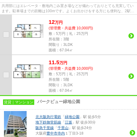
共用部にはエレベータ・敷地内ごみ置き場などが備わっておりとても充実してい
ます。駐車場までの距離は100mです。よくお出かけをする方にも便利な、2駅利
用可能な物件です。やっぱり気...
12
万
円
(管理費・共益費 10,000円)
敷：5万円｜礼：25万円
所在階：3階
間取り：3LDK
面積：67.04㎡
11.5
万
円
(管理費・共益費 10,000円)
敷：5万円｜礼：25万円
所在階：5階
間取り：3LDK
面積：67.04㎡
パークビュー緑地公園
賃貸｜マンション
北大阪急行電鉄
「
緑地公園
」駅 徒歩5分
地下鉄御堂筋線
「
江坂
」駅 徒歩30分
阪急千里線
「
千里山
」駅 徒歩24分
大阪府
豊中市
寺内
１丁目3-18