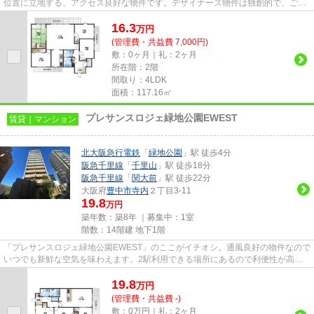
位置に立地する、アクセス良好な物件です。デザイナーズ物件は独創的で、ご好
評いただいています。様々な場...
16.3
万
円
(管理費・共益費 7,000円)
敷：0ヶ月｜礼：2ヶ月
所在階：2階
間取り：4LDK
面積：117.16㎡
プレサンスロジェ緑地公園EWEST
賃貸｜マンション
北大阪急行電鉄
「
緑地公園
」駅 徒歩4分
阪急千里線
「
千里山
」駅 徒歩18分
阪急千里線
「
関大前
」駅 徒歩22分
大阪府
豊中市
寺内
２丁目3-11
19.8
万円
築年数：築8年 ｜募集中：
1室
階数：14階建 地下1階
「プレサンスロジェ緑地公園EWEST」のここがイチオシ。通風良好の物件なので
いつでも新鮮な空気を味わえます。2駅利用できる場所にあるので利便性が高い
です。エレベーターがある物件...
19.8
万
円
(管理費・共益費 -)
敷：0万円｜礼：2ヶ月