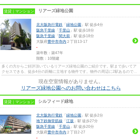
リアーズ緑地公園
賃貸｜マンション
北大阪急行電鉄
「
緑地公園
」駅 徒歩4分
阪急千里線
「
千里山
」駅 徒歩18分
阪急千里線
「
関大前
」駅 徒歩18分
大阪府
豊中市
寺内
２丁目13-17
-
築年数：築47年
階数：10階建
多くの方からご好評頂いているリアーズ緑地公園のご紹介です。駅まで歩いてア
クセスできる、徒歩4分の距離に立地する物件です。物件の周辺に2駅あるので移
動範囲も広がります。こちら...
現在空室情報がありません。
リアーズ緑地公園へのお問い合わせはこちら
シルフィード緑地
賃貸｜マンション
北大阪急行電鉄
「
緑地公園
」駅 徒歩2分
地下鉄御堂筋線
「
江坂
」駅 徒歩27分
阪急千里線
「
千里山
」駅 徒歩20分
大阪府
豊中市
寺内
２丁目2-27
-