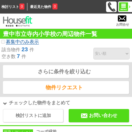
0
0
検討リスト
最近見た物件
お問合せ
豊中市立寺内小学校の周辺物件一覧
募集中のみ表示
23
該当物件
件
7
空き数
件
さらに条件を絞り込む
物件リクエスト
チェックした物件をまとめて
検討リストに追加
お問い合わせ
コーポ緑地
賃貸｜マンション