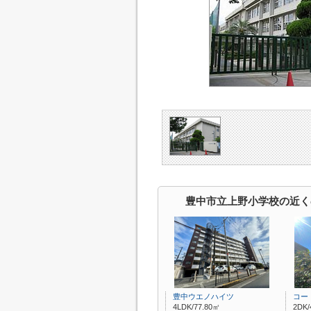
豊中市立上野小学校の近く
豊中ウエノハイツ
コー
4LDK/77.80㎡
2DK/