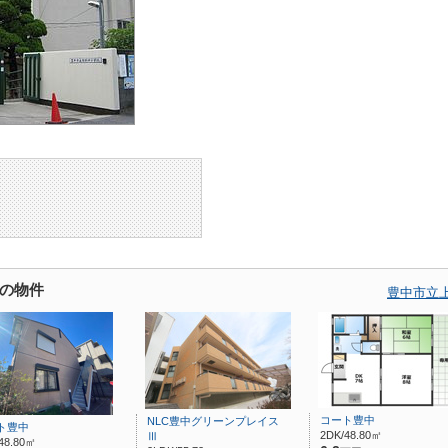
の物件
豊中市立
コート豊中
NLC豊中グリーンプレイス
ト豊中
2DK/48.80㎡
Ⅲ
48.80㎡