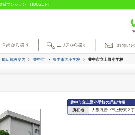
マンション｜HOUSE FIT
営
周辺施設案内
>
豊中市
>
豊中市の小学校
>
豊中市立上野小学校
豊中市立上野小学校の詳細情報
所在地
大阪府豊中市上野東２丁目