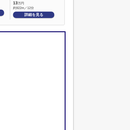
13
万円
約922m／12分
詳細を見る