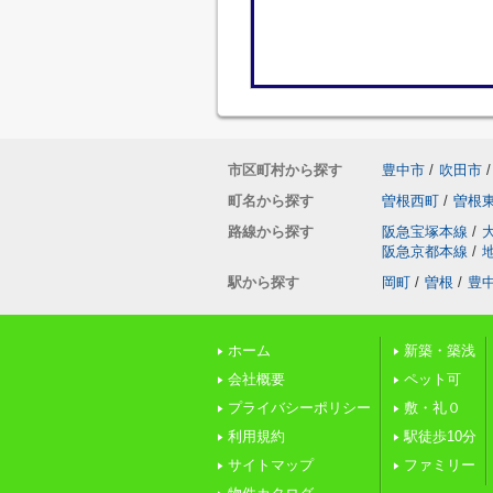
市区町村から探す
豊中市
/
吹田市
/
町名から探す
曽根西町
/
曽根
路線から探す
阪急宝塚本線
/
阪急京都本線
/
駅から探す
岡町
/
曽根
/
豊
ホーム
新築・築浅
会社概要
ペット可
プライバシーポリシー
敷・礼０
利用規約
駅徒歩10分
サイトマップ
ファミリー