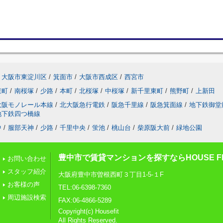
大阪市東淀川区
/
箕面市
/
大阪市西成区
/
西宮市
東町
/
南桜塚
/
少路
/
本町
/
北桜塚
/
中桜塚
/
新千里東町
/
熊野町
/
上新田
大阪モノレール本線
/
北大阪急行電鉄
/
阪急千里線
/
阪急箕面線
/
地下鉄御堂
地下鉄四つ橋線
中
/
服部天神
/
少路
/
千里中央
/
蛍池
/
桃山台
/
柴原阪大前
/
緑地公園
豊中市で賃貸マンションを探すならHOUSE FI
お問い合わせ
スタッフ紹介
大阪府豊中市曽根西町３丁目1-5-１F
お客様の声
TEL:06-6398-7360
周辺施設検索
FAX:06-4866-5289
Copyright(c) Housefit
All Rights Reserved.