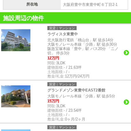
所在地
大阪府豊中市東豊中町６丁目2-1
施設周辺の物件
賃貸｜マンション
ラヴィスタ東豊中
北大阪急行電鉄「桃山台」駅 徒歩14分
大阪モノレール本線「少路」駅 徒歩30分
阪急宝塚本線「豊中」駅 バス20分 「ニノ
切」 停歩3分
12万円
間取:
3LDK
建物面積:
- / 21.63坪
土地面積:
- / -
敷金/礼金:
12万円/24万円
賃貸｜マンション
グランドメゾン東豊中EAST2番館
大阪モノレール本線「少路」駅 徒歩5分
15万円
間取:
3LDK
建物面積:
- / 23.54坪
土地面積:
- / -
敷金/礼金:
0ヶ月/2ヶ月
賃貸｜マンション