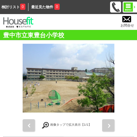
0
0
検討リスト
最近見た物件
お問合せ
豊中市立東豊台小学校
前
次
画像タップで拡大表示【
1
/1】