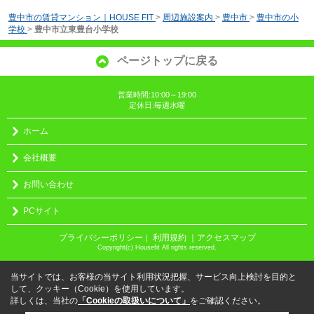
豊中市の賃貸マンション｜HOUSE FIT
>
周辺施設案内
>
豊中市
>
豊中市の小
学校
>
豊中市立東豊台小学校
ページトップに戻る
営業時間:10:00～19:00
定休日:毎週水曜
ホーム
会社概要
お問い合わせ
PCサイト
プライバシーポリシー
利用規約
｜アクセスマップ
｜
Copyright(c) Housefit All rights reserved.
当サイトでは、お客様の当サイト利用状況把握、サービス向上検討を目的と
して、クッキー（Cookie）を使用しています。
詳しくは、当社の
「Cookieの取扱いについて」
をご確認ください。