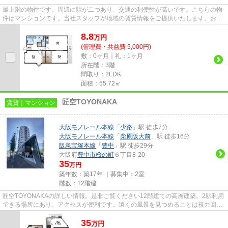
最上階の物件です。周辺に駅が二つあり、交通の利便性が高いです。こちらの物
件はマンションです。当社スタッフが地域の賃貸情報をご提供いたします。お客
様のこだわりやご要望などご...
8.8
万
円
(管理費・共益費 5,000円)
敷：0ヶ月｜礼：1ヶ月
所在階：3階
間取り：2LDK
面積：55.72㎡
匠空TOYONAKA
賃貸｜マンション
大阪モノレール本線
「
少路
」駅 徒歩7分
大阪モノレール本線
「
柴原阪大前
」駅 徒歩16分
阪急宝塚本線
「
豊中
」駅 徒歩29分
大阪府
豊中市
桜の町
６丁目8-20
35
万円
築年数：築17年 ｜募集中：
2室
階数：12階建
匠空TOYONAKAの詳しい情報。是非ご覧ください12階建ての高層建築。2駅利用
できる場所にあり、アクセスが便利です。遠くの風景を見つめることは視力回復
にも繋がりますので健康的になれ...
35
万
円