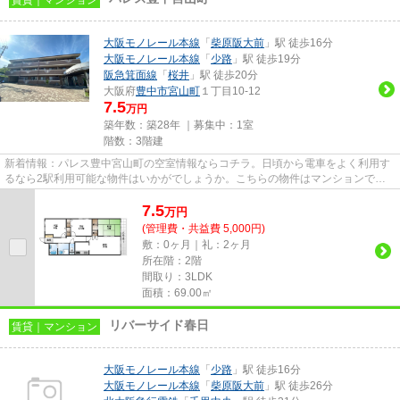
大阪モノレール本線
「
柴原阪大前
」駅 徒歩16分
大阪モノレール本線
「
少路
」駅 徒歩19分
阪急箕面線
「
桜井
」駅 徒歩20分
大阪府
豊中市
宮山町
１丁目10-12
7.5
万円
築年数：築28年 ｜募集中：
1室
階数：3階建
新着情報：パレス豊中宮山町の空室情報ならコチラ。日頃から電車をよく利用す
るなら2駅利用可能な物件はいかがでしょうか。こちらの物件はマンションで
す。豊中市エリアにある賃貸情報...
7.5
万
円
(管理費・共益費 5,000円)
敷：0ヶ月｜礼：2ヶ月
所在階：2階
間取り：3LDK
面積：69.00㎡
リバーサイド春日
賃貸｜マンション
大阪モノレール本線
「
少路
」駅 徒歩16分
大阪モノレール本線
「
柴原阪大前
」駅 徒歩26分