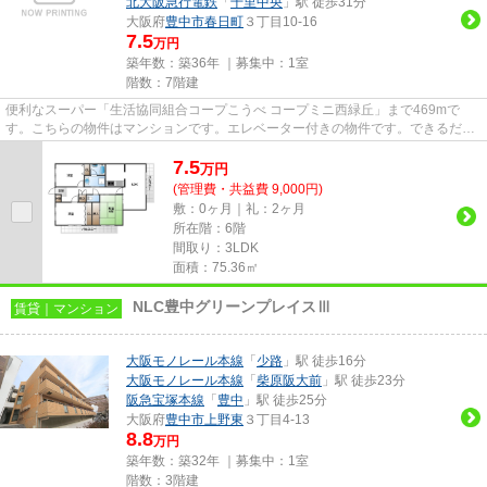
北大阪急行電鉄
「
千里中央
」駅 徒歩31分
大阪府
豊中市
春日町
３丁目10-16
7.5
万円
築年数：築36年 ｜募集中：
1室
階数：7階建
便利なスーパー「生活協同組合コープこうべ コープミニ西緑丘」まで469mで
す。こちらの物件はマンションです。エレベーター付きの物件です。できるだけ
早めに不動産情報を集めたい方は...
7.5
万
円
(管理費・共益費 9,000円)
敷：0ヶ月｜礼：2ヶ月
所在階：6階
間取り：3LDK
面積：75.36㎡
NLC豊中グリーンプレイスⅢ
賃貸｜マンション
大阪モノレール本線
「
少路
」駅 徒歩16分
大阪モノレール本線
「
柴原阪大前
」駅 徒歩23分
阪急宝塚本線
「
豊中
」駅 徒歩25分
大阪府
豊中市
上野東
３丁目4-13
8.8
万円
築年数：築32年 ｜募集中：
1室
階数：3階建