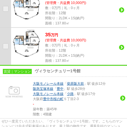
(管理費・共益費 10,000円)
敷：0万円｜礼：0ヶ月
所在階：12階
間取り：2LDK＋1S(納戸)
面積：137.80㎡
35
万
円
(管理費・共益費 10,000円)
敷：0万円｜礼：0ヶ月
所在階：12階
間取り：2LDK＋1S(納戸)
面積：137.80㎡
ヴィラセンチュリー1号館
賃貸｜マンション
大阪モノレール本線
「
柴原阪大前
」駅 徒歩12分
阪急宝塚本線
「
豊中
」駅 徒歩28分
大阪モノレール本線
「
少路
」駅 徒歩17分
大阪府
豊中市
桜の町
５丁目2-3
-
築年数：築45年
階数：4階建
ぜひ一度見ていただきたい、「ヴィラセンチュリー1号館」です。こちらのマン
ションには自走式駐車場があります。最上階の物件です。通風良好のマンション