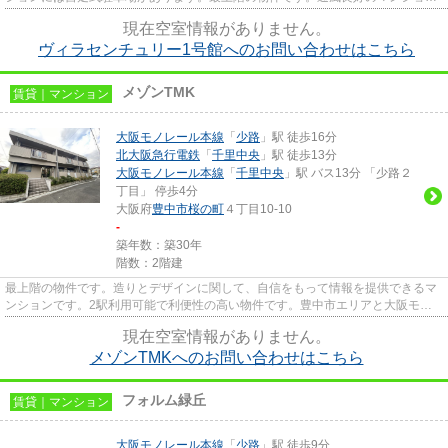
なのでいつでも新鮮な空気を味...
現在空室情報がありません。
ヴィラセンチュリー1号館へのお問い合わせはこちら
メゾンTMK
賃貸｜マンション
大阪モノレール本線
「
少路
」駅 徒歩16分
北大阪急行電鉄
「
千里中央
」駅 徒歩13分
大阪モノレール本線
「
千里中央
」駅 バス13分 「少路２
丁目」 停歩4分
大阪府
豊中市
桜の町
４丁目10-10
-
築年数：築30年
階数：2階建
最上階の物件です。造りとデザインに関して、自信をもって情報を提供できるマ
ンションです。2駅利用可能で利便性の高い物件です。豊中市エリアと大阪モノ
レール本線少路付近での賃貸マ...
現在空室情報がありません。
メゾンTMKへのお問い合わせはこちら
フォルム緑丘
賃貸｜マンション
大阪モノレール本線
「
少路
」駅 徒歩9分