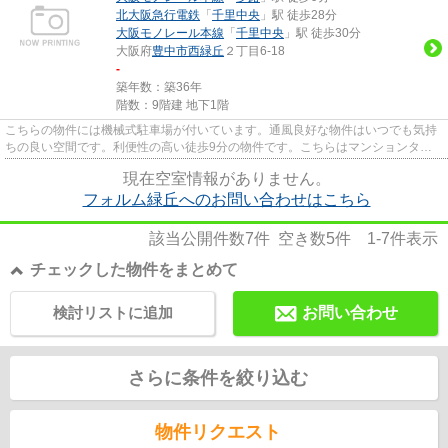
北大阪急行電鉄
「
千里中央
」駅 徒歩28分
大阪モノレール本線
「
千里中央
」駅 徒歩30分
大阪府
豊中市
西緑丘
２丁目6-18
-
築年数：築36年
階数：9階建 地下1階
こちらの物件には機械式駐車場が付いています。通風良好な物件はいつでも気持
ちの良い空間です。利便性の高い徒歩9分の物件です。こちらはマンションタイ
プになります。当社スタッフが...
現在空室情報がありません。
フォルム緑丘へのお問い合わせはこちら
該当公開件数
7
件 空き数
5
件
1-7
件表示
チェックした物件をまとめて
検討リストに追加
お問い合わせ
さらに条件を絞り込む
物件リクエスト