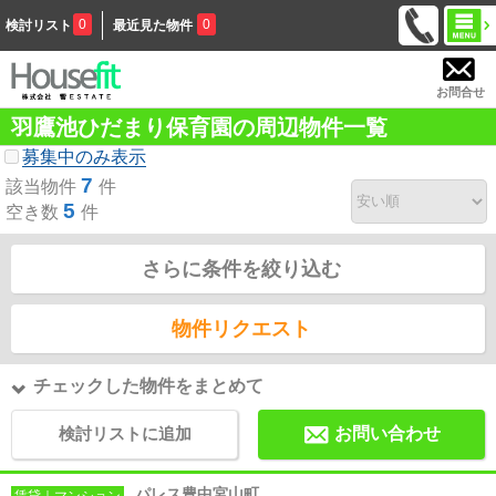
0
0
検討リスト
最近見た物件
お問合せ
羽鷹池ひだまり保育園の周辺物件一覧
募集中のみ表示
7
該当物件
件
5
空き数
件
さらに条件を絞り込む
物件リクエスト
チェックした物件をまとめて
検討リストに追加
お問い合わせ
パレス豊中宮山町
賃貸｜マンション