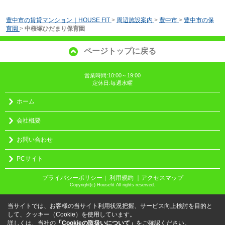
豊中市の賃貸マンション｜HOUSE FIT
>
周辺施設案内
>
豊中市
>
豊中市の保
育園
>
中桜塚ひだまり保育園
ページトップに戻る
営業時間:10:00～19:00
定休日:毎週水曜
ホーム
会社概要
お問い合わせ
PCサイト
プライバシーポリシー
利用規約
｜アクセスマップ
｜
Copyright(c) Housefit All rights reserved.
当サイトでは、お客様の当サイト利用状況把握、サービス向上検討を目的と
して、クッキー（Cookie）を使用しています。
詳しくは、当社の
「Cookieの取扱いについて」
をご確認ください。