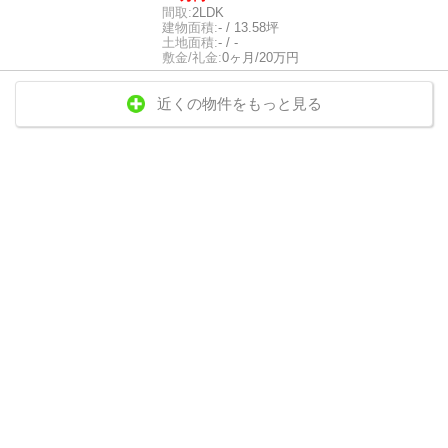
間取:
2LDK
建物面積:
- / 13.58坪
土地面積:
- / -
敷金/礼金:
0ヶ月/20万円
近くの物件をもっと見る