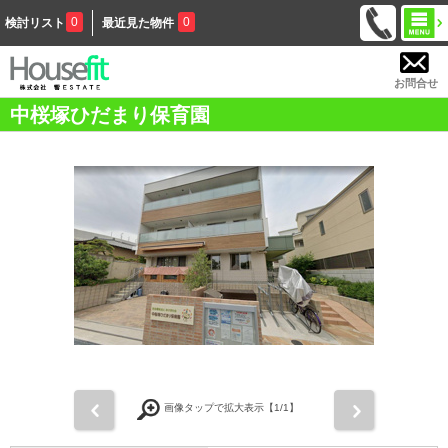
0
0
検討リスト
最近見た物件
お問合せ
中桜塚ひだまり保育園
前
次
画像タップで拡大表示【
1
/1】