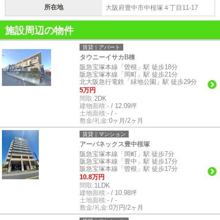
所在地
大阪府豊中市中桜塚４丁目11-17
施設周辺の物件
賃貸｜アパート
タウニーイサカB棟
阪急宝塚本線「曽根」駅 徒歩18分
阪急宝塚本線「岡町」駅 徒歩21分
北大阪急行電鉄「緑地公園」駅 徒歩29分
5万円
間取:
2DK
建物面積:
- / 12.09坪
土地面積:
- / -
敷金/礼金:
0ヶ月/2ヶ月
賃貸｜マンション
アーバネックス豊中桜塚
阪急宝塚本線「岡町」駅 徒歩7分
阪急宝塚本線「豊中」駅 徒歩17分
阪急宝塚本線「曽根」駅 徒歩17分
10.8万円
間取:
1LDK
建物面積:
- / 10.98坪
土地面積:
- / -
敷金/礼金:
0万円/2ヶ月