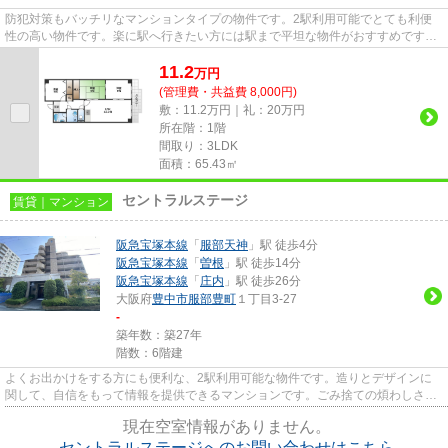
防犯対策もバッチリなマンションタイプの物件です。2駅利用可能でとても利便
性の高い物件です。楽に駅へ行きたい方には駅まで平坦な物件がおすすめです。
徒歩3分に駅がある物件です。...
11.2
万
円
(管理費・共益費 8,000円)
敷：11.2万円｜礼：20万円
所在階：1階
間取り：3LDK
面積：65.43㎡
セントラルステージ
賃貸｜マンション
阪急宝塚本線
「
服部天神
」駅 徒歩4分
阪急宝塚本線
「
曽根
」駅 徒歩14分
阪急宝塚本線
「
庄内
」駅 徒歩26分
大阪府
豊中市
服部豊町
１丁目3-27
-
築年数：築27年
階数：6階建
よくお出かけをする方にも便利な、2駅利用可能な物件です。造りとデザインに
関して、自信をもって情報を提供できるマンションです。ごみ捨ての煩わしさを
軽減するのが、敷地内ごみ置き...
現在空室情報がありません。
セントラルステージへのお問い合わせはこちら