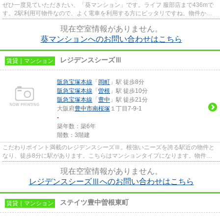
ぜひ一度見ていただきたい、「葵マンション」です。ライフ 服部店まで436mで
す。2駅利用可物件なので、よく電車を利用する方にピッタリですね。物件から
約100mで駐車場に行けます。豊...
現在空室情報がありません。
葵マンションへのお問い合わせはこちら
レジデンスシーズⅢ
賃貸｜マンション
阪急宝塚本線
「
岡町
」駅 徒歩8分
阪急宝塚本線
「
曽根
」駅 徒歩10分
阪急宝塚本線
「
豊中
」駅 徒歩21分
大阪府
豊中市
南桜塚
１丁目7-9-1
-
築年数：築6年
階数：3階建
こだわりポイント満載のレジデンスシーズⅢ。根強いニーズを誇る駅近の物件と
なり、徒歩8分に駅があります。こちらはマンションタイプになります。物件の
周辺に駅が2つあり、よく電車を...
現在空室情報がありません。
レジデンスシーズⅢへのお問い合わせはこちら
ステイツ豊中曽根東町
賃貸｜マンション