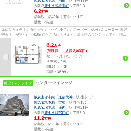
阪急宝塚本線
「
岡町
」駅 徒歩18分
大阪府
豊中市
曽根東町
６丁目3-3
6.2
万円
築年数：築40年 ｜募集中：
1室
階数：4階建
気になるイチオシ物件情報：「ハイツNY」。スーパー「KOHYO(コーヨー) 阪急
曽根店」が物件から419mのところにあります。最上階のマンションです。防犯
対策もバッチリなマンションタイ...
6.2
万
円
(管理費・共益費 3,000円)
敷：0ヶ月｜礼：2ヶ月
所在階：4階
間取り：2DK
面積：36.99㎡
センターヴィレッジ
賃貸｜マンション
阪急宝塚本線
「
服部天神
」駅 徒歩3分
阪急宝塚本線
「
曽根
」駅 徒歩18分
阪急宝塚本線
「
庄内
」駅 徒歩21分
大阪府
豊中市
服部西町
１丁目6-3
11.2
万円
築年数：築28年 ｜募集中：
1室
階数：7階建