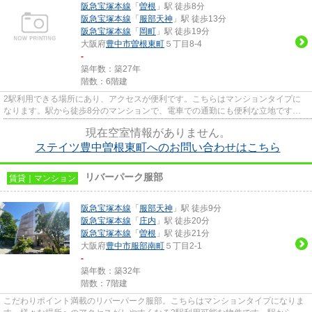
阪急宝塚本線
「
曽根
」駅 徒歩8分
阪急宝塚本線
「
服部天神
」駅 徒歩13分
阪急宝塚本線
「
岡町
」駅 徒歩19分
大阪府
豊中市
曽根東町
５丁目8-4
-
築年数：築27年
階数：6階建
2駅利用できる場所にあり、アクセスが便利です。こちらはマンションタイプに
なります。駅から徒歩8分のマンションで、電車での通勤にも便利な立地です。
エレベーター付きの物件です。...
現在空室情報がありません。
ステイツ豊中曽根東町へのお問い合わせはこちら
リバーパーク服部
賃貸｜マンション
阪急宝塚本線
「
服部天神
」駅 徒歩9分
阪急宝塚本線
「
庄内
」駅 徒歩20分
阪急宝塚本線
「
曽根
」駅 徒歩21分
大阪府
豊中市
服部南町
５丁目2-1
-
築年数：築32年
階数：7階建
こだわりポイント満載のリバーパーク服部。こちらはマンションタイプになりま