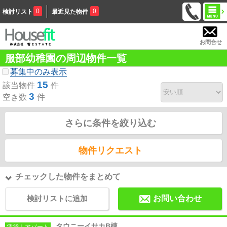
0
0
検討リスト
最近見た物件
お問合せ
服部幼稚園の周辺物件一覧
募集中のみ表示
15
該当物件
件
3
空き数
件
さらに条件を絞り込む
物件リクエスト
チェックした物件をまとめて
検討リストに追加
お問い合わせ
タウニーイサカB棟
賃貸｜アパート