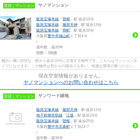
ヤノマンション
賃貸｜マンション
阪急宝塚本線
「
曽根
」駅 徒歩10分
阪急宝塚本線
「
服部天神
」駅 徒歩13分
阪急宝塚本線
「
岡町
」駅 徒歩20分
大阪府
豊中市
城山町
１丁目4-4
-
築年数：築35年
階数：3階建
幅広い層に好評な、駅から徒歩10分に立地する物件です。こちらはマンションタ
イプになります。この物件は窓からの陽当りも良い、快適な環境の整ったマンシ
ョンです。2駅利用可能でアク...
現在空室情報がありません。
ヤノマンションへのお問い合わせはこちら
サンワード緑地
賃貸｜マンション
阪急宝塚本線
「
服部天神
」駅 徒歩12分
地下鉄御堂筋線
「
江坂
」駅 徒歩23分
阪急宝塚本線
「
曽根
」駅 徒歩25分
大阪府
豊中市
北条町
１丁目22-7
-
築年数：築36年