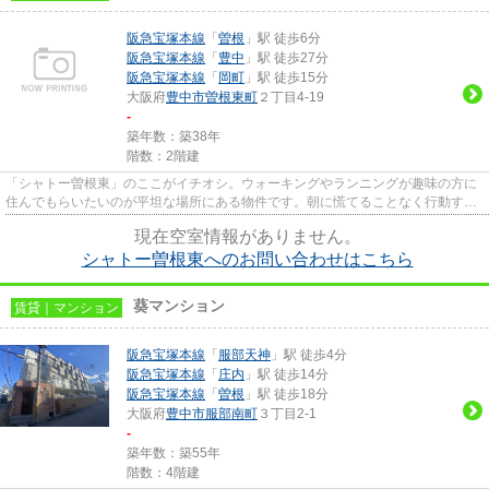
阪急宝塚本線
「
曽根
」駅 徒歩6分
阪急宝塚本線
「
豊中
」駅 徒歩27分
阪急宝塚本線
「
岡町
」駅 徒歩15分
大阪府
豊中市
曽根東町
２丁目4-19
-
築年数：築38年
階数：2階建
「シャトー曽根東」のここがイチオシ。ウォーキングやランニングが趣味の方に
住んでもらいたいのが平坦な場所にある物件です。朝に慌てることなく行動する
ために駅から徒歩6分の駅近物...
現在空室情報がありません。
シャトー曽根東へのお問い合わせはこちら
葵マンション
賃貸｜マンション
阪急宝塚本線
「
服部天神
」駅 徒歩4分
阪急宝塚本線
「
庄内
」駅 徒歩14分
阪急宝塚本線
「
曽根
」駅 徒歩18分
大阪府
豊中市
服部南町
３丁目2-1
-
築年数：築55年
階数：4階建