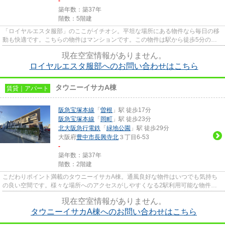
-
築年数：築37年
階数：5階建
「ロイヤルエスタ服部」のここがイチオシ。平坦な場所にある物件なら毎日の移
動も快適です。こちらの物件はマンションです。この物件は駅から徒歩5分の物
件です。当社スタッフが地域の...
現在空室情報がありません。
ロイヤルエスタ服部へのお問い合わせはこちら
タウニーイサカA棟
賃貸｜アパート
阪急宝塚本線
「
曽根
」駅 徒歩17分
阪急宝塚本線
「
岡町
」駅 徒歩23分
北大阪急行電鉄
「
緑地公園
」駅 徒歩29分
大阪府
豊中市
長興寺北
３丁目6-53
-
築年数：築37年
階数：2階建
こだわりポイント満載のタウニーイサカA棟。通風良好な物件はいつでも気持ち
の良い空間です。様々な場所へのアクセスがしやすくなる2駅利用可能な物件で
す。最上階の物件です。当社ス...
現在空室情報がありません。
タウニーイサカA棟へのお問い合わせはこちら