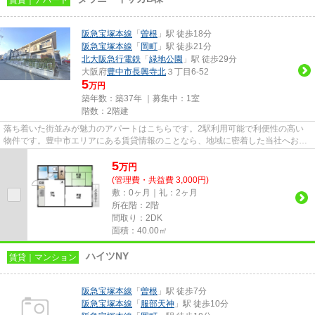
阪急宝塚本線
「
曽根
」駅 徒歩18分
阪急宝塚本線
「
岡町
」駅 徒歩21分
北大阪急行電鉄
「
緑地公園
」駅 徒歩29分
大阪府
豊中市
長興寺北
３丁目6-52
5
万円
築年数：築37年 ｜募集中：
1室
階数：2階建
落ち着いた街並みが魅力のアパートはこちらです。2駅利用可能で利便性の高い
物件です。豊中市エリアにある賃貸情報のことなら、地域に密着した当社へお任
せ下さい。当社は、多種多様な...
5
万
円
(管理費・共益費 3,000円)
敷：0ヶ月｜礼：2ヶ月
所在階：2階
間取り：2DK
面積：40.00㎡
ハイツNY
賃貸｜マンション
阪急宝塚本線
「
曽根
」駅 徒歩7分
阪急宝塚本線
「
服部天神
」駅 徒歩10分