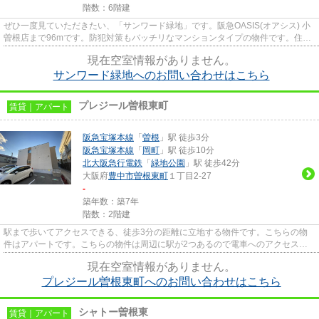
階数：6階建
ぜひ一度見ていただきたい、「サンワード緑地」です。阪急OASIS(オアシス) 小
曽根店まで96mです。防犯対策もバッチリなマンションタイプの物件です。住環
境がよく通風良好で日も入る物...
現在空室情報がありません。
サンワード緑地へのお問い合わせはこちら
プレジール曽根東町
賃貸｜アパート
阪急宝塚本線
「
曽根
」駅 徒歩3分
阪急宝塚本線
「
岡町
」駅 徒歩10分
北大阪急行電鉄
「
緑地公園
」駅 徒歩42分
大阪府
豊中市
曽根東町
１丁目2-27
-
築年数：築7年
階数：2階建
駅まで歩いてアクセスできる、徒歩3分の距離に立地する物件です。こちらの物
件はアパートです。こちらの物件は周辺に駅が2つあるので電車へのアクセスが
便利な物件です。陽当たりが良...
現在空室情報がありません。
プレジール曽根東町へのお問い合わせはこちら
シャトー曽根東
賃貸｜アパート