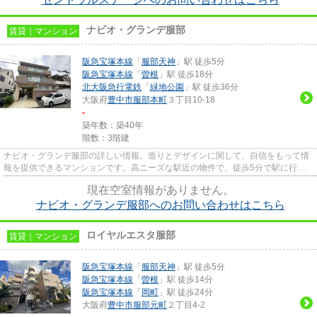
ナビオ・グランデ服部
賃貸｜マンション
阪急宝塚本線
「
服部天神
」駅 徒歩5分
阪急宝塚本線
「
曽根
」駅 徒歩18分
北大阪急行電鉄
「
緑地公園
」駅 徒歩36分
大阪府
豊中市
服部本町
３丁目10-18
-
築年数：築40年
階数：3階建
ナビオ・グランデ服部の詳しい情報。造りとデザインに関して、自信をもって情
報を提供できるマンションです。高ニーズな駅近の物件で、徒歩5分で駅に行く
ことができます。様々な場所へ...
現在空室情報がありません。
ナビオ・グランデ服部へのお問い合わせはこちら
ロイヤルエスタ服部
賃貸｜マンション
阪急宝塚本線
「
服部天神
」駅 徒歩5分
阪急宝塚本線
「
曽根
」駅 徒歩14分
阪急宝塚本線
「
岡町
」駅 徒歩24分
大阪府
豊中市
服部元町
２丁目4-2