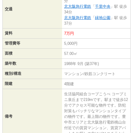
分
北大阪急行電鉄
「
千里中央
」駅 徒歩
交通
34分
北大阪急行電鉄
「
緑地公園
」駅 徒歩
37分
賃料
7万円
管理費等
5,000円
面積
57.00㎡
築年数
1988年 9月 (築37年)
種別/構造
マンション/鉄筋コンクリート
階建
4階建
生活協同組合コープこうべ コープミ
ニ泉丘まで219mです。駅まで徒歩12
分でアクセス可能な物件です。防犯
対策もバッチリなマンションタイプ
備考
の物件です。最上階の物件です。豊
中市エリアと北大阪急行電鉄桃山台
付近での賃貸マンション、賃貸アパ