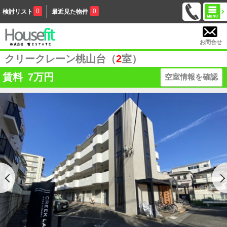
0
0
検討リスト
最近見た物件
お問合せ
クリークレーン桃山台（
2
室）
賃料
7
万円
空室情報を確認