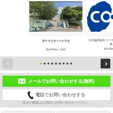
生活協同組合コープ
豊中市立第十七中学校
泉
約219
約1474m／19分
前
メールでお問い合わせする(無料)
電話でお問い合わせする
現況の確認はお気軽にお問い合わせください。