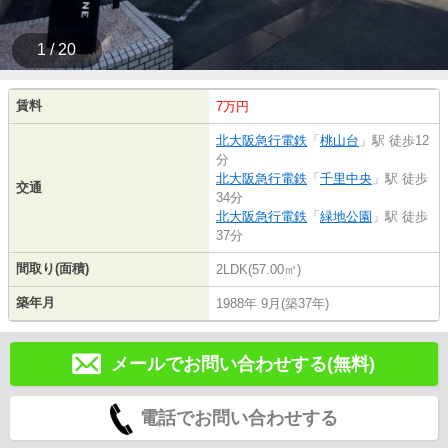
1 / 20
賃料
7万円
北大阪急行電鉄
「
桃山台
」駅 徒歩12
分
北大阪急行電鉄
「
千里中央
」駅 徒歩
交通
34分
北大阪急行電鉄
「
緑地公園
」駅 徒歩
37分
間取り(面積)
2LDK(57.00㎡)
築年月
1988年 9月(築37年)
メールでお問い合わせする(無料)
電話でお問い合わせする