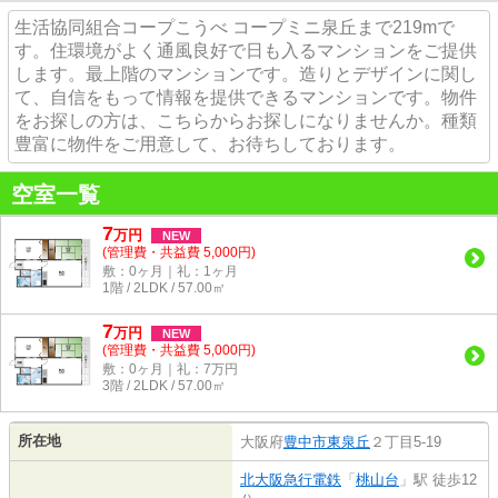
生活協同組合コープこうべ コープミニ泉丘まで219mで
す。住環境がよく通風良好で日も入るマンションをご提供
します。最上階のマンションです。造りとデザインに関し
て、自信をもって情報を提供できるマンションです。物件
をお探しの方は、こちらからお探しになりませんか。種類
豊富に物件をご用意して、お待ちしております。
空室一覧
7
万
円
NEW
(管理費・共益費 5,000円)
敷：0ヶ月｜礼：1ヶ月
1階 / 2LDK / 57.00㎡
7
万
円
NEW
(管理費・共益費 5,000円)
敷：0ヶ月｜礼：7万円
3階 / 2LDK / 57.00㎡
所在地
大阪府
豊中市
東泉丘
２丁目5-19
北大阪急行電鉄
「
桃山台
」駅 徒歩12