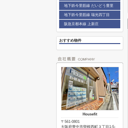
地下鉄今里筋線 だいどう豊里
地下鉄今里筋線 瑞光四丁目
阪急京都本線 上新庄
おすすめ物件
Housefit
〒561-0801
大阪府豊中市曽根西町３丁目1-5-