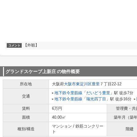
【外観】
コメント
グランドスケープ上新庄
の物件概要
所在地
大阪府
大阪市東淀川区
豊里
７丁目22-12
地下鉄今里筋線
「
だいどう豊里
」駅 徒歩7分
交通
地下鉄今里筋線
「
瑞光四丁目
」駅 徒歩16分
賃料
6万円
管理費・共
面積
40.00㎡
築年月（築
マンション / 鉄筋コンクリー
種別/構造
階建
ト