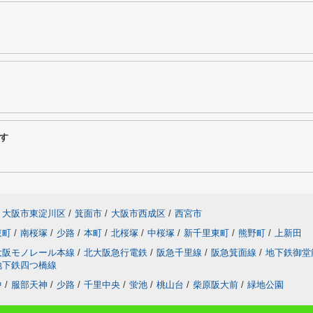
す
大阪市東淀川区
/
箕面市
/
大阪市西成区
/
西宮市
東町
/
南桜塚
/
少路
/
本町
/
北桜塚
/
中桜塚
/
新千里東町
/
熊野町
/
上新田
大阪モノレール本線
/
北大阪急行電鉄
/
阪急千里線
/
阪急箕面線
/
地下鉄御堂
地下鉄四つ橋線
中
/
服部天神
/
少路
/
千里中央
/
蛍池
/
桃山台
/
柴原阪大前
/
緑地公園