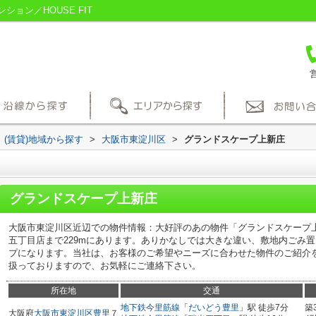
ョン／HOUSE FIT
営
(賃貸)地域から探す
>
大阪市東淀川区
>
グランドスケープ上新庄
グランドスケープ上新庄
大阪市東淀川区近辺での物件情報：大好評のあの物件「グランドスケープ
五丁目店まで229mにあります。ありかなしでは大きな違い、敷地内ごみ
プになります。当社は、お客様のご希望やニーズに合わせた物件のご紹介
扱っておりますので、お気軽にご連絡下さい。
所在地
交通
地下鉄今里筋線
「
だいどう豊里
」駅 徒歩7分
築
大阪府
大阪市東淀川区
豊里
７