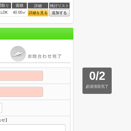
間取り
面積
詳細
検討リスト
1LDK
40.00㎡
詳細を見る
追加する
0
/
2
必須項目完了
わせ】