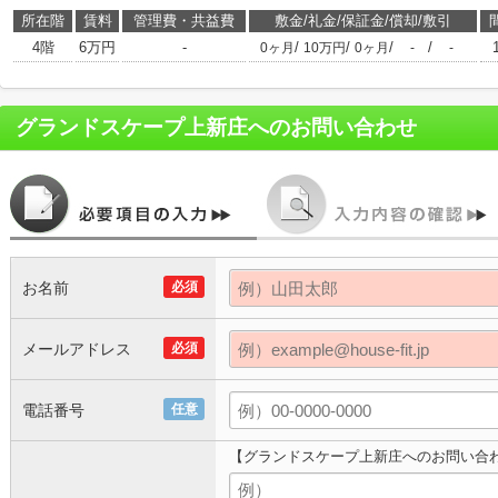
所在階
賃料
管理費・共益費
敷金/礼金/保証金/償却/敷引
4階
6万円
-
/
/
/
/
0ヶ月
10万円
0ヶ月
-
-
グランドスケープ上新庄
へのお問い合わせ
お名前
必須
メールアドレス
必須
電話番号
任意
【グランドスケープ上新庄へのお問い合