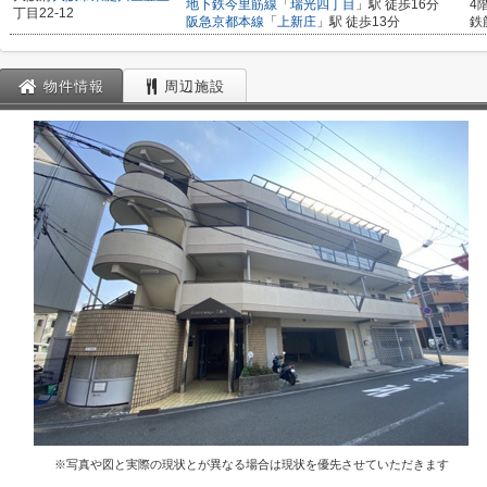
地下鉄今里筋線
「
瑞光四丁目
」駅 徒歩16分
4
丁目22-12
阪急京都本線
「
上新庄
」駅 徒歩13分
鉄
物件情報
周辺施設
※写真や図と実際の現状とが異なる場合は現状を優先させていただきます