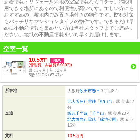
新着情報：リヴェール緑地の空室情報ならコチラ。2駅利
用できる場所にあるので利便性が高いです。忙しい方にも
おすすめの、敷地内ごみ置き場付きの物件です。防犯対策
もバッチリなマンションタイプの物件です。できるだけ早
めに不動産情報を集めたい方は当社スタッフまでご連絡く
ださい。地域の不動産情報をいち早くお届けします。
空室一覧
10.5
万
円
NEW
(管理費・共益費 8,000円)
敷：1ヶ月｜礼：2ヶ月
5階 / 3LDK / 67.47㎡
所在地
大阪府
吹田市
春日
３丁目8-1
北大阪急行電鉄
「
桃山台
」駅 徒歩12
分
交通
阪急千里線
「
千里山
」駅 徒歩23分
北大阪急行電鉄
「
緑地公園
」駅 徒歩
16分
賃料
10.5万円