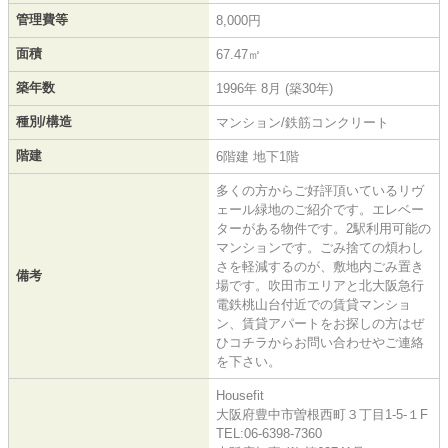
管理費等
8,000円
面積
67.47㎡
築年数
1996年 8月 (築30年)
種別/構造
マンション/鉄筋コンクリート
階建
6階建 地下1階
多くの方からご好評頂いているリヴ
ェール緑地のご紹介です。エレベー
ターがある物件です。2駅利用可能の
マンションです。ごみ捨ての煩わし
さを軽減するのが、敷地内ごみ置き
備考
場です。吹田市エリアと北大阪急行
電鉄桃山台付近での賃貸マンショ
ン、賃貸アパートをお探しの方はぜ
ひコチラからお問い合わせやご連絡
を下さい。
Housefit
大阪府豊中市曽根西町３丁目1-5-１F
TEL:06-6398-7360