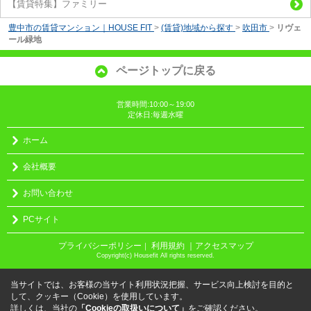
【賃貸特集】ファミリー
豊中市の賃貸マンション｜HOUSE FIT
>
(賃貸)地域から探す
>
吹田市
>
リヴェ
ール緑地
ページトップに戻る
営業時間:10:00～19:00
定休日:毎週水曜
ホーム
会社概要
お問い合わせ
PCサイト
プライバシーポリシー
利用規約
｜アクセスマップ
｜
Copyright(c) Housefit All rights reserved.
当サイトでは、お客様の当サイト利用状況把握、サービス向上検討を目的と
して、クッキー（Cookie）を使用しています。
詳しくは、当社の
「Cookieの取扱いについて」
をご確認ください。