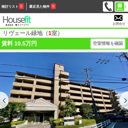
0
0
検討リスト
最近見た物件
お問合せ
リヴェール緑地（
1
室）
賃料
10.5万円
空室情報を確認