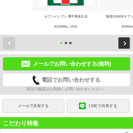
セブンイレブン 豊中東泉丘店
阪急OASIS(オア
約1959m／25分
約955
前
メールでお問い合わせする(無料)
電話でお問い合わせする
現況の確認はお気軽にお問い合わせください。
メールで共有する
LINEで共有する
こだわり特集