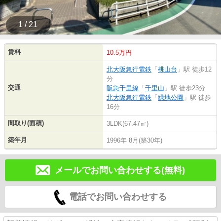
1 / 21
賃料
10.5万円
北大阪急行電鉄
「
桃山台
」駅 徒歩12
分
交通
阪急千里線
「
千里山
」駅 徒歩23分
北大阪急行電鉄
「
緑地公園
」駅 徒歩
16分
間取り(面積)
3LDK(67.47㎡)
築年月
1996年 8月(築30年)
メールでお問い合わせする(無料)
電話でお問い合わせする