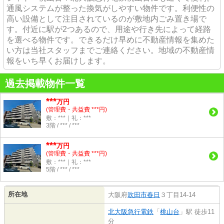
通風システムが整った換気がしやすい物件です。利便性の
高い設備として注目されているのが敷地内ごみ置き場で
す。付近に駅が2つあるので、用途や行き先によって経路
を選べる物件です。できるだけ早めに不動産情報を集めた
い方は当社スタッフまでご連絡ください。地域の不動産情
報をいち早くお届けします。
過去掲載物件一覧
***
万円
(管理費・共益費 ***円)
敷：***｜礼：***
3階 / *** / ***
***
万円
(管理費・共益費 ***円)
敷：***｜礼：***
5階 / *** / ***
所在地
大阪府
吹田市
春日
３丁目14-14
北大阪急行電鉄
「
桃山台
」駅 徒歩11
分