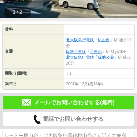
1 / 2
賃料
-
北大阪急行電鉄
「
桃山台
」駅 徒歩11
分
交通
阪急千里線
「
千里山
」駅 徒歩19分
北大阪急行電鉄
「
緑地公園
」駅 徒歩
16分
間取り(面積)
-(-)
築年月
2007年 12月(築18年)
メールでお問い合わせする(無料)
電話でお問い合わせする
シャトー桃山台：北大阪急行電鉄桃山台にも近くて便利。