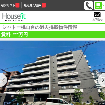
0
0
検討リスト
最近見た物件
お問合せ
シャトー桃山台の過去掲載物件情報
賃料
***
万円