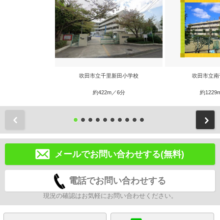
吹田市立千里新田小学校
吹田市立南
約422m／6分
約1229
前
メールでお問い合わせする(無料)
電話でお問い合わせする
現況の確認はお気軽にお問い合わせください。