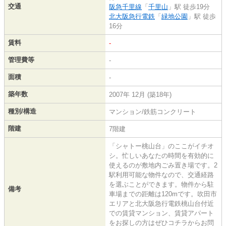
交通
阪急千里線
「
千里山
」駅 徒歩19分
北大阪急行電鉄
「
緑地公園
」駅 徒歩
16分
賃料
-
管理費等
-
面積
-
築年数
2007年 12月 (築18年)
種別/構造
マンション/鉄筋コンクリート
階建
7階建
「シャトー桃山台」のここがイチオ
シ。忙しいあなたの時間を有効的に
使えるのが敷地内ごみ置き場です。2
駅利用可能な物件なので、交通経路
を選ぶことができます。物件から駐
備考
車場までの距離は120mです。吹田市
エリアと北大阪急行電鉄桃山台付近
での賃貸マンション、賃貸アパート
をお探しの方はぜひコチラからお問