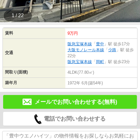
1 / 22
賃料
9万円
阪急宝塚本線
「
豊中
」駅 徒歩17分
大阪モノレール本線
「
少路
」駅 徒歩
交通
22分
阪急宝塚本線
「
岡町
」駅 徒歩23分
間取り(面積)
4LDK(77.80㎡)
築年月
1972年 6月(築54年)
メールでお問い合わせする(無料)
電話でお問い合わせする
「豊中ウエノハイツ」の物件情報をお探しならお気軽にお