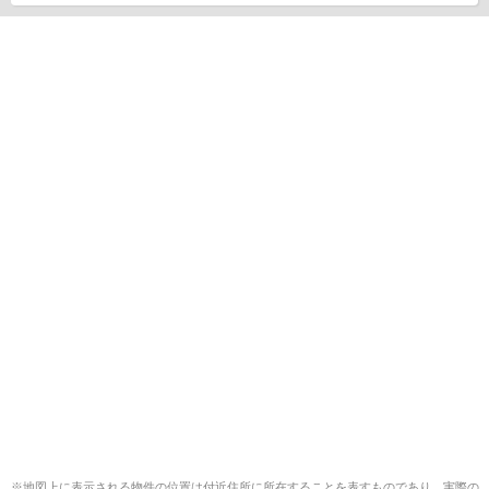
※地図上に表示される物件の位置は付近住所に所在することを表すものであり、実際の