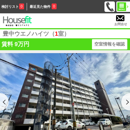
0
0
検討リスト
最近見た物件
お問合せ
豊中ウエノハイツ（
1
室）
賃料
9万円
空室情報を確認