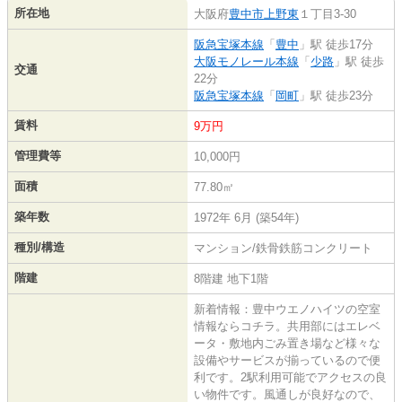
所在地
大阪府
豊中市
上野東
１丁目3-30
阪急宝塚本線
「
豊中
」駅 徒歩17分
大阪モノレール本線
「
少路
」駅 徒歩
交通
22分
阪急宝塚本線
「
岡町
」駅 徒歩23分
賃料
9万円
管理費等
10,000円
面積
77.80㎡
築年数
1972年 6月 (築54年)
種別/構造
マンション/鉄骨鉄筋コンクリート
階建
8階建 地下1階
新着情報：豊中ウエノハイツの空室
情報ならコチラ。共用部にはエレベ
ータ・敷地内ごみ置き場など様々な
設備やサービスが揃っているので便
利です。2駅利用可能でアクセスの良
い物件です。風通しが良好なので、