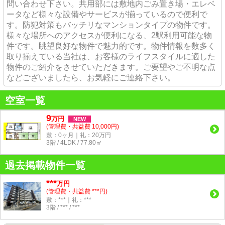
問い合わせ下さい。共用部には敷地内ごみ置き場・エレベ
ータなど様々な設備やサービスが揃っているので便利で
す。防犯対策もバッチリなマンションタイプの物件です。
様々な場所へのアクセスが便利になる、2駅利用可能な物
件です。眺望良好な物件で魅力的です。物件情報を数多く
取り揃えている当社は、お客様のライフスタイルに適した
物件のご紹介をさせていただきます。ご要望やご不明な点
などございましたら、お気軽にご連絡下さい。
空室一覧
9
万
円
NEW
(管理費・共益費 10,000円)
敷：0ヶ月｜礼：20万円
3階 / 4LDK / 77.80㎡
過去掲載物件一覧
***
万円
(管理費・共益費 ***円)
敷：***｜礼：***
3階 / *** / ***