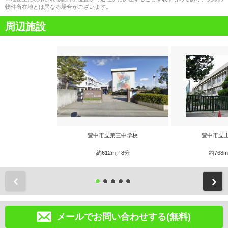
物件所在地とは異なる場合がございます。
周辺施設
豊中市立第三中学校
豊中市立
約612m／8分
約768
前
メールでお問い合わせする(無料)