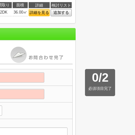
間取り
面積
詳細
検討リスト
2DK
36.00㎡
詳細を見る
追加する
0
/
2
必須項目完了
】