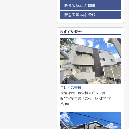
阪急宝塚本線 岡町
阪急宝塚本線 曽根
おすすめ物件
プレイス曽根
大阪府豊中市曽根東町６丁目
阪急宝塚本線「曽根」駅 徒歩7分
築9年