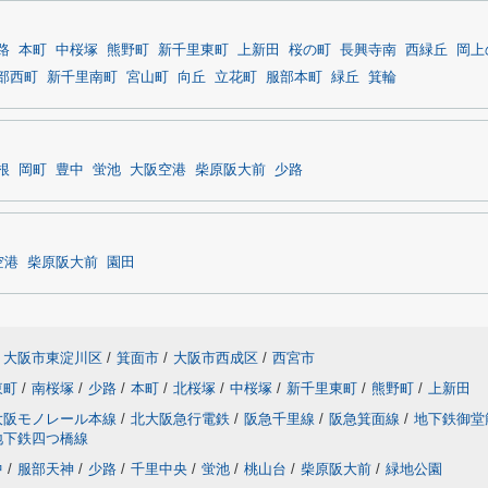
路
本町
中桜塚
熊野町
新千里東町
上新田
桜の町
長興寺南
西緑丘
岡上
部西町
新千里南町
宮山町
向丘
立花町
服部本町
緑丘
箕輪
根
岡町
豊中
蛍池
大阪空港
柴原阪大前
少路
空港
柴原阪大前
園田
大阪市東淀川区
/
箕面市
/
大阪市西成区
/
西宮市
東町
/
南桜塚
/
少路
/
本町
/
北桜塚
/
中桜塚
/
新千里東町
/
熊野町
/
上新田
大阪モノレール本線
/
北大阪急行電鉄
/
阪急千里線
/
阪急箕面線
/
地下鉄御堂
地下鉄四つ橋線
中
/
服部天神
/
少路
/
千里中央
/
蛍池
/
桃山台
/
柴原阪大前
/
緑地公園