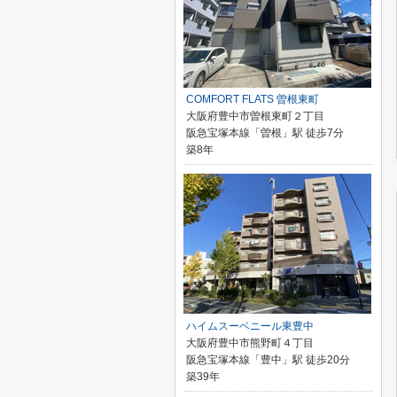
COMFORT FLATS 曽根東町
大阪府豊中市曽根東町２丁目
阪急宝塚本線「曽根」駅 徒歩7分
築8年
ハイムスーベニール東豊中
大阪府豊中市熊野町４丁目
阪急宝塚本線「豊中」駅 徒歩20分
築39年