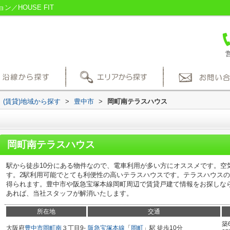
／HOUSE FIT
営
(賃貸)地域から探す
>
豊中市
>
岡町南テラスハウス
岡町南テラスハウス
駅から徒歩10分にある物件なので、電車利用が多い方にオススメです。空
す。2駅利用可能でとても利便性の高いテラスハウスです。テラスハウス
得られます。豊中市や阪急宝塚本線岡町周辺で賃貸戸建て情報をお探しな
あれば、当社スタッフが解消いたします。
所在地
交通
築
大阪府
豊中市
岡町南
３丁目9-
阪急宝塚本線
「
岡町
」駅 徒歩10分