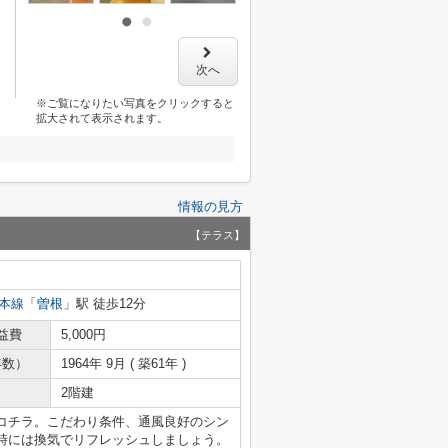
次へ
※ご覧になりたい写真をクリックすると
拡大されて表示されます。
情報の見方
【テラス】
本線
「
曽根
」駅 徒歩12分
益費
5,000円
年数）
1964年 9月 ( 築61年 )
2階建
コチラ。こだわり条件、通風良好のシン
時には換気でリフレッシュしましょう。