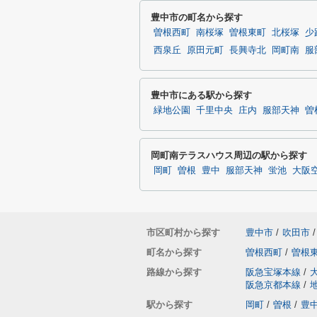
豊中市の町名から探す
曽根西町
南桜塚
曽根東町
北桜塚
少
西泉丘
原田元町
長興寺北
岡町南
服
豊中市にある駅から探す
緑地公園
千里中央
庄内
服部天神
曽
岡町南テラスハウス周辺の駅から探す
岡町
曽根
豊中
服部天神
蛍池
大阪
市区町村から探す
豊中市
/
吹田市
/
町名から探す
曽根西町
/
曽根
路線から探す
阪急宝塚本線
/
阪急京都本線
/
駅から探す
岡町
/
曽根
/
豊