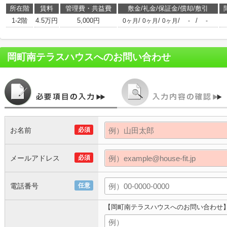
所在階
賃料
管理費・共益費
敷金/礼金/保証金/償却/敷引
1-2階
4.5万円
5,000円
/
/
/
/
0ヶ月
0ヶ月
0ヶ月
-
-
岡町南テラスハウス
へのお問い合わせ
お名前
必須
メールアドレス
必須
電話番号
任意
【岡町南テラスハウスへのお問い合わせ