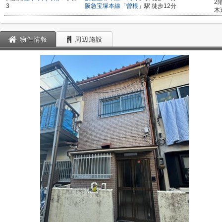
2
3
阪急宝塚本線
「
曽根
」駅 徒歩12分
木
物件情報
周辺施設