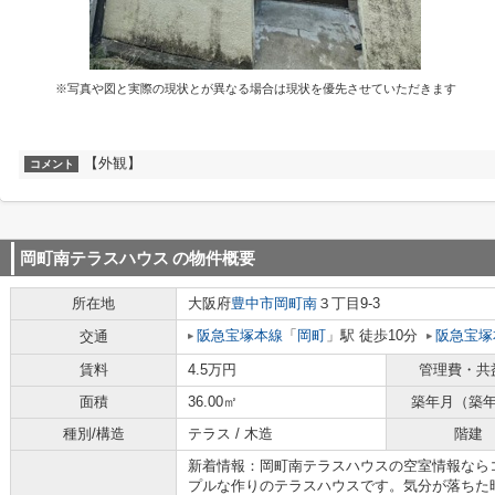
※写真や図と実際の現状とが異なる場合は現状を優先させていただきます
【外観】
コメント
岡町南テラスハウス
の物件概要
所在地
大阪府
豊中市
岡町南
３丁目9-3
阪急宝塚本線
「
岡町
」駅 徒歩10分
阪急宝塚
交通
賃料
4.5万円
管理費・共
面積
36.00㎡
築年月（築
種別/構造
テラス / 木造
階建
新着情報：岡町南テラスハウスの空室情報なら
プルな作りのテラスハウスです。気分が落ちた