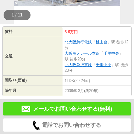
1 / 11
賃料
6.6万円
北大阪急行電鉄
「
桃山台
」駅 徒歩12
分
大阪モノレール本線
「
千里中央
」
交通
駅 徒歩20分
北大阪急行電鉄
「
千里中央
」駅 徒歩
20分
間取り(面積)
1LDK(29.24㎡)
築年月
2006年 3月(築20年)
メールでお問い合わせする(無料)
電話でお問い合わせする