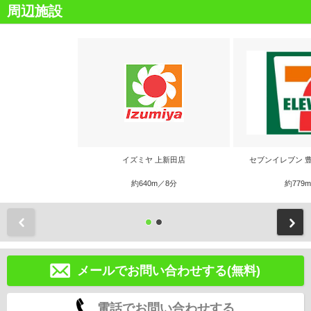
周辺施設
イズミヤ 上新田店
セブンイレブン 
約640m／8分
約779
前
メールでお問い合わせする(無料)
電話でお問い合わせする