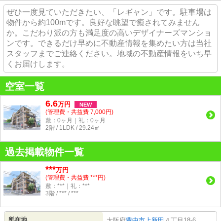
ぜひ一度見ていただきたい、「レギャン」です。駐車場は
物件から約100mです。良好な眺望で癒されてみません
か。こだわり派の方も満足度の高いデザイナーズマンショ
ンです。できるだけ早めに不動産情報を集めたい方は当社
スタッフまでご連絡ください。地域の不動産情報をいち早
くお届けします。
空室一覧
6.6
万
円
NEW
(管理費・共益費 7,000円)
敷：0ヶ月｜礼：0ヶ月
2階 / 1LDK / 29.24㎡
過去掲載物件一覧
***
万円
(管理費・共益費 ***円)
敷：***｜礼：***
3階 / *** / ***
所在地
大阪府
豊中市
上新田
４丁目18-6