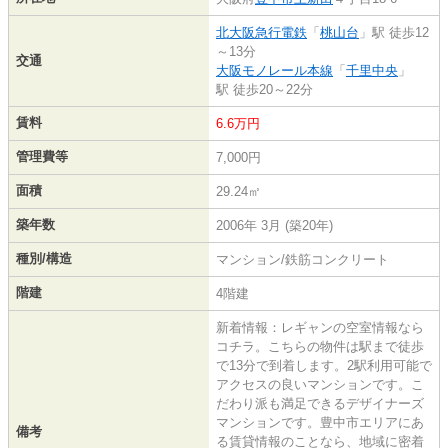
北大阪急行電鉄
「
桃山台
」駅 徒歩12
～13分
交通
大阪モノレール本線
「
千里中央
」
駅 徒歩20～22分
賃料
6.6万円
管理費等
7,000円
面積
29.24㎡
築年数
2006年 3月 (築20年)
種別/構造
マンション/鉄筋コンクリート
階建
4階建
新着情報：レギャンの空室情報なら
コチラ。こちらの物件は駅まで徒歩
で13分で到着します。2駅利用可能で
アクセスの良いマンションです。こ
だわり派も満足できるデザイナーズ
マンションです。豊中市エリアにあ
備考
る賃貸情報のことなら、地域に密着