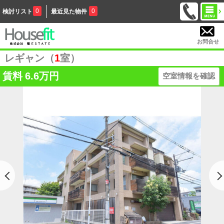
0
0
検討リスト
最近見た物件
お問合せ
レギャン（
1
室）
賃料
6.6万円
空室情報を確認