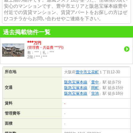
安心のマンションです。豊中市エリアと阪急宝塚本線豊中
付近での賃貸マンション、賃貸アパートをお探しの方はぜ
ひコチラからお問い合わせやご連絡を下さい。
過去掲載物件一覧
***
万円
(管理費・共益費 ***円)
敷：***｜礼：***
2階 / *** / ***
所在地
大阪府
豊中市
立花町
１丁目12-30
阪急宝塚本線
「
豊中
」駅 徒歩7分
交通
阪急宝塚本線
「
岡町
」駅 徒歩15分
阪急宝塚本線
「
蛍池
」駅 徒歩18分
賃料
-
管理費等
-
面積
-