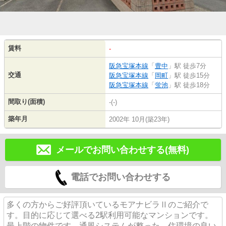
賃料
-
阪急宝塚本線
「
豊中
」駅 徒歩7分
交通
阪急宝塚本線
「
岡町
」駅 徒歩15分
阪急宝塚本線
「
蛍池
」駅 徒歩18分
間取り(面積)
-(-)
築年月
2002年 10月(築23年)
メールでお問い合わせする(無料)
電話でお問い合わせする
多くの方からご好評頂いているモアナビラⅡのご紹介で
す。目的に応じて選べる2駅利用可能なマンションです。
最上階の物件です。通風システムが整った、住環境の良い