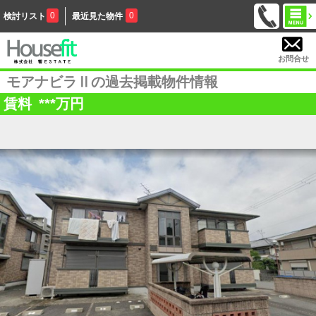
0
0
検討リスト
最近見た物件
お問合せ
モアナビラⅡの過去掲載物件情報
賃料
***
万円