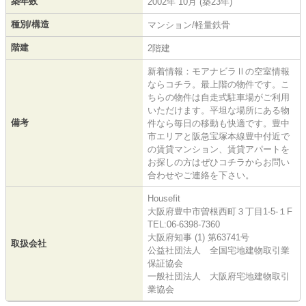
築年数
2002年 10月 (築23年)
種別/構造
マンション/軽量鉄骨
階建
2階建
新着情報：モアナビラⅡの空室情報
ならコチラ。最上階の物件です。こ
ちらの物件は自走式駐車場がご利用
いただけます。平坦な場所にある物
備考
件なら毎日の移動も快適です。豊中
市エリアと阪急宝塚本線豊中付近で
の賃貸マンション、賃貸アパートを
お探しの方はぜひコチラからお問い
合わせやご連絡を下さい。
Housefit
大阪府豊中市曽根西町３丁目1-5-１F
TEL:06-6398-7360
大阪府知事 (1) 第63741号
取扱会社
公益社団法人 全国宅地建物取引業
保証協会
一般社団法人 大阪府宅地建物取引
業協会