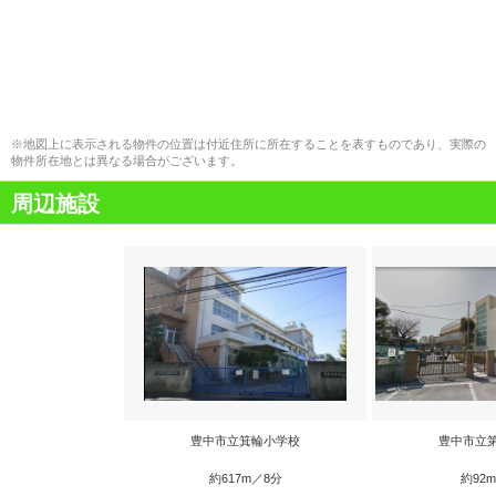
※地図上に表示される物件の位置は付近住所に所在することを表すものであり、実際の
物件所在地とは異なる場合がございます。
周辺施設
豊中市立箕輪小学校
豊中市立
約617m／8分
約92