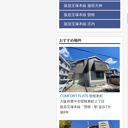
阪急宝塚本線 服部天神
阪急宝塚本線 曽根
阪急宝塚本線 庄内
おすすめ物件
COMFORT FLATS 曽根東町
大阪府豊中市曽根東町２丁目
阪急宝塚本線「曽根」駅 徒歩7分
築8年