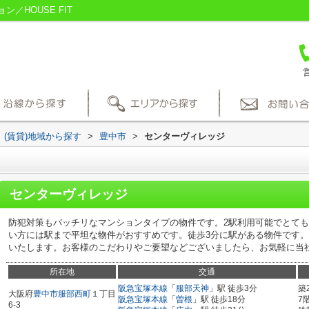
／HOUSE FIT
営
(賃貸)地域から探す
>
豊中市
>
センターヴィレッジ
センターヴィレッジ
防犯対策もバッチリなマンションタイプの物件です。2駅利用可能でとて
い方には駅まで平坦な物件がおすすめです。徒歩3分に駅がある物件です
いたします。お客様のこだわりやご要望などございましたら、お気軽に当
所在地
交通
阪急宝塚本線
「
服部天神
」駅 徒歩3分
築
大阪府
豊中市
服部西町
１丁目
阪急宝塚本線
「
曽根
」駅 徒歩18分
7
6-3