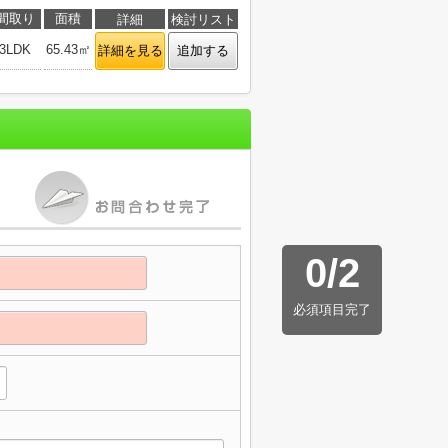
間取り
面積
詳細
検討リスト
3LDK
65.43㎡
詳細を見る
追加する
0
/
2
必須項目完了
】