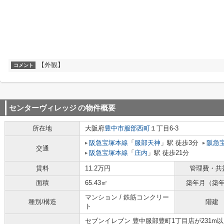
【外観】
コメント
センターヴィレッジ
の物件概要
所在地
大阪府
豊中市
服部西町
１丁目6-3
阪急宝塚本線
「
服部天神
」駅 徒歩3分
阪急
交通
阪急宝塚本線
「
庄内
」駅 徒歩21分
賃料
11.2万円
管理費・共
面積
65.43㎡
築年月（築
マンション / 鉄筋コンクリー
種別/構造
階建
ト
セブンイレブン 豊中服部豊町1丁目店が231