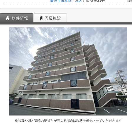
阪急宝塚本線
「
庄内
」駅 徒歩21分
鉄
物件情報
周辺施設
※写真や図と実際の現状とが異なる場合は現状を優先させていただきます