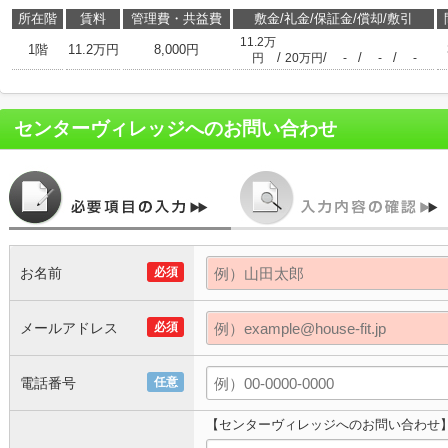
所在階
賃料
管理費・共益費
敷金/礼金/保証金/償却/敷引
11.2万
1階
11.2万円
8,000円
/
/
/
/
円
20万円
-
-
-
センターヴィレッジ
へのお問い合わせ
お名前
必須
メールアドレス
必須
電話番号
任意
【センターヴィレッジへのお問い合わせ