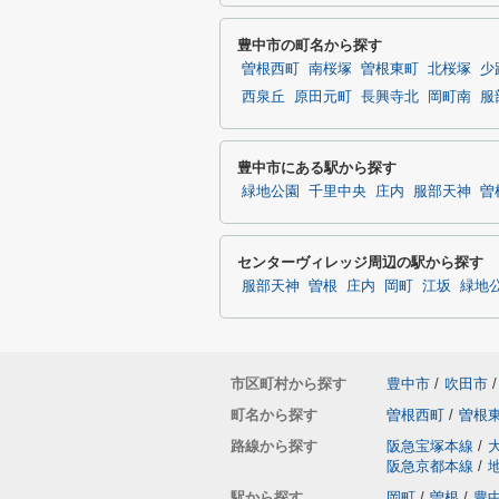
豊中市の町名から探す
曽根西町
南桜塚
曽根東町
北桜塚
少
西泉丘
原田元町
長興寺北
岡町南
服
豊中市にある駅から探す
緑地公園
千里中央
庄内
服部天神
曽
センターヴィレッジ周辺の駅から探す
服部天神
曽根
庄内
岡町
江坂
緑地
市区町村から探す
豊中市
/
吹田市
/
町名から探す
曽根西町
/
曽根
路線から探す
阪急宝塚本線
/
阪急京都本線
/
駅から探す
岡町
/
曽根
/
豊