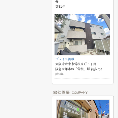
分
築31年
プレイス曽根
大阪府豊中市曽根東町６丁目
阪急宝塚本線「曽根」駅 徒歩7分
築9年