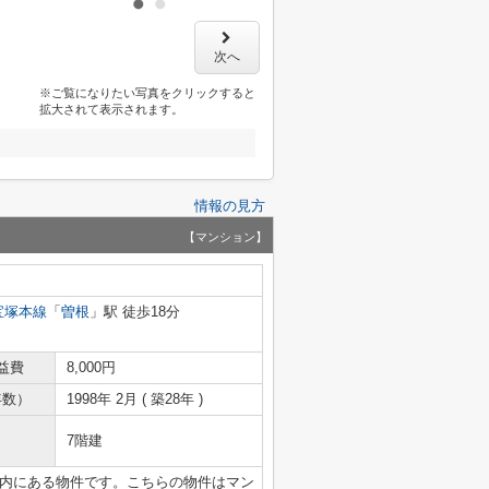
次へ
※ご覧になりたい写真をクリックすると
拡大されて表示されます。
情報の見方
【マンション】
宝塚本線
「
曽根
」駅 徒歩18分
益費
8,000円
年数）
1998年 2月 ( 築28年 )
7階建
m以内にある物件です。こちらの物件はマン