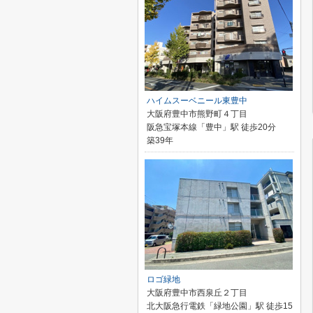
ハイムスーベニール東豊中
大阪府豊中市熊野町４丁目
阪急宝塚本線「豊中」駅 徒歩20分
築39年
ロゴ緑地
大阪府豊中市西泉丘２丁目
北大阪急行電鉄「緑地公園」駅 徒歩15