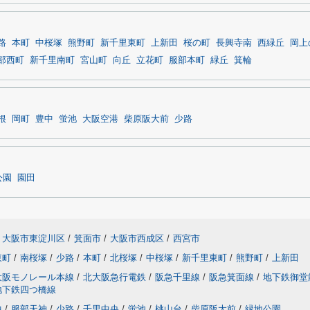
路
本町
中桜塚
熊野町
新千里東町
上新田
桜の町
長興寺南
西緑丘
岡上
部西町
新千里南町
宮山町
向丘
立花町
服部本町
緑丘
箕輪
根
岡町
豊中
蛍池
大阪空港
柴原阪大前
少路
公園
園田
大阪市東淀川区
/
箕面市
/
大阪市西成区
/
西宮市
東町
/
南桜塚
/
少路
/
本町
/
北桜塚
/
中桜塚
/
新千里東町
/
熊野町
/
上新田
大阪モノレール本線
/
北大阪急行電鉄
/
阪急千里線
/
阪急箕面線
/
地下鉄御堂
地下鉄四つ橋線
中
/
服部天神
/
少路
/
千里中央
/
蛍池
/
桃山台
/
柴原阪大前
/
緑地公園