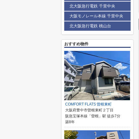
北大阪急行電鉄 千里中央
大阪モノレール本線 千里中央
北大阪急行電鉄 桃山台
おすすめ物件
COMFORT FLATS 曽根東町
大阪府豊中市曽根東町２丁目
阪急宝塚本線「曽根」駅 徒歩7分
築8年