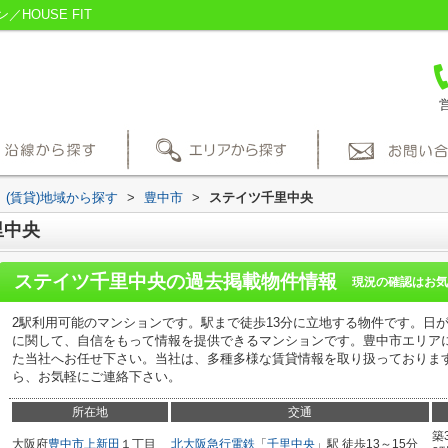
HOUSE FIT
営
(賃貸)地域から探す
>
豊中市
>
ステイツ千里中央
里中央
ステイツ千里中央
の過去掲載物件情報
現況の確認はお気
2駅利用可能のマンションです。駅まで徒歩13分に立地する物件です。日
に関して、自信をもって情報を提供できるマンションです。豊中市エリア
た当社へお任せ下さい。当社は、多種多様な賃貸情報を取り扱っておりま
ら、お気軽にご連絡下さい。
所在地
交通
築
大阪府
豊中市
上新田
１丁目
北大阪急行電鉄
「
千里中央
」駅 徒歩13～15分