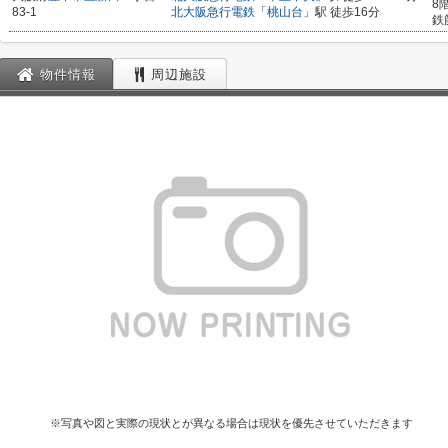
8
83-1
北大阪急行電鉄
「
桃山台
」駅 徒歩16分
鉄
物件情報
周辺施設
※写真や図と実際の現状とが異なる場合は現状を優先させていただきます