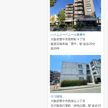
ハイムスーベニール東豊中
大阪府豊中市熊野町４丁目
阪急宝塚本線「豊中」駅 徒歩20分
築39年
ロゴ緑地
大阪府豊中市西泉丘２丁目
北大阪急行電鉄「緑地公園」駅 徒歩15