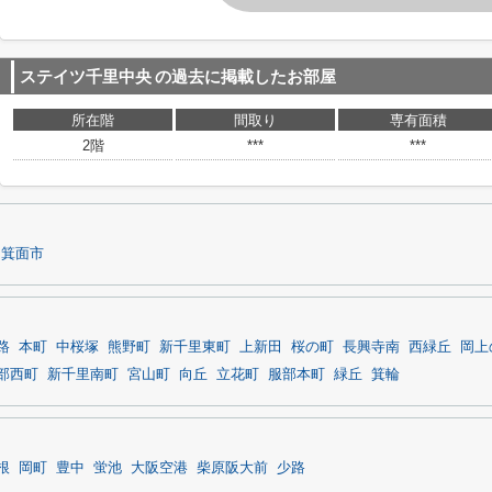
ステイツ千里中央
の過去に掲載したお部屋
所在階
間取り
専有面積
2階
***
***
箕面市
路
本町
中桜塚
熊野町
新千里東町
上新田
桜の町
長興寺南
西緑丘
岡上
部西町
新千里南町
宮山町
向丘
立花町
服部本町
緑丘
箕輪
根
岡町
豊中
蛍池
大阪空港
柴原阪大前
少路