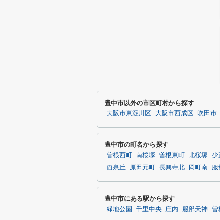
豊中市以外の市区町村から探す
大阪市東淀川区
大阪市西成区
吹田市
豊中市の町名から探す
曽根西町
南桜塚
曽根東町
北桜塚
少
西泉丘
原田元町
長興寺北
岡町南
服
豊中市にある駅から探す
緑地公園
千里中央
庄内
服部天神
曽