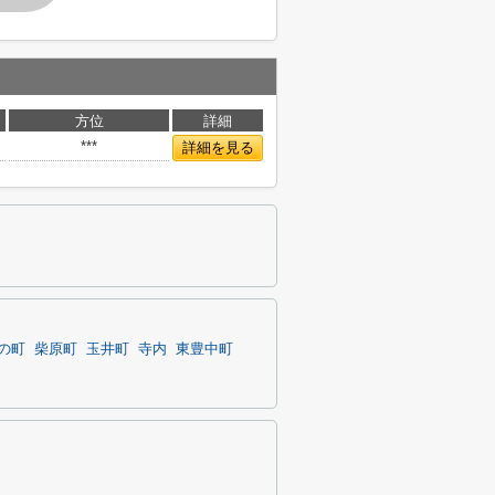
方位
詳細
***
詳細を見る
の町
柴原町
玉井町
寺内
東豊中町