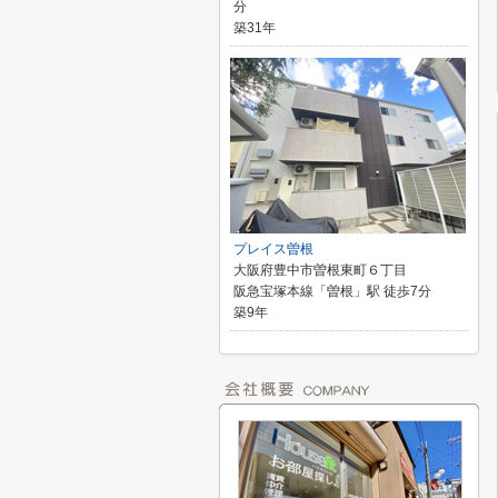
分
築31年
プレイス曽根
大阪府豊中市曽根東町６丁目
阪急宝塚本線「曽根」駅 徒歩7分
築9年