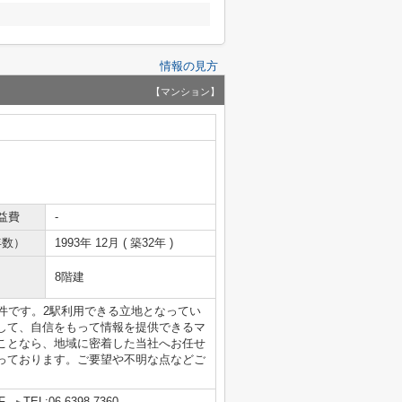
情報の見方
【マンション】
益費
-
年数）
1993年 12月 ( 築32年 )
8階建
件です。2駅利用できる立地となってい
して、自信をもって情報を提供できるマ
ことなら、地域に密着した当社へお任せ
っております。ご要望や不明な点などご
F
TEL:06-6398-7360