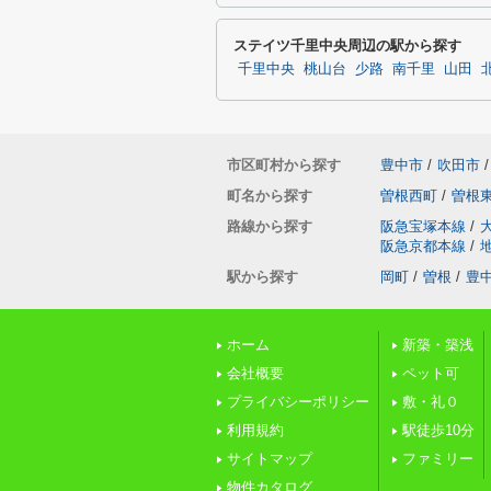
ステイツ千里中央周辺の駅から探す
千里中央
桃山台
少路
南千里
山田
市区町村から探す
豊中市
/
吹田市
/
町名から探す
曽根西町
/
曽根
路線から探す
阪急宝塚本線
/
阪急京都本線
/
駅から探す
岡町
/
曽根
/
豊
ホーム
新築・築浅
会社概要
ペット可
プライバシーポリシー
敷・礼０
利用規約
駅徒歩10分
サイトマップ
ファミリー
物件カタログ