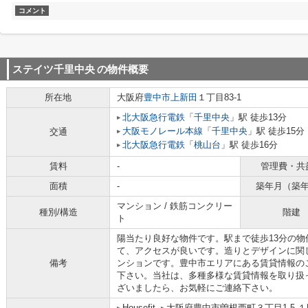
コメント
ステイツ千里中央
の物件概要
所在地
大阪府
豊中市
上新田
１丁目83-1
北大阪急行電鉄
「
千里中央
」駅 徒歩13分
大阪モノレール本線
「
千里中央
」駅 徒歩15分
交通
北大阪急行電鉄
「
桃山台
」駅 徒歩16分
賃料
-
管理費・共
面積
-
築年月（築
マンション / 鉄筋コンクリー
種別/構造
階建
ト
陽当たり良好な物件です。駅まで徒歩13分の物
て、アクセスが良いです。造りとデザインに関
備考
ンションです。豊中市エリアにある賃貸情報の
下さい。当社は、多種多様な賃貸情報を取り扱
ざいましたら、お気軽にご連絡下さい。
Housefit
大阪府豊中市曽根西町３丁目1-5-１