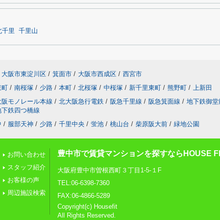
北千里
千里山
大阪市東淀川区
/
箕面市
/
大阪市西成区
/
西宮市
東町
/
南桜塚
/
少路
/
本町
/
北桜塚
/
中桜塚
/
新千里東町
/
熊野町
/
上新田
大阪モノレール本線
/
北大阪急行電鉄
/
阪急千里線
/
阪急箕面線
/
地下鉄御堂
地下鉄四つ橋線
中
/
服部天神
/
少路
/
千里中央
/
蛍池
/
桃山台
/
柴原阪大前
/
緑地公園
豊中市で賃貸マンションを探すならHOUSE FI
お問い合わせ
スタッフ紹介
大阪府豊中市曽根西町３丁目1-5-１F
お客様の声
TEL:06-6398-7360
周辺施設検索
FAX:06-4866-5289
Copyright(c) Housefit
All Rights Reserved.