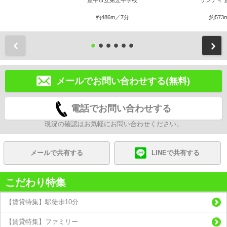
豊中市立第五中学校
サンディ 
約486m／7分
約573
前
メールでお問い合わせする(無料)
電話でお問い合わせする
現況の確認はお気軽にお問い合わせください。
メールで共有する
LINEで共有する
こだわり特集
【賃貸特集】駅徒歩10分
【賃貸特集】ファミリー