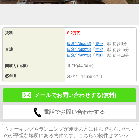
賃料
8.2万円
阪急宝塚本線
「
豊中
」駅 徒歩3分
交通
阪急宝塚本線
「
蛍池
」駅 徒歩15分
阪急宝塚本線
「
岡町
」駅 徒歩18分
間取り(面積)
1LDK(44.00㎡)
築年月
2004年 1月(築22年)
メールでお問い合わせする(無料)
電話でお問い合わせする
ウォーキングやランニングが趣味の方に住んでもらいたい
のが平坦な場所にある物件です。こちらの物件はマンショ