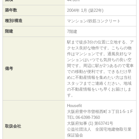
築年数
2004年 1月 (築22年)
種別/構造
マンション/鉄筋コンクリート
階建
7階建
駅まで徒歩3分の位置に立地する、ア
クセス良好な物件です。こちらの物
件はマンションです。通風良好なマ
ンションはいつでも気持ちの良い空
間です。周辺に駅が2つあるので電車
備考
での移動が便利です。できるだけ早
めに不動産情報を集めたい方は当社
スタッフまでご連絡ください。地域
の不動産情報をいち早くお届けしま
す。
Housefit
大阪府豊中市曽根西町３丁目1-5-１F
TEL:06-6398-7360
大阪府知事 (1) 第63741号
取扱会社
公益社団法人 全国宅地建物取引業
保証協会