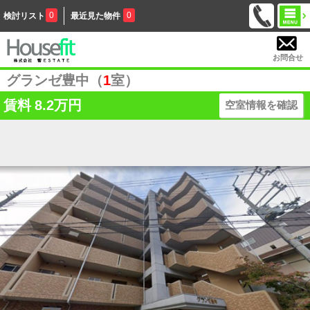
0
0
検討リスト
最近見た物件
お問合せ
グランゼ豊中（
1
室）
賃料
8.2万円
空室情報を確認