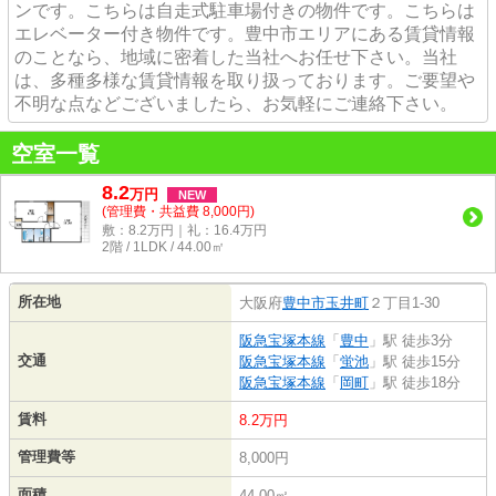
ンです。こちらは自走式駐車場付きの物件です。こちらは
エレベーター付き物件です。豊中市エリアにある賃貸情報
のことなら、地域に密着した当社へお任せ下さい。当社
は、多種多様な賃貸情報を取り扱っております。ご要望や
不明な点などございましたら、お気軽にご連絡下さい。
空室一覧
8.2
万
円
NEW
(管理費・共益費 8,000円)
敷：8.2万円｜礼：16.4万円
2階 / 1LDK / 44.00㎡
所在地
大阪府
豊中市
玉井町
２丁目1-30
阪急宝塚本線
「
豊中
」駅 徒歩3分
交通
阪急宝塚本線
「
蛍池
」駅 徒歩15分
阪急宝塚本線
「
岡町
」駅 徒歩18分
賃料
8.2万円
管理費等
8,000円
面積
44.00㎡